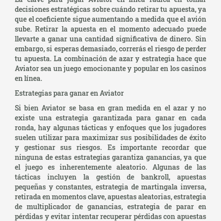
decisiones estratégicas sobre cuándo retirar tu apuesta, ya
que el coeficiente sigue aumentando a medida que el avión
sube. Retirar la apuesta en el momento adecuado puede
llevarte a ganar una cantidad significativa de dinero. Sin
embargo, si esperas demasiado, correrás el riesgo de perder
tu apuesta. La combinación de azar y estrategia hace que
Aviator sea un juego emocionante y popular en los casinos
en línea.
Estrategias para ganar en Aviator
Si bien Aviator se basa en gran medida en el azar y no
existe una estrategia garantizada para ganar en cada
ronda, hay algunas tácticas y enfoques que los jugadores
suelen utilizar para maximizar sus posibilidades de éxito
y gestionar sus riesgos. Es importante recordar que
ninguna de estas estrategias garantiza ganancias, ya que
el juego es inherentemente aleatorio. Algunas de las
tácticas incluyen la gestión de bankroll, apuestas
pequeñas y constantes, estrategia de martingala inversa,
retirada en momentos clave, apuestas aleatorias, estrategia
de multiplicador de ganancias, estrategia de parar en
pérdidas y evitar intentar recuperar pérdidas con apuestas