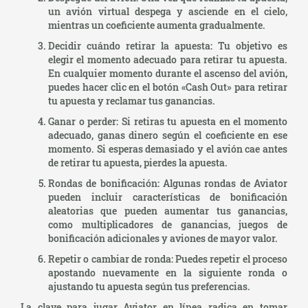
un avión virtual despega y asciende en el cielo,
mientras un coeficiente aumenta gradualmente.
Decidir cuándo retirar la apuesta: Tu objetivo es
elegir el momento adecuado para retirar tu apuesta.
En cualquier momento durante el ascenso del avión,
puedes hacer clic en el botón «Cash Out» para retirar
tu apuesta y reclamar tus ganancias.
Ganar o perder: Si retiras tu apuesta en el momento
adecuado, ganas dinero según el coeficiente en ese
momento. Si esperas demasiado y el avión cae antes
de retirar tu apuesta, pierdes la apuesta.
Rondas de bonificación: Algunas rondas de Aviator
pueden incluir características de bonificación
aleatorias que pueden aumentar tus ganancias,
como multiplicadores de ganancias, juegos de
bonificación adicionales y aviones de mayor valor.
Repetir o cambiar de ronda: Puedes repetir el proceso
apostando nuevamente en la siguiente ronda o
ajustando tu apuesta según tus preferencias.
La clave para jugar Aviator en línea radica en tomar