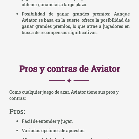
obtener ganancias a largo plazo.
Posibilidad de ganar grandes premios: Aunque
Aviator se basa en la suerte, ofrece la posibilidad de
ganar grandes premios, lo que atrae a jugadores en
busca de recompensas significativas.
Pros y contras de Aviator
Como cualquier juego de azar, Aviator tiene sus pros y
contras:
Pros:
Fácil de entender y jugar.
Variadas opciones de apuestas.