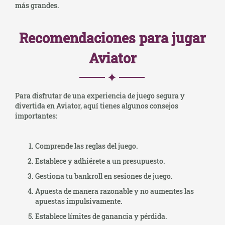
más grandes.
Recomendaciones para jugar
Aviator
Para disfrutar de una experiencia de juego segura y
divertida en Aviator, aquí tienes algunos consejos
importantes:
Comprende las reglas del juego.
Establece y adhiérete a un presupuesto.
Gestiona tu bankroll en sesiones de juego.
Apuesta de manera razonable y no aumentes las
apuestas impulsivamente.
Establece límites de ganancia y pérdida.