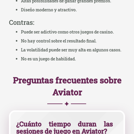
Altas posibilidades de ganar grandes premios.
Diseño moderno y atractivo.
Contras:
Puede ser adictivo como otros juegos de casino.
No hay control sobre el resultado final.
La volatilidad puede ser muy alta en algunos casos.
No es un juego de habilidad.
Preguntas frecuentes sobre
Aviator
¿Cuánto tiempo duran las
sesiones de juego en Aviator?