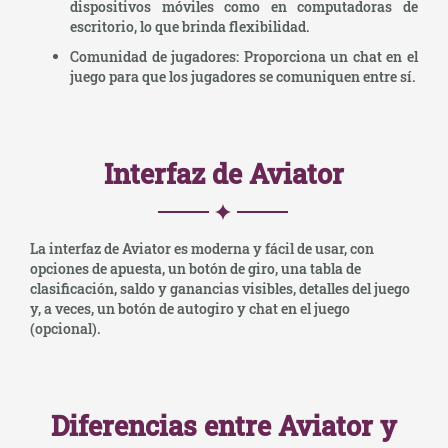
dispositivos móviles como en computadoras de
escritorio, lo que brinda flexibilidad.
Comunidad de jugadores: Proporciona un chat en el
juego para que los jugadores se comuniquen entre sí.
Interfaz de Aviator
La interfaz de Aviator es moderna y fácil de usar, con
opciones de apuesta, un botón de giro, una tabla de
clasificación, saldo y ganancias visibles, detalles del juego
y, a veces, un botón de autogiro y chat en el juego
(opcional).
Diferencias entre Aviator y