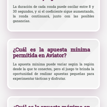
La duración de cada ronda puede oscilar entre 8 y
30 segundos, y si el coeficiente sigue aumentando,
la ronda continuará, junto con las posibles
ganancias.
¿Cuál es la apuesta mínima
permitida en Aviator?
La apuesta mínima puede variar según la región
desde la que te conectes, pero el juego te brinda la
oportunidad de realizar apuestas pequeñas para
experimentar tácticas y disfrutar.