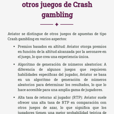
otros juegos de Crash
gambling
Aviator se distingue de otros juegos de apuestas de tipo
Crash gambling en varios aspectos:
Premios basados en altitud: Aviator otorga premios
en función de la altitud alcanzada por la aeronave en
el juego, lo que crea una experiencia única.
Algoritmo de generación de números aleatorios: A
diferencia de algunos juegos que requieren
habilidades específicas del jugador, Aviator se basa
en un algoritmo de generación de números
aleatorios para determinar los resultados, lo que lo
hace accesible para una amplia gama de jugadores.
Alta tasa de retorno al jugador (RTP): Aviator suele
ofrecer una alta tasa de RTP en comparación con
otros juegos de azar, lo que significa que los
jugadores tienen una mejor probabilidad teórica de