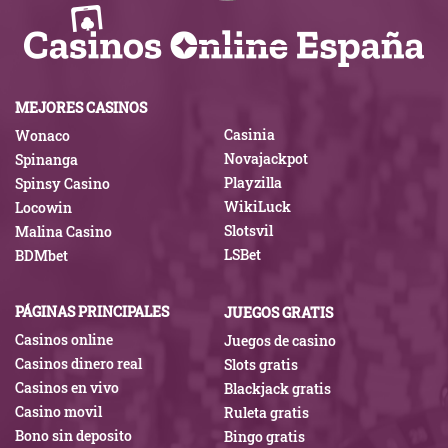
MEJORES CASINOS
Casinia
Wonaco
Novajackpot
Spinanga
Playzilla
Spinsy Casino
WikiLuck
Locowin
Slotsvil
Malina Casino
LSBet
BDMbet
PÁGINAS PRINCIPALES
JUEGOS GRATIS
Casinos online
Juegos de casino
Casinos dinero real
Slots gratis
Casinos en vivo
Blackjack gratis
Casino movil
Ruleta gratis
Bono sin deposito
Bingo gratis