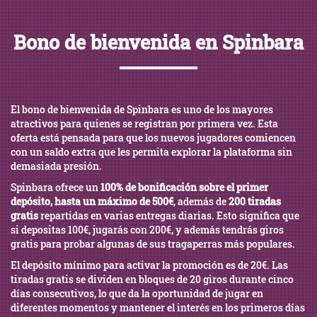
Bono de bienvenida en Spinbara
El bono de bienvenida de Spinbara es uno de los mayores
atractivos para quienes se registran por primera vez. Esta
oferta está pensada para que los nuevos jugadores comiencen
con un saldo extra que les permita explorar la plataforma sin
demasiada presión.
Spinbara ofrece un
100% de bonificación sobre el primer
depósito, hasta un máximo de 500€
, además de
200 tiradas
gratis
repartidas en varias entregas diarias. Esto significa que
si depositas 100€, jugarás con 200€, y además tendrás giros
gratis para probar algunas de sus tragaperras más populares.
El depósito mínimo para activar la promoción es de 20€. Las
tiradas gratis se dividen en bloques de 20 giros durante cinco
días consecutivos, lo que da la oportunidad de jugar en
diferentes momentos y mantener el interés en los primeros días