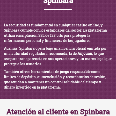
Spinbara
La seguridad es fundamental en cualquier casino online, y
Spinbara cumple con los estándares del sector. La plataforma
utiliza encriptación SSL de 128 bits para proteger la
información personal y financiera de los jugadores.
Además, Spinbara opera bajo una licencia oficial emitida por
una autoridad reguladora reconocida, la de
Anjouan
, lo que
asegura transparencia en sus operaciones y un marco legal que
protege a los usuarios.
También ofrece herramientas de
juego responsable
como
límites de depósito, autoexclusión y recordatorios de sesión,
que ayudan a mantener un control saludable del tiempo y
dinero invertido en la plataforma.
Atención al cliente en Spinbara