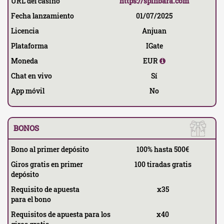
URL del casino
https://spinbara.com
Fecha lanzamiento
01/07/2025
Licencia
Anjuan
Plataforma
IGate
Moneda
EUR
Chat en vivo
Sí
App móvil
No
BONOS
Bono al primer depósito
100% hasta 500€
Giros gratis en primer
100 tiradas gratis
depósito
Requisito de apuesta
x35
para el bono
Requisitos de apuesta para los
x40