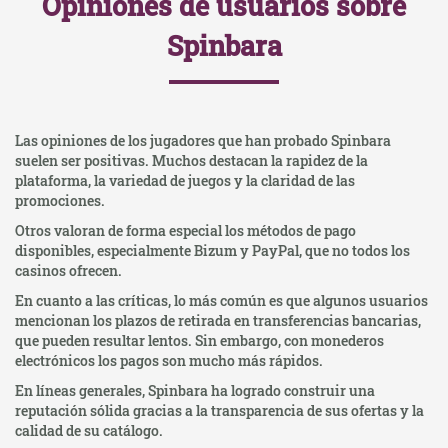
Opiniones de usuarios sobre
Spinbara
Las opiniones de los jugadores que han probado Spinbara
suelen ser positivas. Muchos destacan la rapidez de la
plataforma, la variedad de juegos y la claridad de las
promociones.
Otros valoran de forma especial los métodos de pago
disponibles, especialmente Bizum y PayPal, que no todos los
casinos ofrecen.
En cuanto a las críticas, lo más común es que algunos usuarios
mencionan los plazos de retirada en transferencias bancarias,
que pueden resultar lentos. Sin embargo, con monederos
electrónicos los pagos son mucho más rápidos.
En líneas generales, Spinbara ha logrado construir una
reputación sólida gracias a la transparencia de sus ofertas y la
calidad de su catálogo.