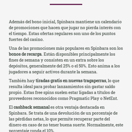
Además del bono inicial, Spinbara mantiene un calendario
de promociones que hacen que jugar no pierda interés con
el tiempo. Estas ofertas regulares son uno de los puntos
fuertes del casino.
Una de las promociones más populares en Spinbara son los
bonos de recarga
. Están disponibles principalmente los
fines de semana y consisten en un extra sobre los
depósitos, generalmente del 25% o el 50%. Esto anima a los
jugadores a seguir activos durante la semana.
También hay
tiradas gratis en nuevas tragaperras
, lo que
resulta ideal para probar lanzamientos sin gastar saldo
propio. Estas free spins suelen estar ligadas a títulos de
proveedores reconocidos como Pragmatic Play o NetEnt.
El
cashback semanal
es otra ventaja destacada en
Spinbara. Se trata de una devolución de un porcentaje de
las pérdidas netas, lo que permite recuperar parte del
dinero en caso de no tener buena suerte. Normalmente, este
porcentaje ronda el 10%.