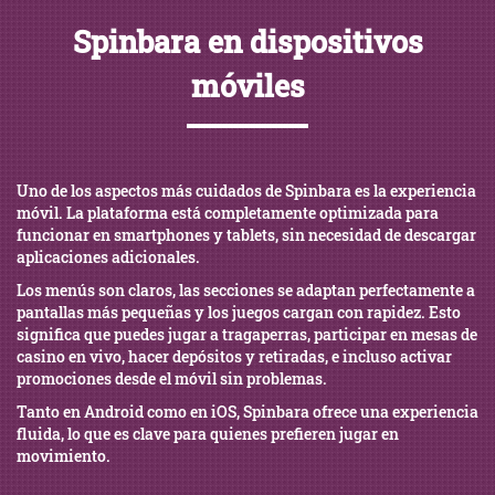
Spinbara en dispositivos
móviles
Uno de los aspectos más cuidados de Spinbara es la experiencia
móvil. La plataforma está completamente optimizada para
funcionar en smartphones y tablets, sin necesidad de descargar
aplicaciones adicionales.
Los menús son claros, las secciones se adaptan perfectamente a
pantallas más pequeñas y los juegos cargan con rapidez. Esto
significa que puedes jugar a tragaperras, participar en mesas de
casino en vivo, hacer depósitos y retiradas, e incluso activar
promociones desde el móvil sin problemas.
Tanto en Android como en iOS, Spinbara ofrece una experiencia
fluida, lo que es clave para quienes prefieren jugar en
movimiento.