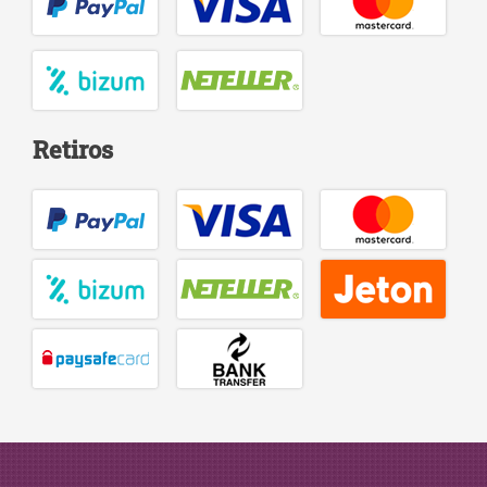
Retiros