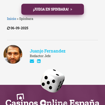
¡JUEGA EN SPINBARA!
Inicio
»
Spinbara
06-09-2025
Juanjo Fernandez
Redactor Jefe