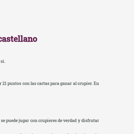
castellano
sí.
r 21 puntos con las cartas para ganar al crupier. En
 se puede jugar con crupieres de verdad y disfrutar