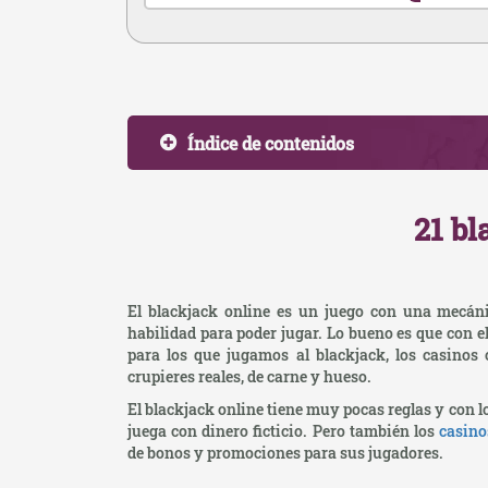
Índice de contenidos
21 bl
El blackjack online es un juego con una mecánic
habilidad para poder jugar. Lo bueno es que con el
para los que jugamos al blackjack, los casinos
crupieres reales, de carne y hueso.
El blackjack online tiene muy pocas reglas y con 
juega con dinero ficticio. Pero también los
casino
de bonos y promociones para sus jugadores.