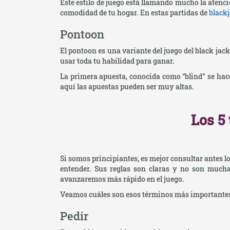
Este estilo de juego está llamando mucho la atenci
comodidad de tu hogar. En estas partidas de
blackj
Pontoon
El pontoon es una variante del juego del black jac
usar toda tu habilidad para ganar.
La primera apuesta, conocida como “blind” se hace
aquí las apuestas pueden ser muy altas.
Los 5
Si somos principiantes, es mejor consultar antes lo
entender. Sus reglas son claras y no son much
avanzaremos más rápido en el juego.
Veamos cuáles son esos términos más importantes 
Pedir