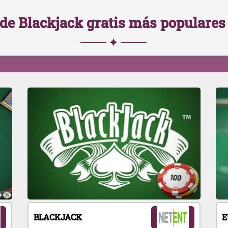
de Blackjack gratis más populares
Jugar Gratis
Jug
BLACKJACK
E