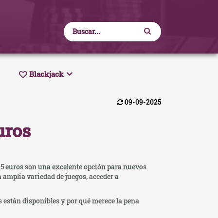
Blackjack
09-09-2025
uros
 5 euros son una excelente opción para nuevos
a amplia variedad de juegos, acceder a
 están disponibles y por qué merece la pena