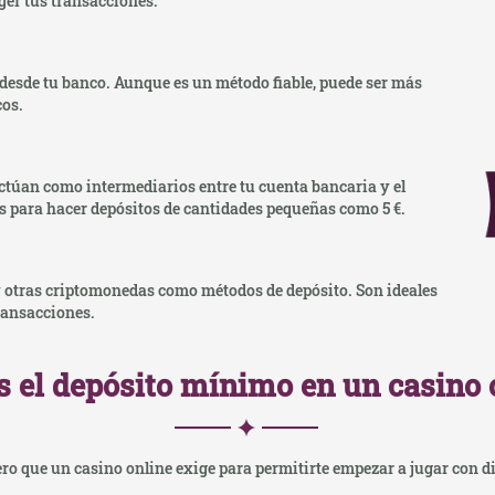
ger tus transacciones.
desde tu banco. Aunque es un método fiable, puede ser más
cos.
 actúan como intermediarios entre tu cuenta bancaria y el
s para hacer depósitos de cantidades pequeñas como 5 €.
 otras criptomonedas como métodos de depósito. Son ideales
ransacciones.
s el depósito mínimo en un casino 
ro que un casino online exige para permitirte empezar a jugar con di