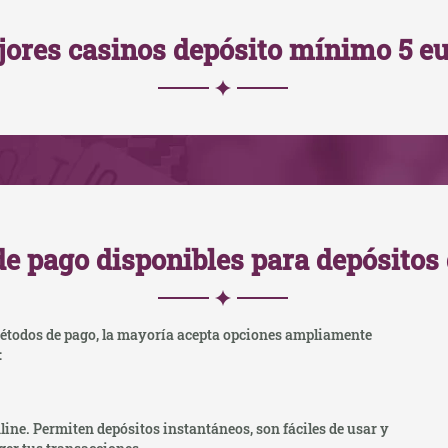
ores casinos depósito mínimo 5 e
e pago disponibles para depósitos 
métodos de pago, la mayoría acepta opciones ampliamente
:
line. Permiten depósitos instantáneos, son fáciles de usar y