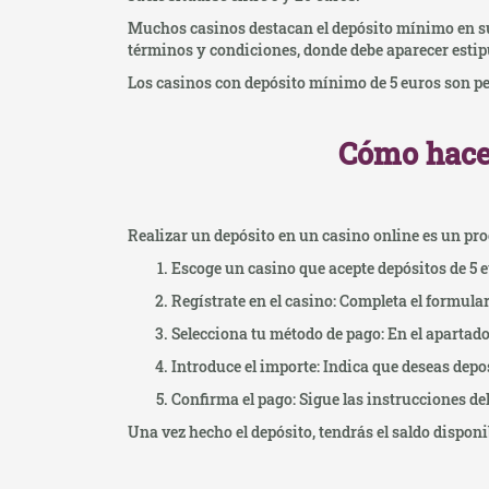
Muchos casinos destacan el depósito mínimo en su 
términos y condiciones, donde debe aparecer estip
Los casinos con depósito mínimo de 5 euros son p
Cómo hacer
Realizar un depósito en un casino online es un proc
Escoge un casino que acepte depósitos de 5 e
Regístrate en el casino: Completa el formul
Selecciona tu método de pago: En el apartado
Introduce el importe: Indica que deseas deposi
Confirma el pago: Sigue las instrucciones de
Una vez hecho el depósito, tendrás el saldo dispon