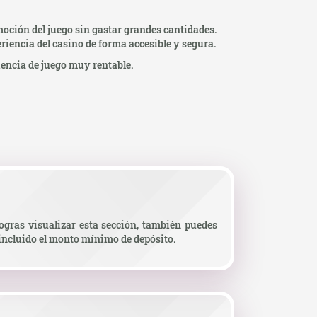
moción del juego sin gastar grandes cantidades.
riencia del casino de forma accesible y segura.
iencia de juego muy rentable.
ogras visualizar esta sección, también puedes
, incluido el monto mínimo de depósito.