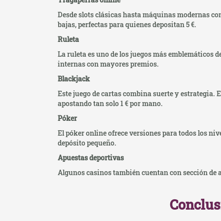
Desde slots clásicas hasta máquinas modernas con 
bajas, perfectas para quienes depositan 5 €.
Ruleta
La ruleta es uno de los juegos más emblemáticos de
internas con mayores premios.
Blackjack
Este juego de cartas combina suerte y estrategia. 
apostando tan solo 1 € por mano.
Póker
El póker online ofrece versiones para todos los n
depósito pequeño.
Apuestas deportivas
Algunos casinos también cuentan con sección de ap
Conclusi