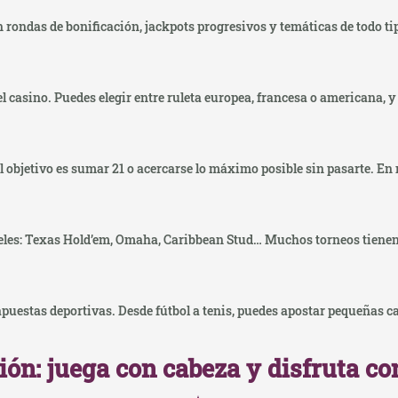
rondas de bonificación, jackpots progresivos y temáticas de todo ti
l casino. Puedes elegir entre ruleta europea, francesa o americana, y 
El objetivo es sumar 21 o acercarse lo máximo posible sin pasarte. E
iveles: Texas Hold’em, Omaha, Caribbean Stud… Muchos torneos tiene
uestas deportivas. Desde fútbol a tenis, puedes apostar pequeñas ca
ón: juega con cabeza y disfruta co