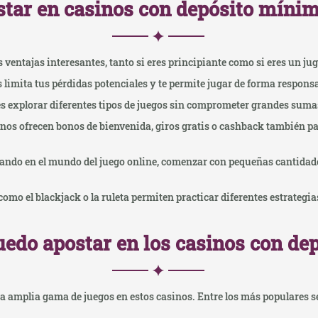
star en casinos con depósito mínim
s ventajas interesantes, tanto si eres principiante como si eres un j
s limita tus pérdidas potenciales y te permite jugar de forma respons
s explorar diferentes tipos de juegos sin comprometer grandes sumas
os ofrecen bonos de bienvenida, giros gratis o cashback también p
zando en el mundo del juego online, comenzar con pequeñas cantidades
 como el blackjack o la ruleta permiten practicar diferentes estrateg
uedo apostar en los casinos con de
na amplia gama de juegos en estos casinos. Entre los más populares s