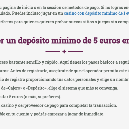
página de inicio o en la sección de métodos de pago. Si no logras en
ulado. Puedes incluso jugar en un
casino con depósito mínimo de 1 e
erfectos para quienes quieren probar nuevos sitios o juegos sin com
 un depósito mínimo de 5 euros e
eso bastante sencillo y rápido. Aquí tienes los pasos básicos a segui
uros: Antes de registrarte, asegúrate de que el operador permita es
ario de registro proporcionando tus datos personales y elige un nomb
 de «Cajero» o «Depósito», elige el sistema que más te convenga.
tar 5 euros (o más, si prefieres).
l casino y del proveedor de pago para completar la transacción.
ible en tu cuenta y podrás empezar a jugar de inmediato.