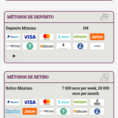
MÉTODOS DE DEPÓSITO
Depósito Mínimo
10€
MÉTODOS DE RETIRO
Retiro Máximo
7 000 euro per week, 20 000
euro per month