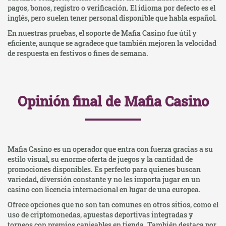
pagos, bonos, registro o verificación. El idioma por defecto es el
inglés, pero suelen tener personal disponible que habla español.
En nuestras pruebas, el soporte de Mafia Casino fue útil y
eficiente, aunque se agradece que también mejoren la velocidad
de respuesta en festivos o fines de semana.
Opinión final de Mafia Casino
Mafia Casino es un operador que entra con fuerza gracias a su
estilo visual, su enorme oferta de juegos y la cantidad de
promociones disponibles. Es perfecto para quienes buscan
variedad, diversión constante y no les importa jugar en un
casino con licencia internacional en lugar de una europea.
Ofrece opciones que no son tan comunes en otros sitios, como el
uso de criptomonedas, apuestas deportivas integradas y
torneos con premios canjeables en tienda. También destaca por