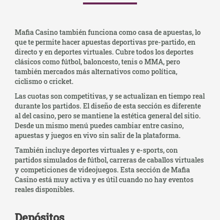
Mafia Casino también funciona como casa de apuestas, lo
que te permite hacer apuestas deportivas pre-partido, en
directo y en deportes virtuales. Cubre todos los deportes
clásicos como fútbol, baloncesto, tenis o MMA, pero
también mercados más alternativos como política,
ciclismo o cricket.
Las cuotas son competitivas, y se actualizan en tiempo real
durante los partidos. El diseño de esta sección es diferente
al del casino, pero se mantiene la estética general del sitio.
Desde un mismo menú puedes cambiar entre casino,
apuestas y juegos en vivo sin salir de la plataforma.
También incluye deportes virtuales y e-sports, con
partidos simulados de fútbol, carreras de caballos virtuales
y competiciones de videojuegos. Esta sección de Mafia
Casino está muy activa y es útil cuando no hay eventos
reales disponibles.
Depósitos