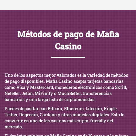
Métodos de pago de Mafia
Casino
Uno de los aspectos mejor valorados es la variedad de métodos
de pago disponibles. Mafia Casino acepta tarjetas bancarias
como Visa y Mastercard, monederos electrónicos como Skrill,
Neteller, Jeton, MiFinity o MuchBetter, transferencias
bancarias y una larga lista de criptomonedas.
Puedes depositar con Bitcoin, Ethereum, Litecoin, Ripple,
Tether, Dogecoin, Cardano y otras monedas digitales. Esto lo
convierte en uno de los casinos más cripto-friendly del
mercado.
El depósito mínimo en Mafia Casino es de 10 euros, y lo mismo