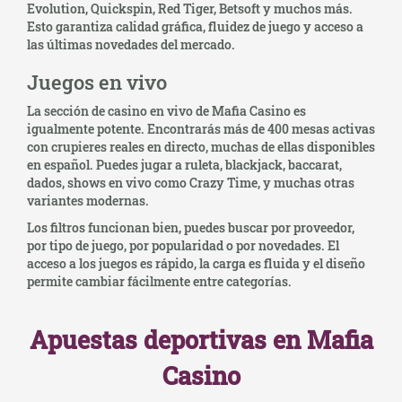
Evolution, Quickspin, Red Tiger, Betsoft y muchos más.
Esto garantiza calidad gráfica, fluidez de juego y acceso a
las últimas novedades del mercado.
Juegos en vivo
La sección de casino en vivo de Mafia Casino es
igualmente potente. Encontrarás más de 400 mesas activas
con crupieres reales en directo, muchas de ellas disponibles
en español. Puedes jugar a ruleta, blackjack, baccarat,
dados, shows en vivo como Crazy Time, y muchas otras
variantes modernas.
Los filtros funcionan bien, puedes buscar por proveedor,
por tipo de juego, por popularidad o por novedades. El
acceso a los juegos es rápido, la carga es fluida y el diseño
permite cambiar fácilmente entre categorías.
Apuestas deportivas en Mafia
Casino