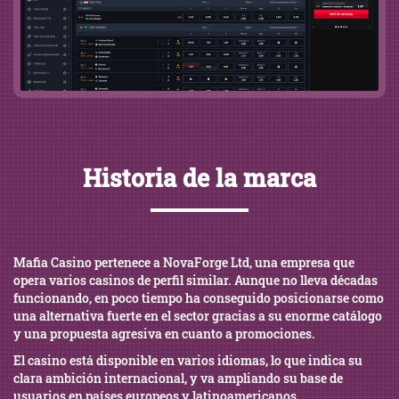
Historia de la marca
Mafia Casino pertenece a NovaForge Ltd, una empresa que
opera varios casinos de perfil similar. Aunque no lleva décadas
funcionando, en poco tiempo ha conseguido posicionarse como
una alternativa fuerte en el sector gracias a su enorme catálogo
y una propuesta agresiva en cuanto a promociones.
El casino está disponible en varios idiomas, lo que indica su
clara ambición internacional, y va ampliando su base de
usuarios en países europeos y latinoamericanos.