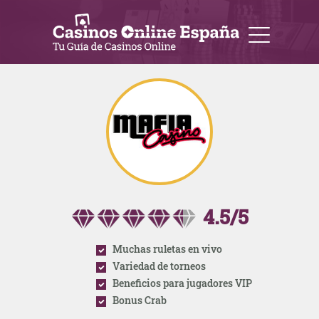
4.5/5
Muchas ruletas en vivo
Variedad de torneos
Beneficios para jugadores VIP
Bonus Crab