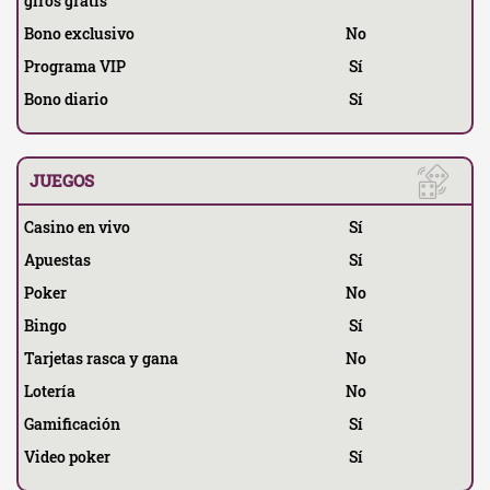
giros gratis
Bono exclusivo
No
Programa VIP
Sí
Bono diario
Sí
JUEGOS
Casino en vivo
Sí
Apuestas
Sí
Poker
No
Bingo
Sí
Tarjetas rasca y gana
No
Lotería
No
Gamificación
Sí
Video poker
Sí