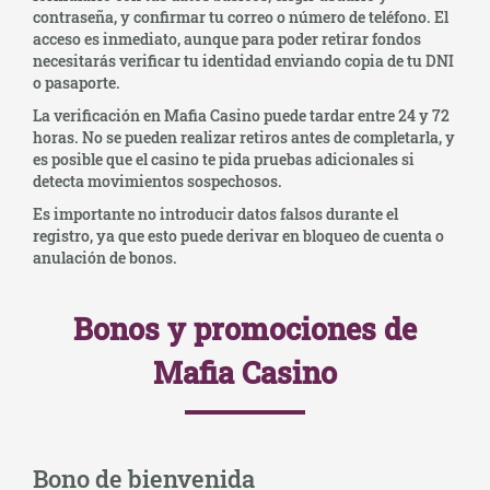
contraseña, y confirmar tu correo o número de teléfono. El
acceso es inmediato, aunque para poder retirar fondos
necesitarás verificar tu identidad enviando copia de tu DNI
o pasaporte.
La verificación en Mafia Casino puede tardar entre 24 y 72
horas. No se pueden realizar retiros antes de completarla, y
es posible que el casino te pida pruebas adicionales si
detecta movimientos sospechosos.
Es importante no introducir datos falsos durante el
registro, ya que esto puede derivar en bloqueo de cuenta o
anulación de bonos.
Bonos y promociones de
Mafia Casino
Bono de bienvenida