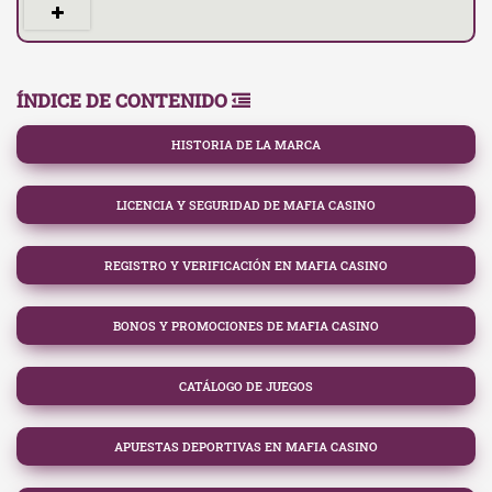
ÍNDICE DE CONTENIDO
HISTORIA DE LA MARCA
LICENCIA Y SEGURIDAD DE MAFIA CASINO
REGISTRO Y VERIFICACIÓN EN MAFIA CASINO
BONOS Y PROMOCIONES DE MAFIA CASINO
CATÁLOGO DE JUEGOS
APUESTAS DEPORTIVAS EN MAFIA CASINO