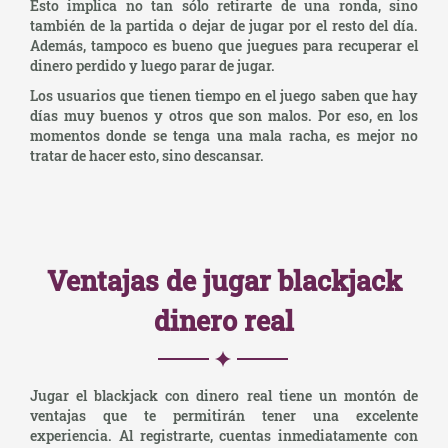
Esto implica no tan sólo retirarte de una ronda, sino
también de la partida o dejar de jugar por el resto del día.
Además, tampoco es bueno que juegues para recuperar el
dinero perdido y luego parar de jugar.
Los usuarios que tienen tiempo en el juego saben que hay
días muy buenos y otros que son malos. Por eso, en los
momentos donde se tenga una mala racha, es mejor no
tratar de hacer esto, sino descansar.
Ventajas de jugar blackjack
dinero real
Jugar el blackjack con dinero real tiene un montón de
ventajas que te permitirán tener una excelente
experiencia. Al registrarte, cuentas inmediatamente con