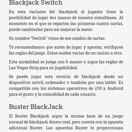
Blackjack Switch
En esta variante del blackjack el jugador tiene la
posibilidad de jugar dos manos de manera simultánea. Al
momento en el que se reparten las primeras cuatro cartas,
puede cambiarlas para así mejorar la mano.
Su nombre “Switch” viene de ese cambio de cartas.
Te recomendamos que antes de jugar y apostar, verifiques
las reglas del juego. Estas suelen variar de un casino a otro.
Esta modalidad se juega con 6 mazos y sigue las reglas de
Las Vegas Strip para su jugabilidad.
Se puede jugar esta versión de blackjack desde un
dispositivo móvil, ordenador o también por una tablet. Es
compatible con los sistemas operativos de iOS y Android
para el gusto y la comodidad de cada usuario.
Buster BlackJack
El Buster Blackjack sigue la misma base de un juego
normal de blackjack dinero real, pero cuenta con la apuesta
adicional Buster. Las apuestas Buster te proporcionan