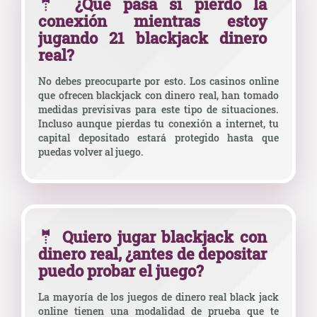
🤵 ¿Qué pasa si pierdo la
conexión mientras estoy
jugando 21 blackjack dinero
real?
No debes preocuparte por esto. Los casinos online
que ofrecen blackjack con dinero real, han tomado
medidas previsivas para este tipo de situaciones.
Incluso aunque pierdas tu conexión a internet, tu
capital depositado estará protegido hasta que
puedas volver al juego.
🤵 Quiero jugar blackjack con
dinero real, ¿antes de depositar
puedo probar el juego?
La mayoría de los juegos de dinero real black jack
online tienen una modalidad de prueba que te