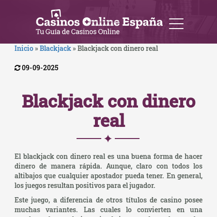
Inicio
»
Blackjack
»
Blackjack con dinero real
09-09-2025
Blackjack con dinero
real
El blackjack con dinero real es una buena forma de hacer
dinero de manera rápida. Aunque, claro con todos los
altibajos que cualquier apostador pueda tener. En general,
los juegos resultan positivos para el jugador.
Este juego, a diferencia de otros títulos de casino posee
muchas variantes. Las cuales lo convierten en una