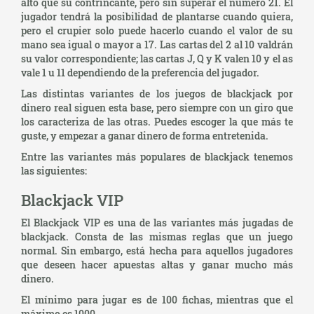
alto que su contrincante, pero sin superar el número 21. El
jugador tendrá la posibilidad de plantarse cuando quiera,
pero el crupier solo puede hacerlo cuando el valor de su
mano sea igual o mayor a 17. Las cartas del 2 al 10 valdrán
su valor correspondiente; las cartas J, Q y K valen 10 y el as
vale 1 u 11 dependiendo de la preferencia del jugador.
Las distintas variantes de los juegos de blackjack por
dinero real siguen esta base, pero siempre con un giro que
los caracteriza de las otras. Puedes escoger la que más te
guste, y empezar a ganar dinero de forma entretenida.
Entre las variantes más populares de blackjack tenemos
las siguientes:
Blackjack VIP
El Blackjack VIP es una de las variantes más jugadas de
blackjack. Consta de las mismas reglas que un juego
normal. Sin embargo, está hecha para aquellos jugadores
que deseen hacer apuestas altas y ganar mucho más
dinero.
El mínimo para jugar es de 100 fichas, mientras que el
máximo es 1000.