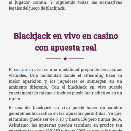
al jugador común. Y, siguiendo todas las normativas
legales del juego de blackjack.
Blackjack en vivo en casino
con apuesta real
El
casino en vivo
es una modalidad propia de los casinos
virtuales. Una modalidad donde el streaming hace su
mejor aparición y los jugadores se sumergen en un
ambiente diferente. Con el blackjack en vivo sucede
exactamente lo mismo e incluso puede lucir adictivo en un
inicio.
El uso del blackjack en vivo puede hacer un cambio
generalmente drástico en las apuestas permitidas. Ya que,
el mínimo puede ser de 5, 10 y hasta 15€ pero nunca de 1€.
Asimismo, las apuestas pueden terminar en precios tan
exorbitantes como 100, 150 y hasta 200€ en una sola jugada