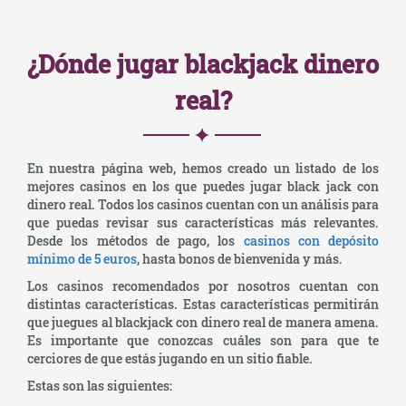
¿Dónde jugar blackjack dinero
real?
En nuestra página web, hemos creado un listado de los
mejores casinos en los que puedes jugar black jack con
dinero real. Todos los casinos cuentan con un análisis para
que puedas revisar sus características más relevantes.
Desde los métodos de pago, los
casinos con depósito
mínimo de 5 euros
, hasta bonos de bienvenida y más.
Los casinos recomendados por nosotros cuentan con
distintas características. Estas características permitirán
que juegues al blackjack con dinero real de manera amena.
Es importante que conozcas cuáles son para que te
cerciores de que estás jugando en un sitio fiable.
Estas son las siguientes: