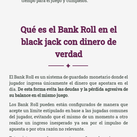
tiempo para el juego y cúmplelos.
Qué es el Bank Roll en el
black jack con dinero de
verdad
El Bank Roll es un sistema de guardado monetario donde el
jugador ingresa únicamente el dinero que apostara en el
día.
De esta forma evita las deudas y la pérdida agresiva de
su balance en el mismo juego
.
Los Bank Roll pueden están configurados de manera que
acepte un límite estipulado en base a las jugadas comunes
del jugador, evitando que el mismo de un momento a otro
realice un ingreso inesperado ya sea por el impulso de
apuesta o por otra razón no relevante.