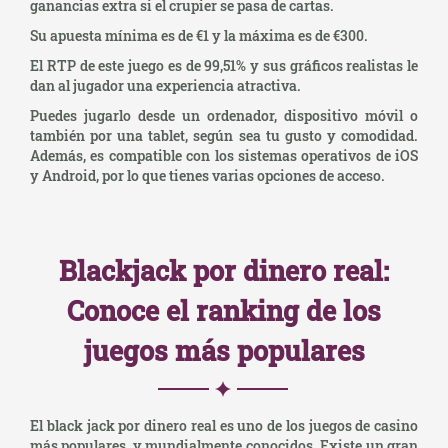
ganancias extra si el crupier se pasa de cartas.
Su apuesta mínima es de €1 y la máxima es de €300.
El RTP de este juego es de 99,51% y sus gráficos realistas le
dan al jugador una experiencia atractiva.
Puedes jugarlo desde un ordenador, dispositivo móvil o
también por una tablet, según sea tu gusto y comodidad.
Además, es compatible con los sistemas operativos de iOS
y Android, por lo que tienes varias opciones de acceso.
Blackjack por dinero real:
Conoce el ranking de los
juegos más populares
El black jack por dinero real es uno de los juegos de casino
más populares, y mundialmente conocidos. Existe un gran