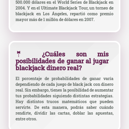
500.000 dólares en el World Series de Blackjack en
2004. Y en el Ultimate Blackjack Tour, un torneo de
blackjack en Los Ángeles, repartió como premio
mayor más de 1 millón de dólares en 2007.
🤵 ¿Cuáles son mis
posibilidades de ganar al jugar
blackjack dinero real?
El porcentaje de probabilidades de ganar varía
dependiendo de cada juego de black jack con dinero
real. Sin embargo, tienes la posibilidad de aumentar
tus probabilidades siguiendo distintas estrategias.
Hay distintos trucos matemáticos que pueden
servirte. De esta manera, podrás saber cuándo
rendirte, dividir las cartas, doblar las apuestas,
entre otros.