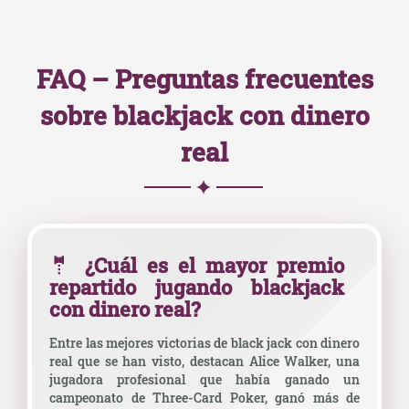
FAQ – Preguntas frecuentes
sobre blackjack con dinero
real
🤵 ¿Cuál es el mayor premio
repartido jugando blackjack
con dinero real?
Entre las mejores victorias de black jack con dinero
real que se han visto, destacan Alice Walker, una
jugadora profesional que había ganado un
campeonato de Three-Card Poker, ganó más de