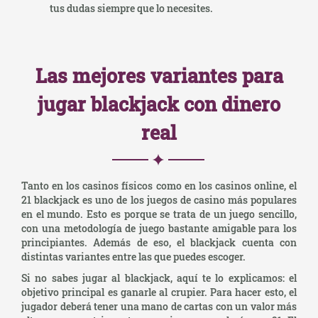
tus dudas siempre que lo necesites.
Las mejores variantes para
jugar blackjack con dinero
real
Tanto en los casinos físicos como en los casinos online, el
21 blackjack es uno de los juegos de casino más populares
en el mundo. Esto es porque se trata de un juego sencillo,
con una metodología de juego bastante amigable para los
principiantes. Además de eso, el blackjack cuenta con
distintas variantes entre las que puedes escoger.
Si no sabes jugar al blackjack, aquí te lo explicamos: el
objetivo principal es ganarle al crupier. Para hacer esto, el
jugador deberá tener una mano de cartas con un valor más