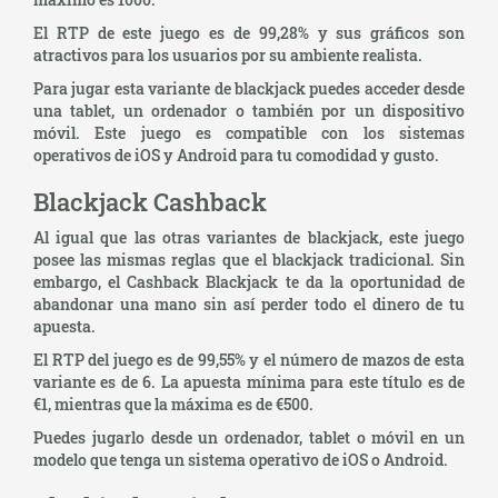
El RTP de este juego es de 99,28% y sus gráficos son
atractivos para los usuarios por su ambiente realista.
Para jugar esta variante de blackjack puedes acceder desde
una tablet, un ordenador o también por un dispositivo
móvil. Este juego es compatible con los sistemas
operativos de iOS y Android para tu comodidad y gusto.
Blackjack Cashback
Al igual que las otras variantes de blackjack, este juego
posee las mismas reglas que el blackjack tradicional. Sin
embargo, el Cashback Blackjack te da la oportunidad de
abandonar una mano sin así perder todo el dinero de tu
apuesta.
El RTP del juego es de 99,55% y el número de mazos de esta
variante es de 6. La apuesta mínima para este título es de
€1, mientras que la máxima es de €500.
Puedes jugarlo desde un ordenador, tablet o móvil en un
modelo que tenga un sistema operativo de iOS o Android.