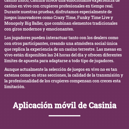
casino físico, Casinia ofrece una emocionante experiencia de
casino en vivo con crupieres profesionales en tiempo real.
Durante nuestras pruebas, disfrutamos especialmente de
juegos innovadores como Crazy Time, Funky Time Live y
Monopoly Big Baller, que combinan elementos tradicionales
con giros modernos y emocionantes.
Los jugadores pueden interactuar tanto con los dealers como
con otros participantes, creando una atmósfera social única
que replica la experiencia de un casino terrestre. Las mesas en
vivo están disponibles las 24 horas del día y ofrecen diferentes
límites de apuesta para adaptarse a todo tipo de jugadores.
Aunque actualmente la selección de juegos en vivo no es tan
extensa como en otras secciones, la calidad de la transmisión y
la profesionalidad de los crupieres compensan con creces esta
limitación.
Aplicación móvil de Casinia