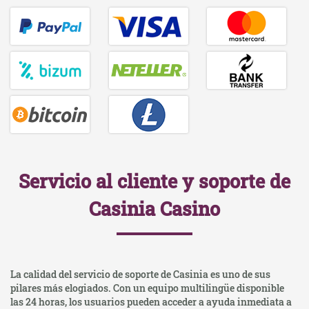
Servicio al cliente y soporte de
Casinia Casino
La calidad del servicio de soporte de Casinia es uno de sus
pilares más elogiados. Con un equipo multilingüe disponible
las 24 horas, los usuarios pueden acceder a ayuda inmediata a