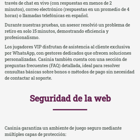
través de chat en vivo (con respuestas en menos de 2
minutos), correo electrónico (respuestas en un promedio de 4
horas) o llamadas telefónicas en español.
Durante nuestras pruebas, un asesor resolvió un problema de
retiro en solo 15 minutos, demostrando eficiencia y
profesionalismo.
Los jugadores VIP disfrutan de asistencia al cliente exclusiva
por WhatsApp, con gestores dedicados que ofrecen soluciones
personalizadas. Casinia también cuenta con una sección de
preguntas frecuentes (FAQ) detallada, ideal para resolver
consultas básicas sobre bonos o métodos de pago sin necesidad
de contactar al soporte.
Seguridad de la web
Casinia garantiza un ambiente de juego seguro mediante
múltiples capas de protección: