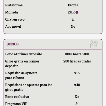
Plataforma
Propia
Moneda
EUR
Chat en vivo
Sí
App móvil
No
BONOS
Bono al primer depósito
100% hasta 500€
Giros gratis en primer
200 tiradas gratis
depósito
Requisito de apuesta
x35
para el bono
Requisitos de apuesta para los
x40
giros gratis
Bono exclusivo
No
Programa VIP
Sí