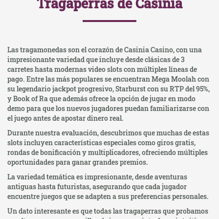
Tragaperras de Casinia
Las tragamonedas son el corazón de Casinia Casino, con una
impresionante variedad que incluye desde clásicas de 3
carretes hasta modernas video slots con múltiples líneas de
pago. Entre las más populares se encuentran Mega Moolah con
su legendario jackpot progresivo, Starburst con su RTP del 95%,
y Book of Ra que además ofrece la opción de jugar en modo
demo para que los nuevos jugadores puedan familiarizarse con
el juego antes de apostar dinero real.
Durante nuestra evaluación, descubrimos que muchas de estas
slots incluyen características especiales como giros gratis,
rondas de bonificación y multiplicadores, ofreciendo múltiples
oportunidades para ganar grandes premios.
La variedad temática es impresionante, desde aventuras
antiguas hasta futuristas, asegurando que cada jugador
encuentre juegos que se adapten a sus preferencias personales.
Un dato interesante es que todas las tragaperras que probamos