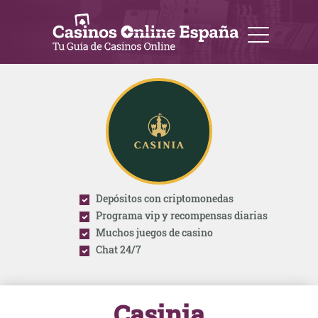
Depósitos con criptomonedas
Programa vip y recompensas diarias
Muchos juegos de casino
Chat 24/7
Casinia