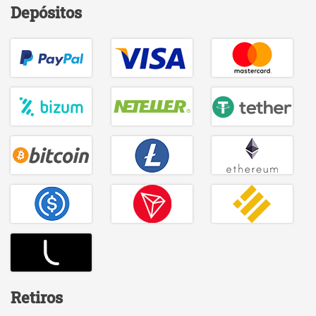
Depósitos
Retiros