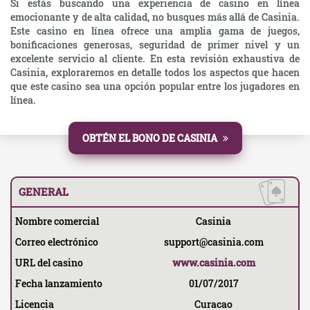
Si estás buscando una experiencia de casino en línea
emocionante y de alta calidad, no busques más allá de Casinia.
Este casino en línea ofrece una amplia gama de juegos,
bonificaciones generosas, seguridad de primer nivel y un
excelente servicio al cliente. En esta revisión exhaustiva de
Casinia, exploraremos en detalle todos los aspectos que hacen
que este casino sea una opción popular entre los jugadores en
línea.
OBTÉN EL BONO DE CASINIA
GENERAL
Nombre comercial
Casinia
Correo electrónico
support@casinia.com
URL del casino
www.casinia.com
Fecha lanzamiento
01/07/2017
Licencia
Curacao