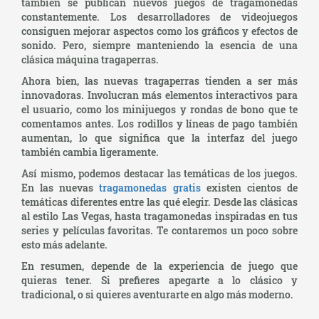
también se publican nuevos juegos de tragamonedas
constantemente. Los desarrolladores de videojuegos
consiguen mejorar aspectos como los gráficos y efectos de
sonido. Pero, siempre manteniendo la esencia de una
clásica máquina tragaperras.
Ahora bien, las nuevas tragaperras tienden a ser más
innovadoras. Involucran más elementos interactivos para
el usuario, como los minijuegos y rondas de bono que te
comentamos antes. Los rodillos y líneas de pago también
aumentan, lo que significa que la interfaz del juego
también cambia ligeramente.
Así mismo, podemos destacar las temáticas de los juegos.
En las nuevas
tragamonedas gratis
existen cientos de
temáticas diferentes entre las qué elegir. Desde las clásicas
al estilo Las Vegas, hasta tragamonedas inspiradas en tus
series y películas favoritas. Te contaremos un poco sobre
esto más adelante.
En resumen, depende de la experiencia de juego que
quieras tener. Si prefieres apegarte a lo clásico y
tradicional, o si quieres aventurarte en algo más moderno.