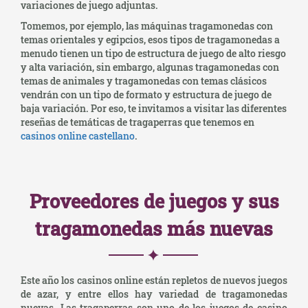
variaciones de juego adjuntas.
Tomemos, por ejemplo, las máquinas tragamonedas con
temas orientales y egipcios, esos tipos de tragamonedas a
menudo tienen un tipo de estructura de juego de alto riesgo
y alta variación, sin embargo, algunas tragamonedas con
temas de animales y tragamonedas con temas clásicos
vendrán con un tipo de formato y estructura de juego de
baja variación. Por eso, te invitamos a visitar las diferentes
reseñas de temáticas de tragaperras que tenemos en
casinos online castellano
.
Proveedores de juegos y sus
tragamonedas más nuevas
Este año los casinos online están repletos de nuevos juegos
de azar, y entre ellos hay variedad de tragamonedas
nuevas. Las tragaperras son uno de los juegos de casino