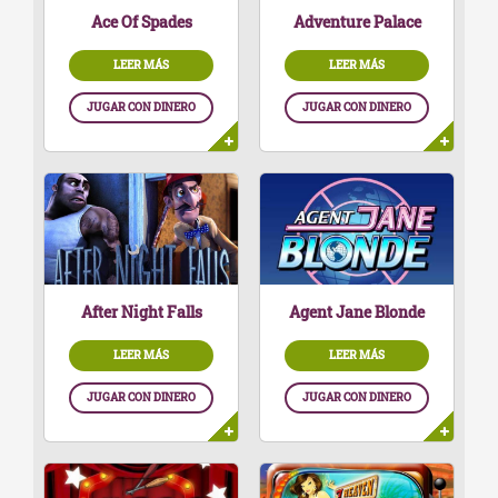
Ace Of Spades
Adventure Palace
LEER MÁS
LEER MÁS
JUGAR CON DINERO
JUGAR CON DINERO
After Night Falls
Agent Jane Blonde
LEER MÁS
LEER MÁS
JUGAR CON DINERO
JUGAR CON DINERO