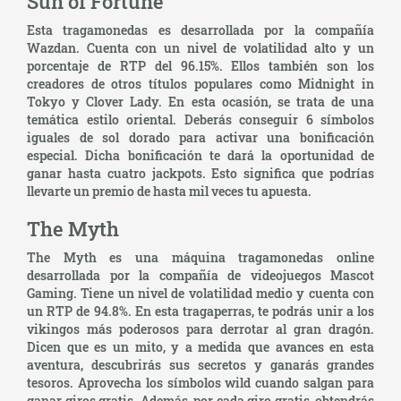
Sun of Fortune
Esta tragamonedas es desarrollada por la compañía
Wazdan. Cuenta con un nivel de volatilidad alto y un
porcentaje de RTP del 96.15%. Ellos también son los
creadores de otros títulos populares como Midnight in
Tokyo y Clover Lady. En esta ocasión, se trata de una
temática estilo oriental. Deberás conseguir 6 símbolos
iguales de sol dorado para activar una bonificación
especial. Dicha bonificación te dará la oportunidad de
ganar hasta cuatro jackpots. Esto significa que podrías
llevarte un premio de hasta mil veces tu apuesta.
The Myth
The Myth es una máquina tragamonedas online
desarrollada por la compañía de videojuegos Mascot
Gaming. Tiene un nivel de volatilidad medio y cuenta con
un RTP de 94.8%. En esta tragaperras, te podrás unir a los
vikingos más poderosos para derrotar al gran dragón.
Dicen que es un mito, y a medida que avances en esta
aventura, descubrirás sus secretos y ganarás grandes
tesoros. Aprovecha los símbolos wild cuando salgan para
ganar giros gratis. Además, por cada giro gratis, obtendrás