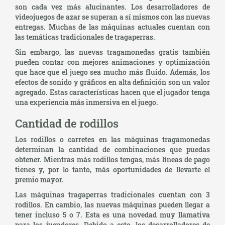
son cada vez más alucinantes. Los desarrolladores de
videojuegos de azar se superan a sí mismos con las nuevas
entregas. Muchas de las máquinas actuales cuentan con
las temáticas tradicionales de tragaperras.
Sin embargo, las nuevas tragamonedas gratis también
pueden contar con mejores animaciones y optimización
que hace que el juego sea mucho más fluido. Además, los
efectos de sonido y gráficos en alta definición son un valor
agregado. Estas características hacen que el jugador tenga
una experiencia más inmersiva en el juego.
Cantidad de rodillos
Los rodillos o carretes en las máquinas tragamonedas
determinan la cantidad de combinaciones que puedas
obtener. Mientras más rodillos tengas, más líneas de pago
tienes y, por lo tanto, más oportunidades de llevarte el
premio mayor.
Las máquinas tragaperras tradicionales cuentan con 3
rodillos. En cambio, las nuevas máquinas pueden llegar a
tener incluso 5 o 7. Esta es una novedad muy llamativa
para los jugadores. Debido a esto, los desarrolladores de