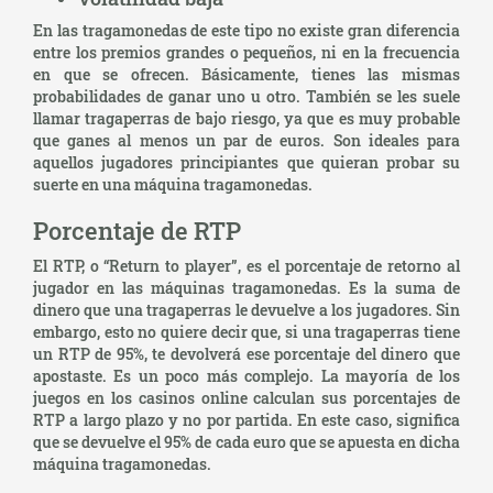
En las tragamonedas de este tipo no existe gran diferencia
entre los premios grandes o pequeños, ni en la frecuencia
en que se ofrecen. Básicamente, tienes las mismas
probabilidades de ganar uno u otro. También se les suele
llamar tragaperras de bajo riesgo, ya que es muy probable
que ganes al menos un par de euros. Son ideales para
aquellos jugadores principiantes que quieran probar su
suerte en una máquina tragamonedas.
Porcentaje de RTP
El RTP, o “Return to player”, es el porcentaje de retorno al
jugador en las máquinas tragamonedas. Es la suma de
dinero que una tragaperras le devuelve a los jugadores. Sin
embargo, esto no quiere decir que, si una tragaperras tiene
un RTP de 95%, te devolverá ese porcentaje del dinero que
apostaste. Es un poco más complejo. La mayoría de los
juegos en los casinos online calculan sus porcentajes de
RTP a largo plazo y no por partida. En este caso, significa
que se devuelve el 95% de cada euro que se apuesta en dicha
máquina tragamonedas.