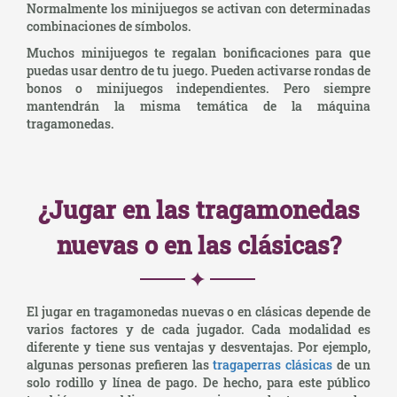
Normalmente los minijuegos se activan con determinadas
combinaciones de símbolos.
Muchos minijuegos te regalan bonificaciones para que
puedas usar dentro de tu juego. Pueden activarse rondas de
bonos o minijuegos independientes. Pero siempre
mantendrán la misma temática de la máquina
tragamonedas.
¿Jugar en las tragamonedas
nuevas o en las clásicas?
El jugar en tragamonedas nuevas o en clásicas depende de
varios factores y de cada jugador. Cada modalidad es
diferente y tiene sus ventajas y desventajas. Por ejemplo,
algunas personas prefieren las
tragaperras clásicas
de un
solo rodillo y línea de pago. De hecho, para este público