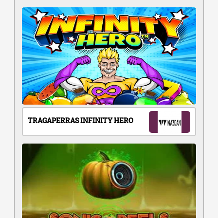
Jugar Gratis
TRAGAPERRAS INFINITY HERO