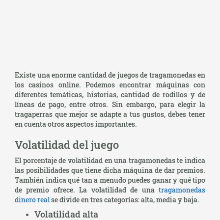
Existe una enorme cantidad de juegos de tragamonedas en
los casinos online. Podemos encontrar máquinas con
diferentes temáticas, historias, cantidad de rodillos y de
líneas de pago, entre otros. Sin embargo, para elegir la
tragaperras que mejor se adapte a tus gustos, debes tener
en cuenta otros aspectos importantes.
Volatilidad del juego
El porcentaje de volatilidad en una tragamonedas te indica
las posibilidades que tiene dicha máquina de dar premios.
También indica qué tan a menudo puedes ganar y qué tipo
de premio ofrece. La volatilidad de una
tragamonedas
dinero real
se divide en tres categorías: alta, media y baja.
Volatilidad alta