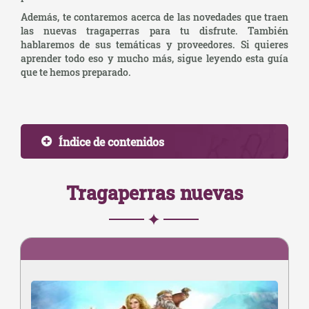
Además, te contaremos acerca de las novedades que traen
las nuevas tragaperras para tu disfrute. También
hablaremos de sus temáticas y proveedores. Si quieres
aprender todo eso y mucho más, sigue leyendo esta guía
que te hemos preparado.
Índice de contenidos
Tragaperras nuevas