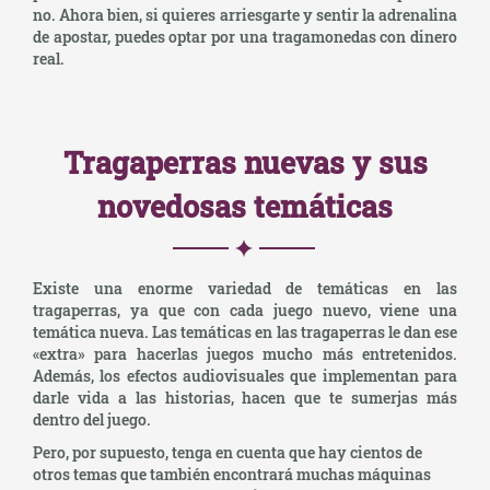
no. Ahora bien, si quieres arriesgarte y sentir la adrenalina
de apostar, puedes optar por una tragamonedas con dinero
real.
Tragaperras nuevas y sus
novedosas temáticas
Existe una enorme variedad de temáticas en las
tragaperras, ya que con cada juego nuevo, viene una
temática nueva. Las temáticas en las tragaperras le dan ese
«extra» para hacerlas juegos mucho más entretenidos.
Además, los efectos audiovisuales que implementan para
darle vida a las historias, hacen que te sumerjas más
dentro del juego.
Pero, por supuesto, tenga en cuenta que hay cientos de
otros temas que también encontrará muchas máquinas