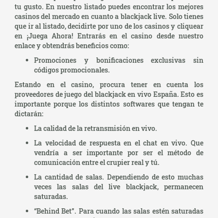
tu gusto. En nuestro listado puedes encontrar los mejores
casinos del mercado en cuanto a blackjack live. Solo tienes
que ir al listado, decidirte por uno de los casinos y cliquear
en ¡Juega Ahora! Entrarás en el casino desde nuestro
enlace y obtendrás beneficios como:
Promociones y bonificaciones exclusivas sin
códigos promocionales.
Estando en el casino, procura tener en cuenta los
proveedores de juego del blackjack en vivo España. Esto es
importante porque los distintos softwares que tengan te
dictarán:
La calidad de la retransmisión en vivo.
La velocidad de respuesta en el chat en vivo. Que
vendría a ser importante por ser el método de
comunicación entre el crupier real y tú.
La cantidad de salas. Dependiendo de esto muchas
veces las salas del live blackjack, permanecen
saturadas.
“Behind Bet”. Para cuando las salas estén saturadas