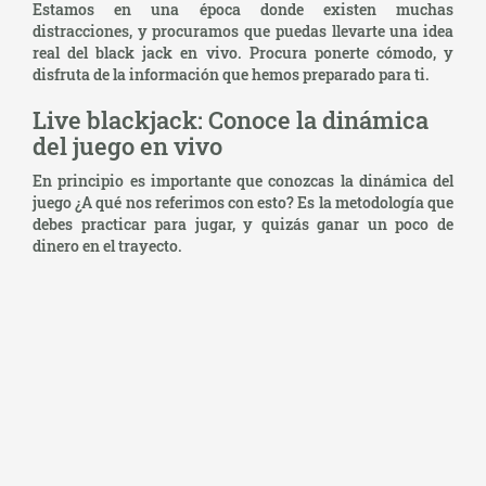
Estamos en una época donde existen muchas
distracciones, y procuramos que puedas llevarte una idea
real del black jack en vivo. Procura ponerte cómodo, y
disfruta de la información que hemos preparado para ti.
Live blackjack: Conoce la dinámica
del juego en vivo
En principio es importante que conozcas la dinámica del
juego ¿A qué nos referimos con esto? Es la metodología que
debes practicar para jugar, y quizás ganar un poco de
dinero en el trayecto.