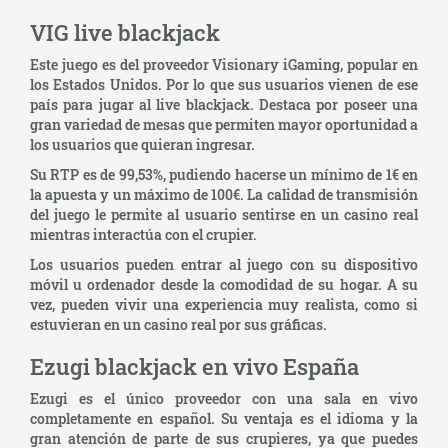
VIG live blackjack
Este juego es del proveedor Visionary iGaming, popular en
los Estados Unidos. Por lo que sus usuarios vienen de ese
país para jugar al live blackjack. Destaca por poseer una
gran variedad de mesas que permiten mayor oportunidad a
los usuarios que quieran ingresar.
Su RTP es de 99,53%, pudiendo hacerse un mínimo de 1€ en
la apuesta y un máximo de 100€. La calidad de transmisión
del juego le permite al usuario sentirse en un casino real
mientras interactúa con el crupier.
Los usuarios pueden entrar al juego con su dispositivo
móvil u ordenador desde la comodidad de su hogar. A su
vez, pueden vivir una experiencia muy realista, como si
estuvieran en un casino real por sus gráficas.
Ezugi blackjack en vivo España
Ezugi es el único proveedor con una sala en vivo
completamente en español. Su ventaja es el idioma y la
gran atención de parte de sus crupieres, ya que puedes