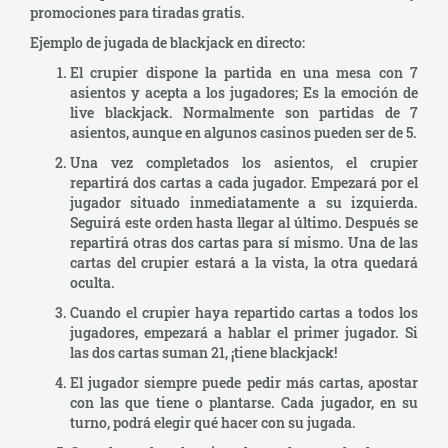
promociones para tiradas gratis.
Ejemplo de jugada de blackjack en directo:
El crupier dispone la partida en una mesa con 7
asientos y acepta a los jugadores; Es la emoción de
live blackjack. Normalmente son partidas de 7
asientos, aunque en algunos casinos pueden ser de 5.
Una vez completados los asientos, el crupier
repartirá dos cartas a cada jugador. Empezará por el
jugador situado inmediatamente a su izquierda.
Seguirá este orden hasta llegar al último. Después se
repartirá otras dos cartas para sí mismo. Una de las
cartas del crupier estará a la vista, la otra quedará
oculta.
Cuando el crupier haya repartido cartas a todos los
jugadores, empezará a hablar el primer jugador. Si
las dos cartas suman 21, ¡tiene blackjack!
El jugador siempre puede pedir más cartas, apostar
con las que tiene o plantarse. Cada jugador, en su
turno, podrá elegir qué hacer con su jugada.