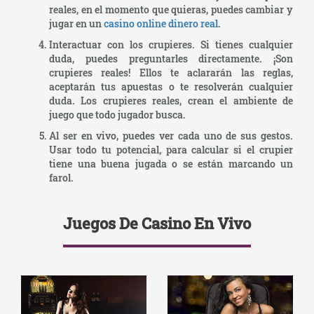
reales, en el momento que quieras, puedes cambiar y
jugar en un
casino online dinero real
.
Interactuar con los crupieres. Si tienes cualquier
duda, puedes preguntarles directamente. ¡Son
crupieres reales! Ellos te aclararán las reglas,
aceptarán tus apuestas o te resolverán cualquier
duda. Los crupieres reales, crean el ambiente de
juego que todo jugador busca.
Al ser en vivo, puedes ver cada uno de sus gestos.
Usar todo tu potencial, para calcular si el crupier
tiene una buena jugada o se están marcando un
farol.
Juegos De Casino En Vivo