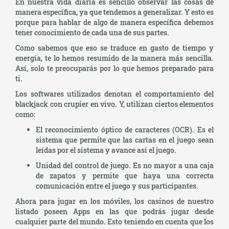
En nuestra vida diaria es sencillo observar las cosas de
manera específica, ya que tendemos a generalizar. Y esto es
porque para hablar de algo de manera específica debemos
tener conocimiento de cada una de sus partes.
Como sabemos que eso se traduce en gasto de tiempo y
energía, te lo hemos resumido de la manera más sencilla.
Así, solo te preocuparás por lo que hemos preparado para
ti.
Los softwares utilizados denotan el comportamiento del
blackjack con crupier en vivo. Y, utilizan ciertos elementos
como:
El reconocimiento óptico de caracteres (OCR). Es el
sistema que permite que las cartas en el juego sean
leídas por el sistema y avance así el juego.
Unidad del control de juego. Es no mayor a una caja
de zapatos y permite que haya una correcta
comunicación entre el juego y sus participantes.
Ahora para jugar en los móviles, los casinos de nuestro
listado poseen Apps en las que podrás jugar desde
cualquier parte del mundo. Esto teniendo en cuenta que los