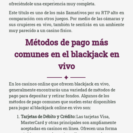
ofreciéndole una experiencia muy completa.
Este título es uno de los más llamativos por su RTP alto en
comparación con otros juegos. Por medio de las cámaras y
sus crupieres en vivo, también te sentirás en un ambiente
muy parecido a un casino físico.
Métodos de pago más
comunes en el blackjack en
vivo
En los casinos online que ofrecen blackjack en vivo,
generalmente encontrarás una variedad de métodos de
pago para depositar y retirar fondos. Algunos de los
métodos de pago comunes que suelen estar disponibles
para jugar al blackjack online en vivo son:
Tarjetas de Débito y Crédito:
Las tarjetas Visa,
MasterCard y otras principales son ampliamente
aceptadas en casinos en línea. Ofrecen una forma