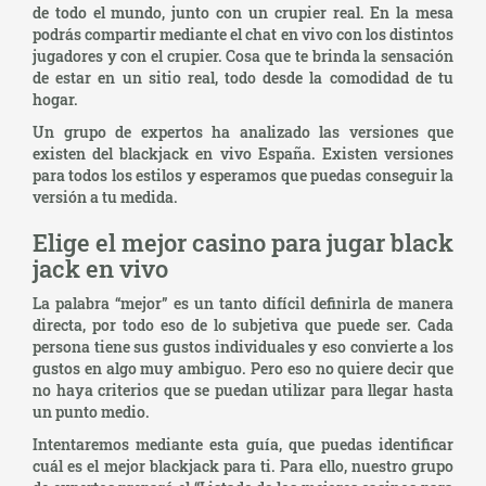
de todo el mundo, junto con un crupier real. En la mesa
podrás compartir mediante el chat en vivo con los distintos
jugadores y con el crupier. Cosa que te brinda la sensación
de estar en un sitio real, todo desde la comodidad de tu
hogar.
Un grupo de expertos ha analizado las versiones que
existen del blackjack en vivo España. Existen versiones
para todos los estilos y esperamos que puedas conseguir la
versión a tu medida.
Elige el mejor casino para jugar black
jack en vivo
La palabra “mejor” es un tanto difícil definirla de manera
directa, por todo eso de lo subjetiva que puede ser. Cada
persona tiene sus gustos individuales y eso convierte a los
gustos en algo muy ambiguo. Pero eso no quiere decir que
no haya criterios que se puedan utilizar para llegar hasta
un punto medio.
Intentaremos mediante esta guía, que puedas identificar
cuál es el mejor blackjack para ti. Para ello, nuestro grupo