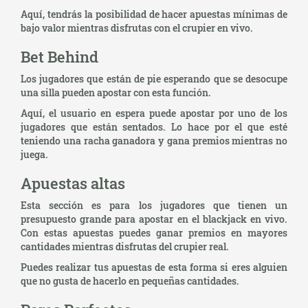
Aquí, tendrás la posibilidad de hacer apuestas mínimas de
bajo valor mientras disfrutas con el crupier en vivo.
Bet Behind
Los jugadores que están de pie esperando que se desocupe
una silla pueden apostar con esta función.
Aquí, el usuario en espera puede apostar por uno de los
jugadores que están sentados. Lo hace por el que esté
teniendo una racha ganadora y gana premios mientras no
juega.
Apuestas altas
Esta sección es para los jugadores que tienen un
presupuesto grande para apostar en el blackjack en vivo.
Con estas apuestas puedes ganar premios en mayores
cantidades mientras disfrutas del crupier real.
Puedes realizar tus apuestas de esta forma si eres alguien
que no gusta de hacerlo en pequeñas cantidades.