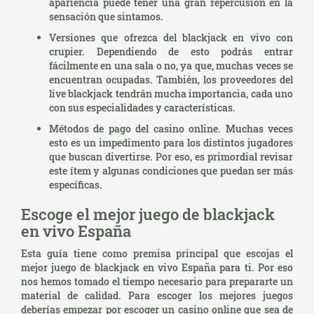
apariencia puede tener una gran repercusión en la
sensación que sintamos.
Versiones que ofrezca del blackjack en vivo con
crupier. Dependiendo de esto podrás entrar
fácilmente en una sala o no, ya que, muchas veces se
encuentran ocupadas. También, los proveedores del
live blackjack tendrán mucha importancia, cada uno
con sus especialidades y características.
Métodos de pago del casino online. Muchas veces
esto es un impedimento para los distintos jugadores
que buscan divertirse. Por eso, es primordial revisar
este ítem y algunas condiciones que puedan ser más
específicas.
Escoge el mejor juego de blackjack
en vivo España
Esta guía tiene como premisa principal que escojas el
mejor juego de blackjack en vivo España para ti. Por eso
nos hemos tomado el tiempo necesario para prepararte un
material de calidad. Para escoger los mejores juegos
deberías empezar por escoger un casino online que sea de