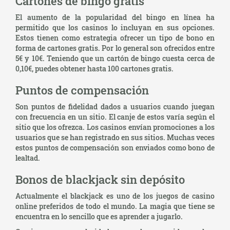
Cartones de bingo gratis
El aumento de la popularidad del bingo en línea ha
permitido que los casinos lo incluyan en sus opciones.
Estos tienen como estrategia ofrecer un tipo de bono en
forma de cartones gratis. Por lo general son ofrecidos entre
5€ y 10€. Teniendo que un cartón de bingo cuesta cerca de
0,10€, puedes obtener hasta 100 cartones gratis.
Puntos de compensación
Son puntos de fidelidad dados a usuarios cuando juegan
con frecuencia en un sitio. El canje de estos varía según el
sitio que los ofrezca. Los casinos envían promociones a los
usuarios que se han registrado en sus sitios. Muchas veces
estos puntos de compensación son enviados como bono de
lealtad.
Bonos de blackjack sin depósito
Actualmente el blackjack es uno de los juegos de casino
online preferidos de todo el mundo. La magia que tiene se
encuentra en lo sencillo que es aprender a jugarlo.