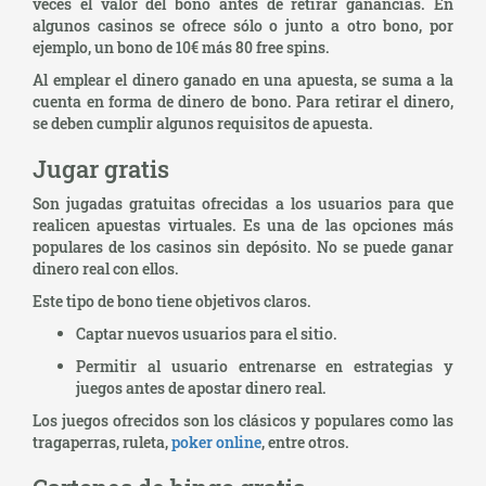
veces el valor del bono antes de retirar ganancias. En
algunos casinos se ofrece sólo o junto a otro bono, por
ejemplo, un bono de 10€ más 80 free spins.
Al emplear el dinero ganado en una apuesta, se suma a la
cuenta en forma de dinero de bono. Para retirar el dinero,
se deben cumplir algunos requisitos de apuesta.
Jugar gratis
Son jugadas gratuitas ofrecidas a los usuarios para que
realicen apuestas virtuales. Es una de las opciones más
populares de los casinos sin depósito. No se puede ganar
dinero real con ellos.
Este tipo de bono tiene objetivos claros.
Captar nuevos usuarios para el sitio.
Permitir al usuario entrenarse en estrategias y
juegos antes de apostar dinero real.
Los juegos ofrecidos son los clásicos y populares como las
tragaperras, ruleta,
poker online
, entre otros.