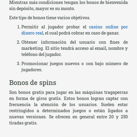
Mientras más condiciones tengan los bonos de bienvenida
sin depósito, mayor es su monto.
Este tipo de bonos tiene varios objetivos.
Permitir al jugador probar el
casino online por
dinero real
, el cual podrá cobrar en caso de ganar.
Obtener información del usuario con fines de
marketing. El sitio tendrá acceso al email, nombre y
teléfono del jugador.
Promocionar juegos nuevos o con bajo número de
jugadores.
Bonos de spins
Son bonos gratis para jugar en las máquinas tragaperras
en forma de giros gratis. Estos bonos logran captar con
frecuencia la atención de los usuarios. Suelen estar
restringidos a determinados juegos o están ligados a
nuevas versiones. Se ofrecen en general entre 20 y 250
tiradas gratis.