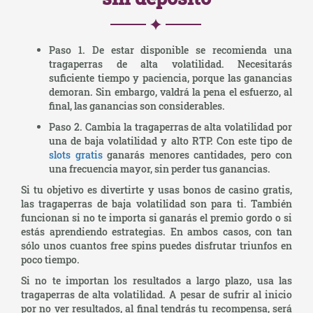
Paso 1. De estar disponible se recomienda una
tragaperras de alta volatilidad. Necesitarás
suficiente tiempo y paciencia, porque las ganancias
demoran. Sin embargo, valdrá la pena el esfuerzo, al
final, las ganancias son considerables.
Paso 2. Cambia la tragaperras de alta volatilidad por
una de baja volatilidad y alto RTP. Con este tipo de
slots gratis
ganarás menores cantidades, pero con
una frecuencia mayor, sin perder tus ganancias.
Si tu objetivo es divertirte y usas bonos de casino gratis,
las tragaperras de baja volatilidad son para ti. También
funcionan si no te importa si ganarás el premio gordo o si
estás aprendiendo estrategias. En ambos casos, con tan
sólo unos cuantos free spins puedes disfrutar triunfos en
poco tiempo.
Si no te importan los resultados a largo plazo, usa las
tragaperras de alta volatilidad. A pesar de sufrir al inicio
por no ver resultados, al final tendrás tu recompensa, será