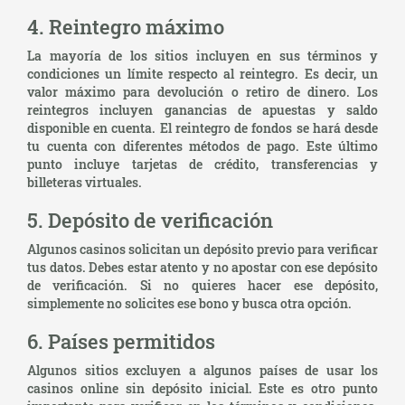
4. Reintegro máximo
La mayoría de los sitios incluyen en sus términos y
condiciones un límite respecto al reintegro. Es decir, un
valor máximo para devolución o retiro de dinero. Los
reintegros incluyen ganancias de apuestas y saldo
disponible en cuenta. El reintegro de fondos se hará desde
tu cuenta con diferentes métodos de pago. Este último
punto incluye tarjetas de crédito, transferencias y
billeteras virtuales.
5. Depósito de verificación
Algunos casinos solicitan un depósito previo para verificar
tus datos. Debes estar atento y no apostar con ese depósito
de verificación. Si no quieres hacer ese depósito,
simplemente no solicites ese bono y busca otra opción.
6. Países permitidos
Algunos sitios excluyen a algunos países de usar los
casinos online sin depósito inicial. Este es otro punto