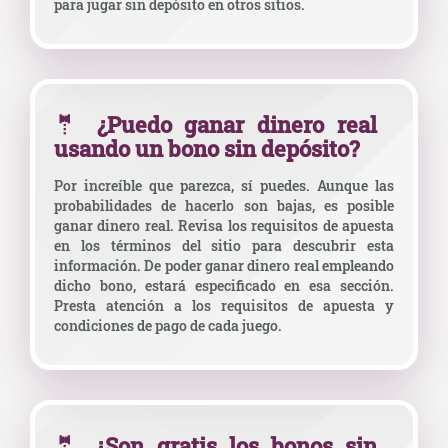
para jugar sin depósito en otros sitios.
🤵 ¿Puedo ganar dinero real
usando un bono sin depósito?
Por increíble que parezca, sí puedes. Aunque las
probabilidades de hacerlo son bajas, es posible
ganar dinero real. Revisa los requisitos de apuesta
en los términos del sitio para descubrir esta
información. De poder ganar dinero real empleando
dicho bono, estará especificado en esa sección.
Presta atención a los requisitos de apuesta y
condiciones de pago de cada juego.
🤵 ¿Son gratis los bonos sin