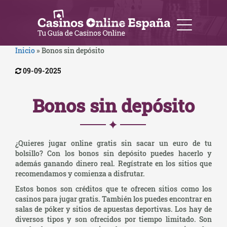
Inicio
»
Bonos sin depósito
09-09-2025
Bonos sin depósito
¿Quieres jugar online gratis sin sacar un euro de tu
bolsillo? Con los bonos sin depósito puedes hacerlo y
además ganando dinero real. Regístrate en los sitios que
recomendamos y comienza a disfrutar.
Estos bonos son créditos que te ofrecen sitios como los
casinos para jugar gratis. También los puedes encontrar en
salas de póker y sitios de apuestas deportivas. Los hay de
diversos tipos y son ofrecidos por tiempo limitado. Son