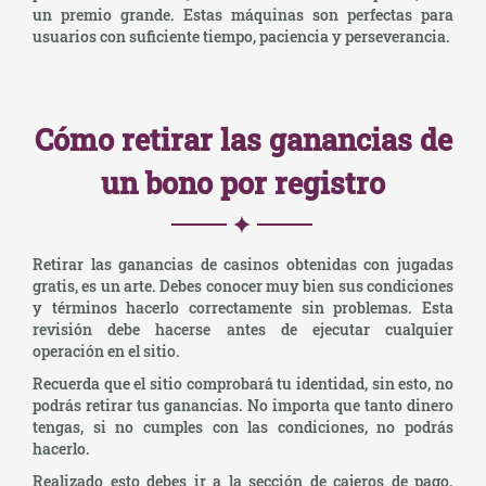
un premio grande. Estas máquinas son perfectas para
usuarios con suficiente tiempo, paciencia y perseverancia.
Cómo retirar las ganancias de
un bono por registro
Retirar las ganancias de casinos obtenidas con jugadas
gratis, es un arte. Debes conocer muy bien sus condiciones
y términos hacerlo correctamente sin problemas. Esta
revisión debe hacerse antes de ejecutar cualquier
operación en el sitio.
Recuerda que el sitio comprobará tu identidad, sin esto, no
podrás retirar tus ganancias. No importa que tanto dinero
tengas, si no cumples con las condiciones, no podrás
hacerlo.
Realizado esto debes ir a la sección de cajeros de pago.