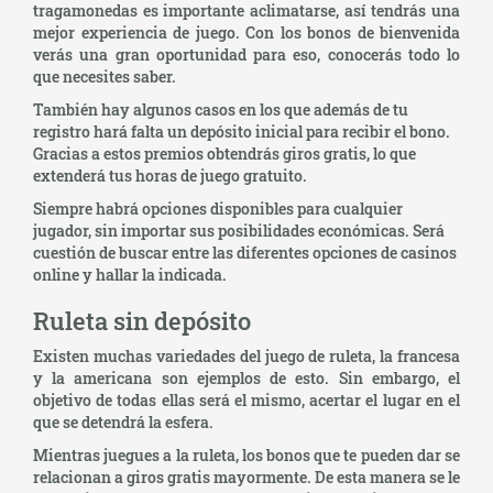
tragamonedas es importante aclimatarse, así tendrás una
mejor experiencia de juego. Con los bonos de bienvenida
verás una gran oportunidad para eso, conocerás todo lo
que necesites saber.
También hay algunos casos en los que además de tu
registro hará falta un depósito inicial para recibir el bono.
Gracias a estos premios obtendrás giros gratis, lo que
extenderá tus horas de juego gratuito.
Siempre habrá opciones disponibles para cualquier
jugador, sin importar sus posibilidades económicas. Será
cuestión de buscar entre las diferentes opciones de casinos
online y hallar la indicada.
Ruleta sin depósito
Existen muchas variedades del juego de ruleta, la francesa
y la americana son ejemplos de esto. Sin embargo, el
objetivo de todas ellas será el mismo, acertar el lugar en el
que se detendrá la esfera.
Mientras juegues a la ruleta, los bonos que te pueden dar se
relacionan a giros gratis mayormente. De esta manera se le