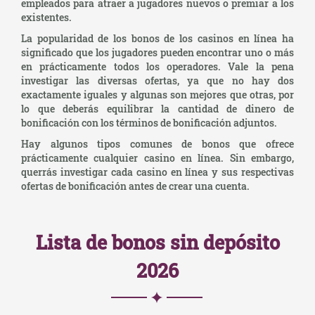
empleados para atraer a jugadores nuevos o premiar a los
existentes.
La popularidad de los bonos de los casinos en línea ha
significado que los jugadores pueden encontrar uno o más
en prácticamente todos los operadores. Vale la pena
investigar las diversas ofertas, ya que no hay dos
exactamente iguales y algunas son mejores que otras, por
lo que deberás equilibrar la cantidad de dinero de
bonificación con los términos de bonificación adjuntos.
Hay algunos tipos comunes de bonos que ofrece
prácticamente cualquier casino en línea. Sin embargo,
querrás investigar cada casino en línea y sus respectivas
ofertas de bonificación antes de crear una cuenta.
Lista de bonos sin depósito
2026