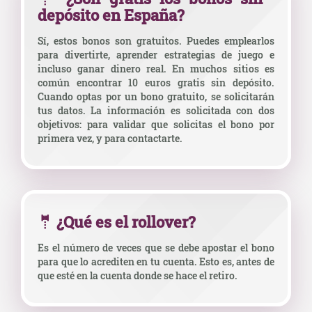
depósito en España?
Sí, estos bonos son gratuitos. Puedes emplearlos
para divertirte, aprender estrategias de juego e
incluso ganar dinero real. En muchos sitios es
común encontrar 10 euros gratis sin depósito.
Cuando optas por un bono gratuito, se solicitarán
tus datos. La información es solicitada con dos
objetivos: para validar que solicitas el bono por
primera vez, y para contactarte.
🤵 ¿Qué es el rollover?
Es el número de veces que se debe apostar el bono
para que lo acrediten en tu cuenta. Esto es, antes de
que esté en la cuenta donde se hace el retiro.