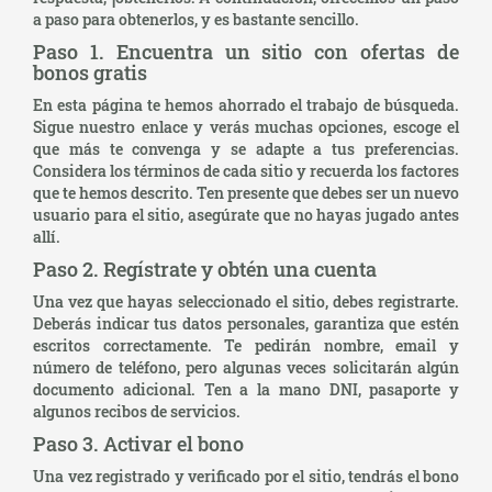
a paso para obtenerlos, y es bastante sencillo.
Paso 1. Encuentra un sitio con ofertas de
bonos gratis
En esta página te hemos ahorrado el trabajo de búsqueda.
Sigue nuestro enlace y verás muchas opciones, escoge el
que más te convenga y se adapte a tus preferencias.
Considera los términos de cada sitio y recuerda los factores
que te hemos descrito. Ten presente que debes ser un nuevo
usuario para el sitio, asegúrate que no hayas jugado antes
allí.
Paso 2. Regístrate y obtén una cuenta
Una vez que hayas seleccionado el sitio, debes registrarte.
Deberás indicar tus datos personales, garantiza que estén
escritos correctamente. Te pedirán nombre, email y
número de teléfono, pero algunas veces solicitarán algún
documento adicional. Ten a la mano DNI, pasaporte y
algunos recibos de servicios.
Paso 3. Activar el bono
Una vez registrado y verificado por el sitio, tendrás el bono