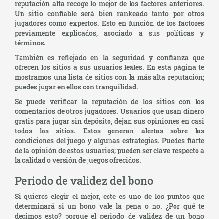
reputación alta recoge lo mejor de los factores anteriores.
Un sitio confiable será bien rankeado tanto por otros
jugadores como expertos. Esto en función de los factores
previamente explicados, asociado a sus políticas y
términos.
También es reflejado en la seguridad y confianza que
ofrecen los sitios a sus usuarios leales. En esta página te
mostramos una lista de sitios con la más alta reputación;
puedes jugar en ellos con tranquilidad.
Se puede verificar la reputación de los sitios con los
comentarios de otros jugadores. Usuarios que usan dinero
gratis para jugar sin depósito, dejan sus opiniones en casi
todos los sitios. Estos generan alertas sobre las
condiciones del juego y algunas estrategias. Puedes fiarte
de la opinión de estos usuarios; pueden ser clave respecto a
la calidad o versión de juegos ofrecidos.
Periodo de validez del bono
Si quieres elegir el mejor, este es uno de los puntos que
determinará si un bono vale la pena o no. ¿Por qué te
decimos esto? porque el periodo de validez de un bono