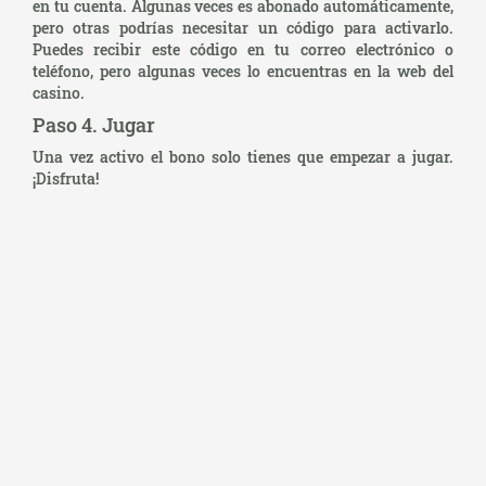
en tu cuenta. Algunas veces es abonado automáticamente,
pero otras podrías necesitar un código para activarlo.
Puedes recibir este código en tu correo electrónico o
teléfono, pero algunas veces lo encuentras en la web del
casino.
Paso 4. Jugar
Una vez activo el bono solo tienes que empezar a jugar.
¡Disfruta!