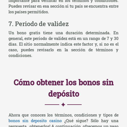
importante para verificar en los términos y condiciones.
Puedes revisar en esa sección si tu país se encuentra entre
los países permitidos.
7. Periodo de validez
Un bono gratis tiene una duración determinada. En
general, este periodo de validez está en un rango de 7 y 30
días. El sitio normalmente indica este factor y, si no es el
caso, puedes revisarlo en la sección de términos y
condiciones.
Cómo obtener los bonos sin
depósito
Ahora que conoces los términos, condiciones y tipos de
bonos sin deposito casino
¿Qué sigue? Sólo hay una
respuesta, ¡obtenerlos! A continuación, ofrecemos un paso