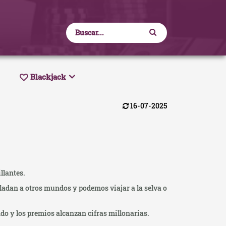
Blackjack
16-07-2025
llantes.
ladan a otros mundos y podemos viajar a la selva o
o y los premios alcanzan cifras millonarias.