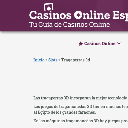
Casinos Online
Inicio
»
Slots
»
Tragaperras 3d
Las tragaperras 3D incorporan la mejor tecnología. 
Los juegos de tragamonedas 3D tienen muchas temát
al Egipto de los grandes faraones.
En las máquinas tragamonedas 3D hay juegos progr