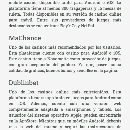
mobile casino, disponible tanto para Android o iOS. La
plataforma tiene al menos 300 tragaperras y 15 mesas de
ruleta. Todas disponibles en su versión de casino online
para móvil. Entre sus proveedores de juegos más
destacados se encuentran: Play’nGo y NetEnt.
MaChance
Uno de los casinos más recomendados por los usuarios.
Esta plataforma cuenta con casino para Android o iOS.
Este casino tiene a Novomatic como proveedor de juegos,
con gran aceptación del público. Ya que, posee buena
calidad de gráficos, buenos bonos y sencillez en la página.
Dublinbet
Uno de los casinos online más entretenidos. Esta
plataforma tiene su app tanto en juegos para Android como
en iOS. Además, cuenta con una versión web
completamente adaptada a smartphones y tablets. Los
usuarios del sistema operativo Apple, pueden encontrarla
en la AppStore. Mientras que, en móviles Android, deberás
ir a la web del mismo y seguir las instrucciones de