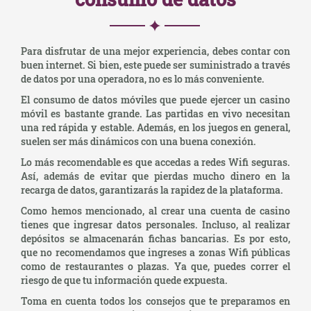
Para disfrutar de una mejor experiencia, debes contar con
buen internet. Si bien, este puede ser suministrado a través
de datos por una operadora, no es lo más conveniente.
El consumo de datos móviles que puede ejercer un casino
móvil es bastante grande. Las partidas en vivo necesitan
una red rápida y estable. Además, en los juegos en general,
suelen ser más dinámicos con una buena conexión.
Lo más recomendable es que accedas a redes Wifi seguras.
Así, además de evitar que pierdas mucho dinero en la
recarga de datos, garantizarás la rapidez de la plataforma.
Como hemos mencionado, al crear una cuenta de casino
tienes que ingresar datos personales. Incluso, al realizar
depósitos se almacenarán fichas bancarias. Es por esto,
que no recomendamos que ingreses a zonas Wifi públicas
como de restaurantes o plazas. Ya que, puedes correr el
riesgo de que tu información quede expuesta.
Toma en cuenta todos los consejos que te preparamos en