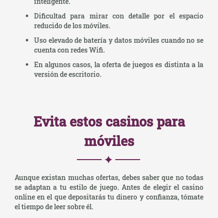
inteligente.
Dificultad para mirar con detalle por el espacio
reducido de los móviles.
Uso elevado de batería y datos móviles cuando no se
cuenta con redes Wifi.
En algunos casos, la oferta de juegos es distinta a la
versión de escritorio.
Evita estos casinos para
móviles
Aunque existan muchas ofertas, debes saber que no todas
se adaptan a tu estilo de juego. Antes de elegir el casino
online en el que depositarás tu dinero y confianza, tómate
el tiempo de leer sobre él.