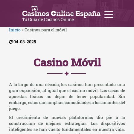
Inicio
»
Casinos para el móvil
04-03-2025
Casino Móvil
A lo largo de una década, los casinos han presentado una
gran expansión, al igual que el casino móvil. Las casas de
apuestas físicas no dejan de tener popularidad. Sin
embargo, estos dan amplias comodidades a los amantes del
juego.
El crecimiento de nuevas plataformas dio pie a la
construcción de mejores estrategias. Los dispositivos
inteligentes se han vuelto fundamentales en nuestra vida.