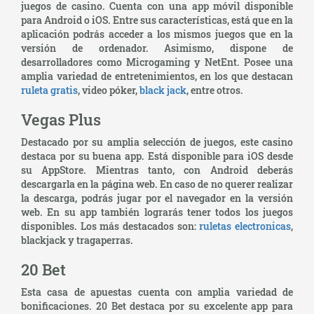
juegos de casino. Cuenta con una app móvil disponible
para Android o iOS. Entre sus características, está que en la
aplicación podrás acceder a los mismos juegos que en la
versión de ordenador. Asimismo, dispone de
desarrolladores como Microgaming y NetEnt. Posee una
amplia variedad de entretenimientos, en los que destacan
ruleta gratis
, video póker,
black jack
, entre otros.
Vegas Plus
Destacado por su amplia selección de juegos, este casino
destaca por su buena app. Está disponible para iOS desde
su AppStore. Mientras tanto, con Android deberás
descargarla en la página web. En caso de no querer realizar
la descarga, podrás jugar por el navegador en la versión
web. En su app también lograrás tener todos los juegos
disponibles. Los más destacados son:
ruletas electronicas
,
blackjack y tragaperras.
20 Bet
Esta casa de apuestas cuenta con amplia variedad de
bonificaciones. 20 Bet destaca por su excelente app para