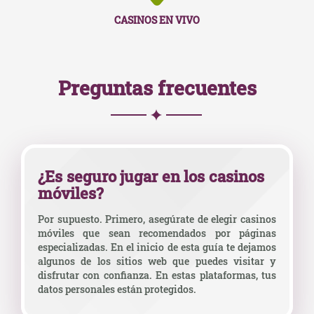
CASINOS EN VIVO
Preguntas frecuentes
¿Es seguro jugar en los casinos
móviles?
Por supuesto. Primero, asegúrate de elegir casinos
móviles que sean recomendados por páginas
especializadas. En el inicio de esta guía te dejamos
algunos de los sitios web que puedes visitar y
disfrutar con confianza. En estas plataformas, tus
datos personales están protegidos.