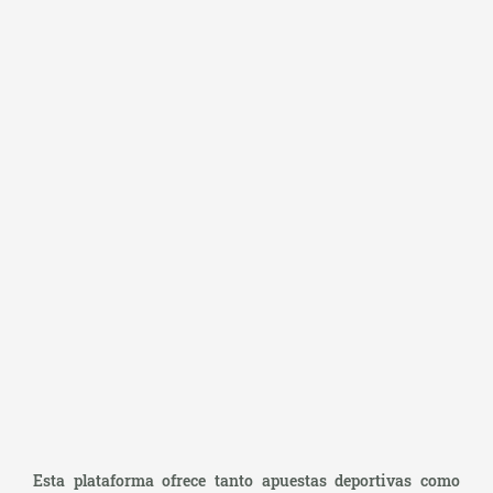
Esta plataforma ofrece tanto apuestas deportivas como