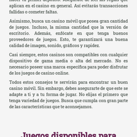
aplican en el casino en general. Así evitarás transacciones
fallidas o cometer faltas.
Asimismo, busca un casino móvil que posea gran cantidad
de juegos. Incluso, la misma cantidad que la versión de
escritorio. Además, enfócate en que tenga buenos
proveedores de juegos. Esto, te garantizará una buena
calidad de imagen, sonido, gráficos y rapidez.
Casi siempre, estos casinos son compatibles con cualquier
dispositivo de gama media o alta del mercado. No es
necesario poseer una marca específica para poder disfrutar
de los juegos de casino online.
Todos estos consejos te servirán para encontrar un buen
casino móvil. Sin embargo, debes asegurarte de que este se
adapte a ti y a tu forma de jugar. No elijas el primero que
tenga variedad de juegos. Busca que cumpla con gran parte
de las características que te aconsejamos.
Juegos disponibles para