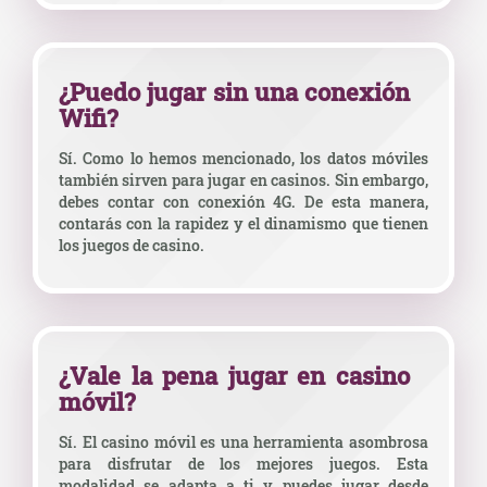
¿Puedo jugar sin una conexión
Wifi?
Sí. Como lo hemos mencionado, los datos móviles
también sirven para jugar en casinos. Sin embargo,
debes contar con conexión 4G. De esta manera,
contarás con la rapidez y el dinamismo que tienen
los juegos de casino.
¿Vale la pena jugar en casino
móvil?
Sí. El casino móvil es una herramienta asombrosa
para disfrutar de los mejores juegos. Esta
modalidad se adapta a ti y puedes jugar desde