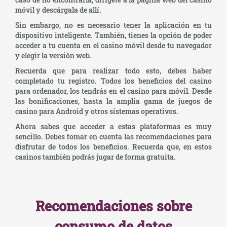
móvil y descárgala de allí.
Sin embargo, no es necesario tener la aplicación en tu
dispositivo inteligente. También, tienes la opción de poder
acceder a tu cuenta en el casino móvil desde tu navegador
y elegir la versión web.
Recuerda que para realizar todo esto, debes haber
completado tu registro. Todos los beneficios del casino
para ordenador, los tendrás en el casino para móvil. Desde
las bonificaciones, hasta la amplia gama de juegos de
casino para Android y otros sistemas operativos.
Ahora sabes que acceder a estas plataformas es muy
sencillo. Debes tomar en cuenta las recomendaciones para
disfrutar de todos los beneficios. Recuerda que, en estos
casinos también podrás jugar de forma gratuita.
Recomendaciones sobre
consumo de datos