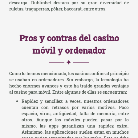
descarga. Dublinbet destaca por su gran diversidad de
ruletas, tragaperras, póker, baccarat, entre otros.
Pros y contras del casino
móvil y ordenador
Como lo hemos mencionado, los casinos online al principio
se usaban en ordenadores. Sin embargo, la tecnología ha
hecho enormes avances y esto ha traído grandes ventajas
al casino para móvil. Entre algunas de ellas se encuentran:
Rapidez y sencillez: a veces, nuestros ordenadores
cuentan con retrasos por varios motivos. Poco
espacio, virus, antigüedad, falta de memoria, entre
otros. Aunque los móviles pueden pasar por lo
mismo, las apps garantizan una rapidez extra.
Asimismo, las aplicaciones suelen estar, en muchos