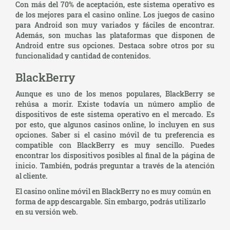
Con más del 70% de aceptación, este sistema operativo es
de los mejores para el casino online. Los juegos de casino
para Android son muy variados y fáciles de encontrar.
Además, son muchas las plataformas que disponen de
Android entre sus opciones. Destaca sobre otros por su
funcionalidad y cantidad de contenidos.
BlackBerry
Aunque es uno de los menos populares, BlackBerry se
rehúsa a morir. Existe todavía un número amplio de
dispositivos de este sistema operativo en el mercado. Es
por esto, que algunos casinos online, lo incluyen en sus
opciones. Saber si el casino móvil de tu preferencia es
compatible con BlackBerry es muy sencillo. Puedes
encontrar los dispositivos posibles al final de la página de
inicio. También, podrás preguntar a través de la atención
al cliente.
El casino online móvil en BlackBerry no es muy común en
forma de app descargable. Sin embargo, podrás utilizarlo
en su versión web.