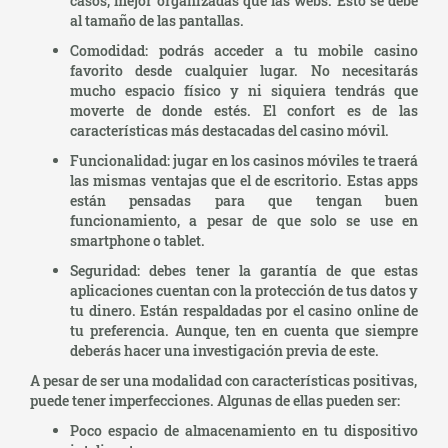
casos, mejor organizadas que las webs. Esto se debe
al tamaño de las pantallas.
Comodidad: podrás acceder a tu mobile casino
favorito desde cualquier lugar. No necesitarás
mucho espacio físico y ni siquiera tendrás que
moverte de donde estés. El confort es de las
características más destacadas del casino móvil.
Funcionalidad: jugar en los casinos móviles te traerá
las mismas ventajas que el de escritorio. Estas apps
están pensadas para que tengan buen
funcionamiento, a pesar de que solo se use en
smartphone o tablet.
Seguridad: debes tener la garantía de que estas
aplicaciones cuentan con la protección de tus datos y
tu dinero. Están respaldadas por el casino online de
tu preferencia. Aunque, ten en cuenta que siempre
deberás hacer una investigación previa de este.
A pesar de ser una modalidad con características positivas,
puede tener imperfecciones. Algunas de ellas pueden ser:
Poco espacio de almacenamiento en tu dispositivo