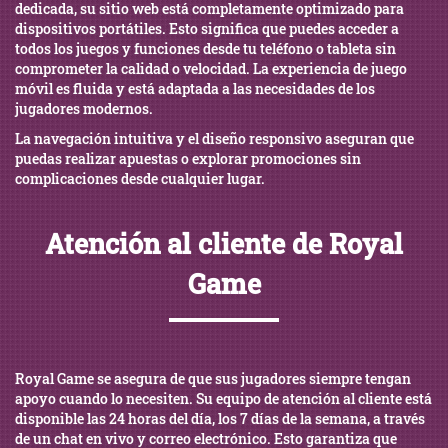
dedicada, su sitio web está completamente optimizado para
dispositivos portátiles. Esto significa que puedes acceder a
todos los juegos y funciones desde tu teléfono o tableta sin
comprometer la calidad o velocidad. La experiencia de juego
móvil es fluida y está adaptada a las necesidades de los
jugadores modernos.
La navegación intuitiva y el diseño responsivo aseguran que
puedas realizar apuestas o explorar promociones sin
complicaciones desde cualquier lugar.
Atención al cliente de Royal
Game
Royal Game se asegura de que sus jugadores siempre tengan
apoyo cuando lo necesiten. Su equipo de atención al cliente está
disponible las 24 horas del día, los 7 días de la semana, a través
de un chat en vivo y correo electrónico. Esto garantiza que