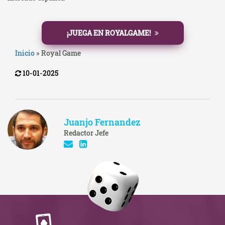
¡JUEGA EN ROYALGAME!
Inicio
»
Royal Game
10-01-2025
Juanjo Fernandez
Redactor Jefe