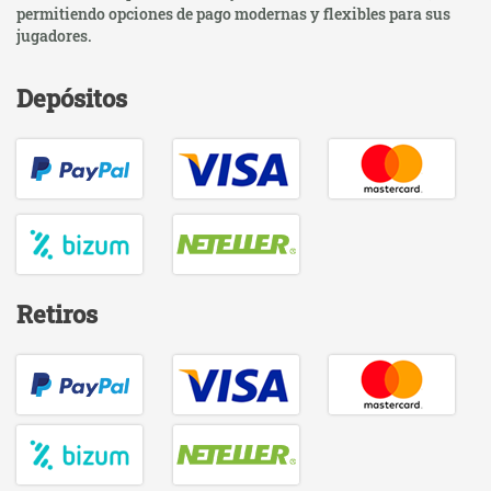
permitiendo opciones de pago modernas y flexibles para sus
jugadores.
Depósitos
Retiros