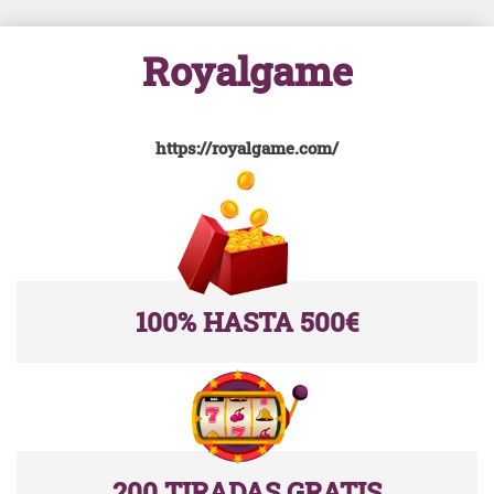
Royalgame
https://royalgame.com/
100% HASTA 500€
200 TIRADAS GRATIS