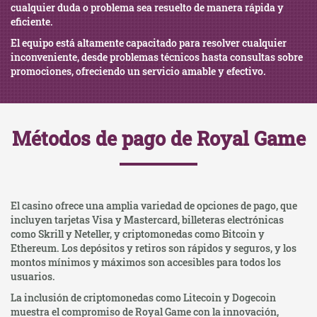
cualquier duda o problema sea resuelto de manera rápida y
eficiente.
El equipo está altamente capacitado para resolver cualquier
inconveniente, desde problemas técnicos hasta consultas sobre
promociones, ofreciendo un servicio amable y efectivo.
Métodos de pago de Royal Game
El casino ofrece una amplia variedad de opciones de pago, que
incluyen tarjetas Visa y Mastercard, billeteras electrónicas
como Skrill y Neteller, y criptomonedas como Bitcoin y
Ethereum. Los depósitos y retiros son rápidos y seguros, y los
montos mínimos y máximos son accesibles para todos los
usuarios.
La inclusión de criptomonedas como Litecoin y Dogecoin
muestra el compromiso de Royal Game con la innovación,