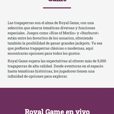
Las tragaperras son el alma de Royal Game, con una
selección que abarca temáticas diversas y funciones
especiales. Juegos como «Rise of Merlin» y «Starburst»
están entre los favoritos de los usuarios, ofreciendo
también la posibilidad de ganar grandes jackpots. Ya sea
que prefieras tragaperras clásicas o modernas, aquí
encontrarás opciones para todos los gustos.
Royal Game supera las expectativas al ofrecer más de 9,000
tragaperras de alta calidad. Desde aventuras en el espacio
hasta temáticas históricas, los jugadores tienen una
infinidad de opciones para explorar.
Royal Game en vivo