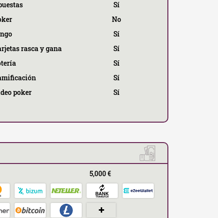
puestas
Sí
oker
No
ingo
Sí
rjetas rasca y gana
Sí
tería
Sí
amificación
Sí
ideo poker
Sí
5,000 €