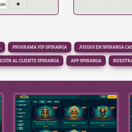
A
PROGRAMA VIP SPINANGA
JUEGOS EN SPINANGA CA
CIÓN AL CLIENTE SPINANGA
APP SPINANGA
NUESTRA