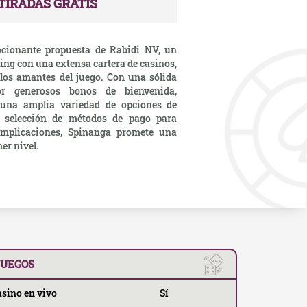
 TIRADAS GRATIS
ocionante propuesta de Rabidi NV, un
ng con una extensa cartera de casinos,
 los amantes del juego. Con una sólida
or generosos bonos de bienvenida,
, una amplia variedad de opciones de
 selección de métodos de pago para
complicaciones, Spinanga promete una
er nivel.
JUEGOS
asino en vivo
Sí