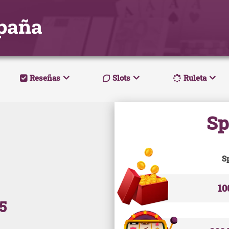
Reseñas
Slots
Ruleta
Sp
S
10
5