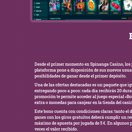
Desde el primer momento en Spinanga Casino, los ju
plataforma pone a disposición de sus nuevos usua
posibilidades de ganar desde el primer depósito.
Una de las ofertas destacadas es un paquete que ig
entregando poco a poco: cada día recibirás 20 dura
promoción te permite acceder al juego especial «B
extra o monedas para canjear en la tienda del casi
Este bono cuenta con condiciones claras: tanto el d
ganes con los giros gratuitos deberá cumplir un re
máximo de apuesta por jugada de 5 €. En algunos p
veces el valor recibido.