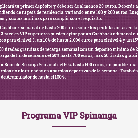
licará tu primer depósito y debe ser de al menos 20 euros. Deberás ap
diendo de tu país de residencia, variando entre 100 y 200 euros. Lueg
ías y cuotas mínimas para cumplir con el requisito.
Cashback semanal de hasta 200 euros sobre tus pérdidas netas en la 
s 3 niveles VIP superiores pueden optar por un Cashback adicional qu
s para el nivel 3, un 10% de hasta 2.000 euros para el nivel 4 y un 15%
 50 tiradas gratuitas de recarga semanal con un depósito mínimo de 2
rga de fin de semana del 50% hasta 700 euros, más 50 tiradas gratui
 un Bono de Recarga Semanal del 50% hasta 500 euros, disponible un
puestas no afortunadas en apuestas deportivas de la semana. También
 de Acumulador de hasta el 100%.
Programa VIP Spinanga