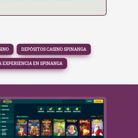
SINO
DEPÓSITOS CASINO SPINANGA
 EXPERIENCIA EN SPINANGA