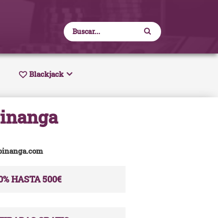
Blackjack
inanga
pinanga.com
0% HASTA 500€