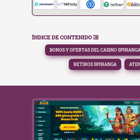
ÍNDICE DE CONTENIDO
BONOS Y OFERTAS DEL CASINO SPINANG
RETIROS SPINANGA
ATEN