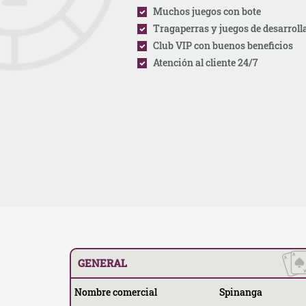
Muchos juegos con bote
Tragaperras y juegos de desarroll
Club VIP con buenos beneficios
Atención al cliente 24/7
GENERAL
Nombre comercial
Spinanga