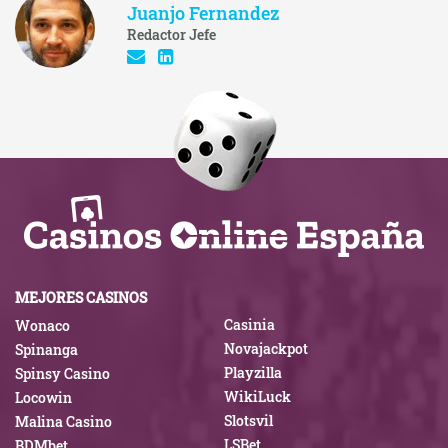
Juanjo Fernandez
Redactor Jefe
MEJORES CASINOS
Casinia
Wonaco
Novajackpot
Spinanga
Playzilla
Spinsy Casino
WikiLuck
Locowin
Slotsvil
Malina Casino
LSBet
BDMbet