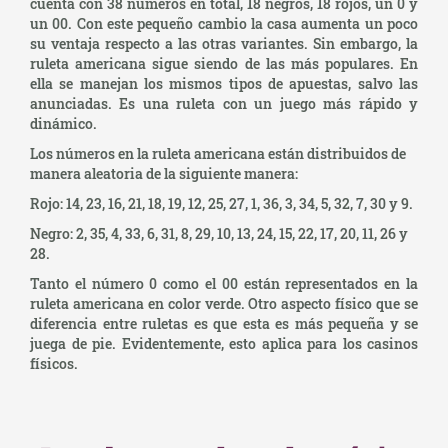
cuenta con 38 números en total, 18 negros, 18 rojos, un 0 y
un 00. Con este pequeño cambio la casa aumenta un poco
su ventaja respecto a las otras variantes. Sin embargo, la
ruleta americana sigue siendo de las más populares. En
ella se manejan los mismos tipos de apuestas, salvo las
anunciadas. Es una ruleta con un juego más rápido y
dinámico.
Los números en la ruleta americana están distribuidos de
manera aleatoria de la siguiente manera:
Rojo: 14, 23, 16, 21, 18, 19, 12, 25, 27, 1, 36, 3, 34, 5, 32, 7, 30 y 9.
Negro: 2, 35, 4, 33, 6, 31, 8, 29, 10, 13, 24, 15, 22, 17, 20, 11, 26 y
28.
Tanto el número 0 como el 00 están representados en la
ruleta americana en color verde. Otro aspecto físico que se
diferencia entre ruletas es que esta es más pequeña y se
juega de pie. Evidentemente, esto aplica para los casinos
físicos.