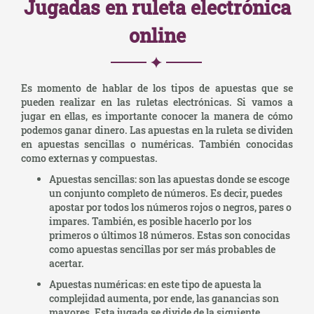
Jugadas en ruleta electrónica
online
Es momento de hablar de los tipos de apuestas que se
pueden realizar en las ruletas electrónicas. Si vamos a
jugar en ellas, es importante conocer la manera de cómo
podemos ganar dinero. Las apuestas en la ruleta se dividen
en apuestas sencillas o numéricas. También conocidas
como externas y compuestas.
Apuestas sencillas: son las apuestas donde se escoge
un conjunto completo de números. Es decir, puedes
apostar por todos los números rojos o negros, pares o
impares. También, es posible hacerlo por los
primeros o últimos 18 números. Estas son conocidas
como apuestas sencillas por ser más probables de
acertar.
Apuestas numéricas: en este tipo de apuesta la
complejidad aumenta, por ende, las ganancias son
mayores. Esta jugada se divide de la siguiente