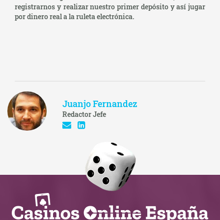
registrarnos y realizar nuestro primer depósito y así jugar
por dinero real a la ruleta electrónica.
Juanjo Fernandez
Redactor Jefe