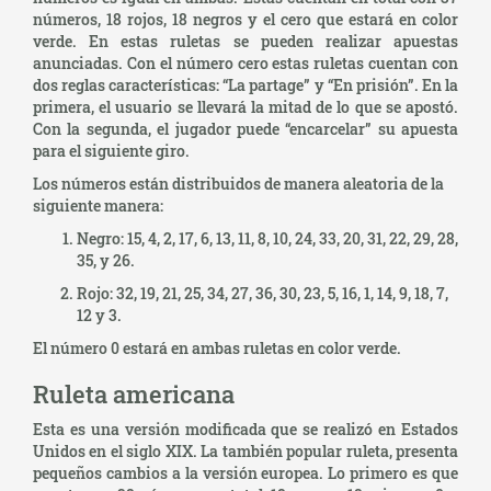
números, 18 rojos, 18 negros y el cero que estará en color
verde. En estas ruletas se pueden realizar apuestas
anunciadas. Con el número cero estas ruletas cuentan con
dos reglas características: “La partage” y “En prisión”. En la
primera, el usuario se llevará la mitad de lo que se apostó.
Con la segunda, el jugador puede “encarcelar” su apuesta
para el siguiente giro.
Los números están distribuidos de manera aleatoria de la
siguiente manera:
Negro: 15, 4, 2, 17, 6, 13, 11, 8, 10, 24, 33, 20, 31, 22, 29, 28,
35, y 26.
Rojo: 32, 19, 21, 25, 34, 27, 36, 30, 23, 5, 16, 1, 14, 9, 18, 7,
12 y 3.
El número 0 estará en ambas ruletas en color verde.
Ruleta americana
Esta es una versión modificada que se realizó en Estados
Unidos en el siglo XIX. La también popular ruleta, presenta
pequeños cambios a la versión europea. Lo primero es que