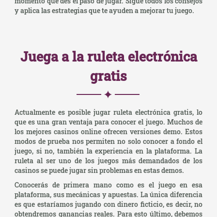
momento que des el paso de jugar. Sigue todos los consejos
y aplica las estrategias que te ayuden a mejorar tu juego.
Juega a la ruleta electrónica
gratis
Actualmente es posible jugar ruleta electrónica gratis, lo
que es una gran ventaja para conocer el juego. Muchos de
los mejores casinos online ofrecen versiones demo. Estos
modos de prueba nos permiten no solo conocer a fondo el
juego, si no, también la experiencia en la plataforma. La
ruleta al ser uno de los juegos más demandados de los
casinos se puede jugar sin problemas en estas demos.
Conocerás de primera mano como es el juego en esa
plataforma, sus mecánicas y apuestas. La única diferencia
es que estaríamos jugando con dinero ficticio, es decir, no
obtendremos ganancias reales. Para esto último, debemos