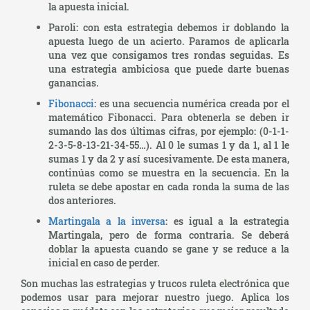
la apuesta inicial.
Paroli: con esta estrategia debemos ir doblando la
apuesta luego de un acierto. Paramos de aplicarla
una vez que consigamos tres rondas seguidas. Es
una estrategia ambiciosa que puede darte buenas
ganancias.
Fibonacci
: es una secuencia numérica creada por el
matemático Fibonacci. Para obtenerla se deben ir
sumando las dos últimas cifras, por ejemplo: (0-1-1-
2-3-5-8-13-21-34-55…). Al 0 le sumas 1 y da 1, al 1 le
sumas 1 y da 2 y así sucesivamente. De esta manera,
continúas como se muestra en la secuencia. En la
ruleta se debe apostar en cada ronda la suma de las
dos anteriores.
Martingala a la inversa
: es igual a la estrategia
Martingala, pero de forma contraria. Se deberá
doblar la apuesta cuando se gane y se reduce a la
inicial en caso de perder.
Son muchas las estrategias y trucos ruleta electrónica que
podemos usar para mejorar nuestro juego. Aplica los