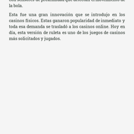
la bola.
Esta fue una gran innovación que se introdujo en los
casinos físicos. Estas ganaron popularidad de inmediato y
toda esa demanda se trasladó a los casinos online. Hoy en
día, esta versión de ruleta es uno de los juegos de casinos
más solicitados y jugados.