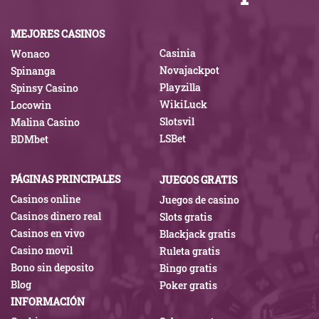
MEJORES CASINOS
Casinia
Wonaco
Novajackpot
Spinanga
Playzilla
Spinsy Casino
WikiLuck
Locowin
Slotsvil
Malina Casino
LSBet
BDMbet
PÁGINAS PRINCIPALES
JUEGOS GRATIS
Casinos online
Juegos de casino
Casinos dinero real
Slots gratis
Casinos en vivo
Blackjack gratis
Casino movil
Ruleta gratis
Bono sin deposito
Bingo gratis
Blog
Poker gratis
INFORMACIÓN