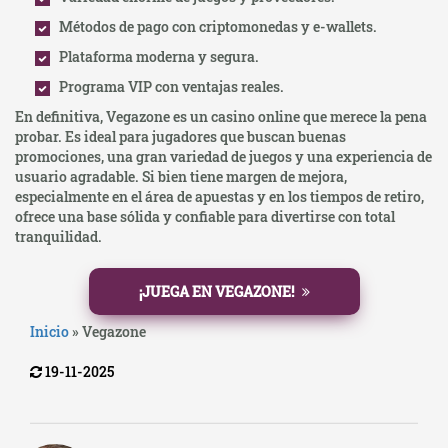
Métodos de pago con criptomonedas y e-wallets.
Plataforma moderna y segura.
Programa VIP con ventajas reales.
En definitiva, Vegazone es un casino online que merece la pena
probar. Es ideal para jugadores que buscan buenas
promociones, una gran variedad de juegos y una experiencia de
usuario agradable. Si bien tiene margen de mejora,
especialmente en el área de apuestas y en los tiempos de retiro,
ofrece una base sólida y confiable para divertirse con total
tranquilidad.
¡JUEGA EN VEGAZONE!
Inicio
»
Vegazone
19-11-2025