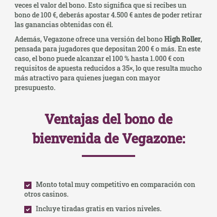
veces el valor del bono. Esto significa que si recibes un
bono de 100 €, deberás apostar 4.500 € antes de poder retirar
las ganancias obtenidas con él.
Además, Vegazone ofrece una versión del bono
High Roller
,
pensada para jugadores que depositan 200 € o más. En este
caso, el bono puede alcanzar el 100 % hasta 1.000 € con
requisitos de apuesta reducidos a 35×, lo que resulta mucho
más atractivo para quienes juegan con mayor
presupuesto.
Ventajas del bono de
bienvenida de Vegazone:
Monto total muy competitivo en comparación con
otros casinos.
Incluye tiradas gratis en varios niveles.