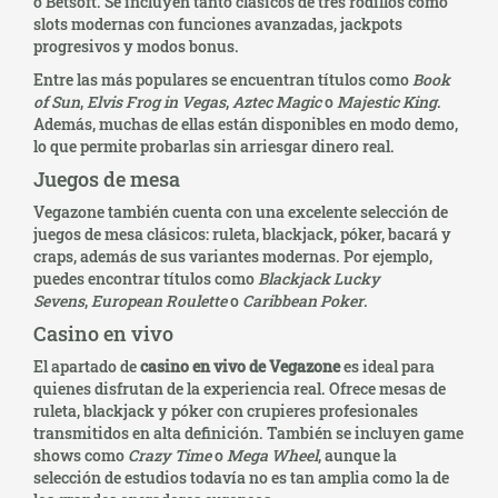
o Betsoft. Se incluyen tanto clásicos de tres rodillos como
slots modernas con funciones avanzadas, jackpots
progresivos y modos bonus.
Entre las más populares se encuentran títulos como
Book
of Sun
,
Elvis Frog in Vegas
,
Aztec Magic
o
Majestic King
.
Además, muchas de ellas están disponibles en modo demo,
lo que permite probarlas sin arriesgar dinero real.
Juegos de mesa
Vegazone también cuenta con una excelente selección de
juegos de mesa clásicos: ruleta, blackjack, póker, bacará y
craps, además de sus variantes modernas. Por ejemplo,
puedes encontrar títulos como
Blackjack Lucky
Sevens
,
European Roulette
o
Caribbean Poker
.
Casino en vivo
El apartado de
casino en vivo de Vegazone
es ideal para
quienes disfrutan de la experiencia real. Ofrece mesas de
ruleta, blackjack y póker con crupieres profesionales
transmitidos en alta definición. También se incluyen game
shows como
Crazy Time
o
Mega Wheel
, aunque la
selección de estudios todavía no es tan amplia como la de