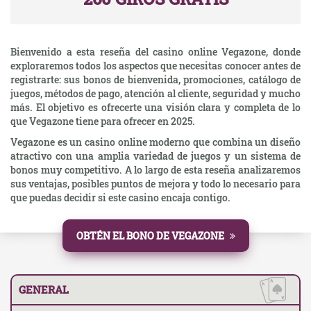
Bienvenido a esta reseña del casino online Vegazone, donde
exploraremos todos los aspectos que necesitas conocer antes de
registrarte: sus bonos de bienvenida, promociones, catálogo de
juegos, métodos de pago, atención al cliente, seguridad y mucho
más. El objetivo es ofrecerte una visión clara y completa de lo
que Vegazone tiene para ofrecer en 2025.
Vegazone es un casino online moderno que combina un diseño
atractivo con una amplia variedad de juegos y un sistema de
bonos muy competitivo. A lo largo de esta reseña analizaremos
sus ventajas, posibles puntos de mejora y todo lo necesario para
que puedas decidir si este casino encaja contigo.
OBTÉN EL BONO DE VEGAZONE
GENERAL