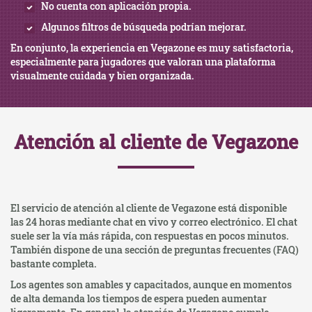
No cuenta con aplicación propia.
Algunos filtros de búsqueda podrían mejorar.
En conjunto, la experiencia en Vegazone es muy satisfactoria,
especialmente para jugadores que valoran una plataforma
visualmente cuidada y bien organizada.
Atención al cliente de Vegazone
El servicio de atención al cliente de Vegazone está disponible
las 24 horas mediante chat en vivo y correo electrónico. El chat
suele ser la vía más rápida, con respuestas en pocos minutos.
También dispone de una sección de preguntas frecuentes (FAQ)
bastante completa.
Los agentes son amables y capacitados, aunque en momentos
de alta demanda los tiempos de espera pueden aumentar