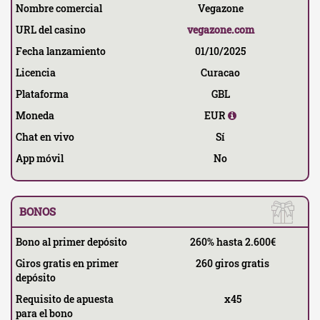
Nombre comercial
Vegazone
URL del casino
vegazone.com
Fecha lanzamiento
01/10/2025
Licencia
Curacao
Plataforma
GBL
Moneda
EUR
Chat en vivo
Sí
App móvil
No
BONOS
Bono al primer depósito
260% hasta 2.600€
Giros gratis en primer
260 giros gratis
depósito
Requisito de apuesta
x45
para el bono