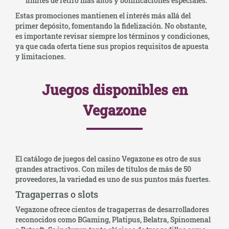
límites de retiro más altos y bonificaciones especiales.
Estas promociones mantienen el interés más allá del
primer depósito, fomentando la fidelización. No obstante,
es importante revisar siempre los términos y condiciones,
ya que cada oferta tiene sus propios requisitos de apuesta
y limitaciones.
Juegos disponibles en
Vegazone
El catálogo de juegos del casino Vegazone es otro de sus
grandes atractivos. Con miles de títulos de más de 50
proveedores, la variedad es uno de sus puntos más fuertes.
Tragaperras o slots
Vegazone ofrece cientos de tragaperras de desarrolladores
reconocidos como BGaming, Platipus, Belatra, Spinomenal