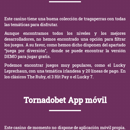
Este casino tiene una buena colección de tragaperras con todas
las temáticas para disfrutar.
Aunque encontramos todos los niveles y los mejores
desarrolladores, no hemos encontrado una opción para filtrar
los juegos. A su favor, como hemos dicho disponen del apartado
“juega por diversión”, donde se puede encontrar la versión
DEMO para jugar gratis.
Podemos encontrar juegos muy populares, como el Lucky
Leprechaun, con una temática irlandesa y 20 líneas de pago. En
los clásicos The Ruby, el 3 Hit Pay o el Lucky 7.
Tornadobet App móvil
Este casino de momento no dispone de aplicación móvil propia.