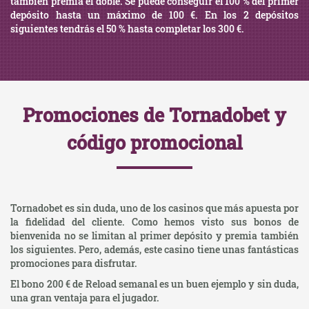
también premia el doble. Se puede conseguir el 100 % del primer
depósito hasta un máximo de 100 €. En los 2 depósitos
siguientes tendrás el 50 % hasta completar los 300 €.
Promociones de Tornadobet y
código promocional
Tornadobet es sin duda, uno de los casinos que más apuesta por
la fidelidad del cliente. Como hemos visto sus bonos de
bienvenida no se limitan al primer depósito y premia también
los siguientes. Pero, además, este casino tiene unas fantásticas
promociones para disfrutar.
El bono 200 € de Reload semanal es un buen ejemplo y sin duda,
una gran ventaja para el jugador.