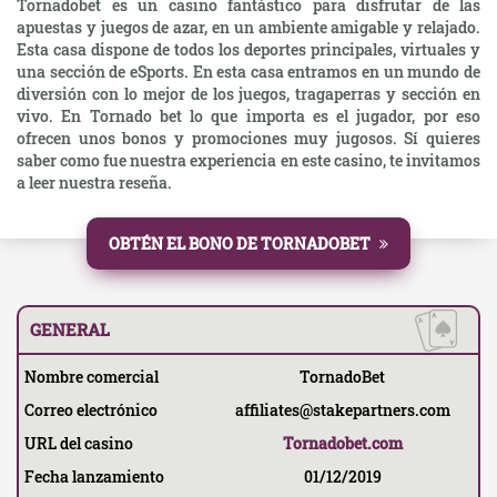
Tornadobet es un casino fantástico para disfrutar de las
apuestas y juegos de azar, en un ambiente amigable y relajado.
Esta casa dispone de todos los deportes principales, virtuales y
una sección de eSports. En esta casa entramos en un mundo de
diversión con lo mejor de los juegos, tragaperras y sección en
vivo. En Tornado bet lo que importa es el jugador, por eso
ofrecen unos bonos y promociones muy jugosos. Sí quieres
saber como fue nuestra experiencia en este casino, te invitamos
a leer nuestra reseña.
OBTÉN EL BONO DE TORNADOBET
GENERAL
Nombre comercial
TornadoBet
Correo electrónico
affiliates@stakepartners.com
URL del casino
Tornadobet.com
Fecha lanzamiento
01/12/2019