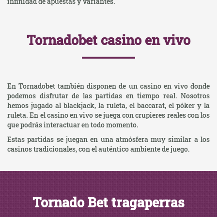
infinidad de apuestas y variantes.
Tornadobet casino en vivo
En Tornadobet también disponen de un casino en vivo donde
podemos disfrutar de las partidas en tiempo real. Nosotros
hemos jugado al blackjack, la ruleta, el baccarat, el póker y la
ruleta. En el casino en vivo se juega con crupieres reales con los
que podrás interactuar en todo momento.
Estas partidas se juegan en una atmósfera muy similar a los
casinos tradicionales, con el auténtico ambiente de juego.
Tornado Bet tragaperras