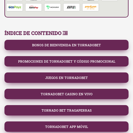
ÍNDICE DE CONTENIDO
BONOS DE BIENVENIDA EN TORNADOBET
PROMOCIONES DE TORNADOBET Y CÓDIGO PROMOCIONAL
JUEGOS EN TORNADOBET
TORNADOBET CASINO EN VIVO
TORNADO BET TRAGAPERRAS
TORNADOBET APP MÓVIL