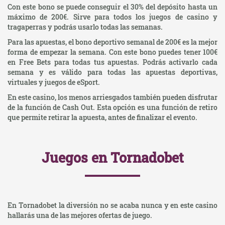
Con este bono se puede conseguir el 30% del depósito hasta un
máximo de 200€. Sirve para todos los juegos de casino y
tragaperras y podrás usarlo todas las semanas.
Para las apuestas, el bono deportivo semanal de 200€ es la mejor
forma de empezar la semana. Con este bono puedes tener 100€
en Free Bets para todas tus apuestas. Podrás activarlo cada
semana y es válido para todas las apuestas deportivas,
virtuales y juegos de eSport.
En este casino, los menos arriesgados también pueden disfrutar
de la función de Cash Out. Esta opción es una función de retiro
que permite retirar la apuesta, antes de finalizar el evento.
Juegos en Tornadobet
En Tornadobet la diversión no se acaba nunca y en este casino
hallarás una de las mejores ofertas de juego.