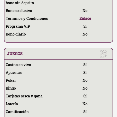
bono sin depsito
Bono exclusivo
No
Términos y Condiciones
Enlace
Programa VIP
Sí
Bono diario
No
JUEGOS
Casino en vivo
Sí
Apuestas
Sí
Poker
No
Bingo
No
Tarjetas rasca y gana
Sí
Lotería
No
Gamificación
Sí