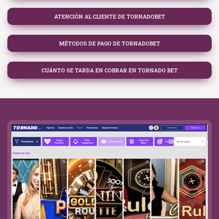
ATENCIÓN AL CLIENTE DE TORNADOBET
MÉTODOS DE PAGO DE TORNADOBET
CUÁNTO SE TARDA EN COBRAR EN TORNADO BET