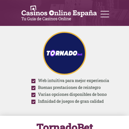
Web intuitiva para mejor experiencia
Buenas prestaciones de reintegro
Varias opciones disponibles de bono
Infinidad de juegos de gran calidad
TornadoBet