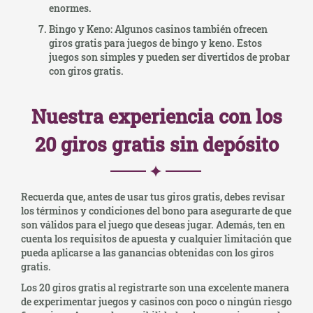
enormes.
Bingo y Keno: Algunos casinos también ofrecen
giros gratis para juegos de bingo y keno. Estos
juegos son simples y pueden ser divertidos de probar
con giros gratis.
Nuestra experiencia con los
20 giros gratis sin depósito
Recuerda que, antes de usar tus giros gratis, debes revisar
los términos y condiciones del bono para asegurarte de que
son válidos para el juego que deseas jugar. Además, ten en
cuenta los requisitos de apuesta y cualquier limitación que
pueda aplicarse a las ganancias obtenidas con los giros
gratis.
Los 20 giros gratis al registrarte son una excelente manera
de experimentar juegos y casinos con poco o ningún riesgo