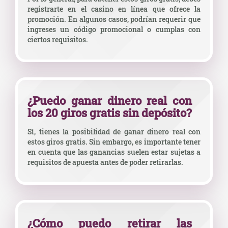
registrarte en el casino en línea que ofrece la
promoción. En algunos casos, podrían requerir que
ingreses un código promocional o cumplas con
ciertos requisitos.
¿Puedo ganar dinero real con
los 20 giros gratis sin depósito?
Sí, tienes la posibilidad de ganar dinero real con
estos giros gratis. Sin embargo, es importante tener
en cuenta que las ganancias suelen estar sujetas a
requisitos de apuesta antes de poder retirarlas.
¿Cómo puedo retirar las