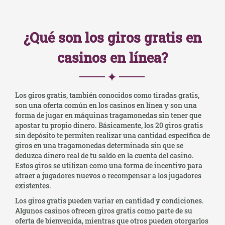
¿Qué son los giros gratis en
casinos en línea?
Los giros gratis, también conocidos como tiradas gratis,
son una oferta común en los casinos en línea y son una
forma de jugar en máquinas tragamonedas sin tener que
apostar tu propio dinero. Básicamente, los 20 giros gratis
sin depósito te permiten realizar una cantidad específica de
giros en una tragamonedas determinada sin que se
deduzca dinero real de tu saldo en la cuenta del casino.
Estos giros se utilizan como una forma de incentivo para
atraer a jugadores nuevos o recompensar a los jugadores
existentes.
Los giros gratis pueden variar en cantidad y condiciones.
Algunos casinos ofrecen giros gratis como parte de su
oferta de bienvenida, mientras que otros pueden otorgarlos