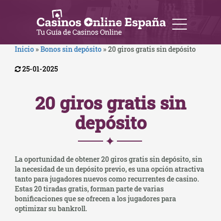
Inicio
»
Bonos sin depósito
»
20 giros gratis sin depósito
25-01-2025
20 giros gratis sin
depósito
La oportunidad de obtener 20 giros gratis sin depósito, sin
la necesidad de un depósito previo, es una opción atractiva
tanto para jugadores nuevos como recurrentes de casino.
Estas 20 tiradas gratis, forman parte de varias
bonificaciones que se ofrecen a los jugadores para
optimizar su bankroll.