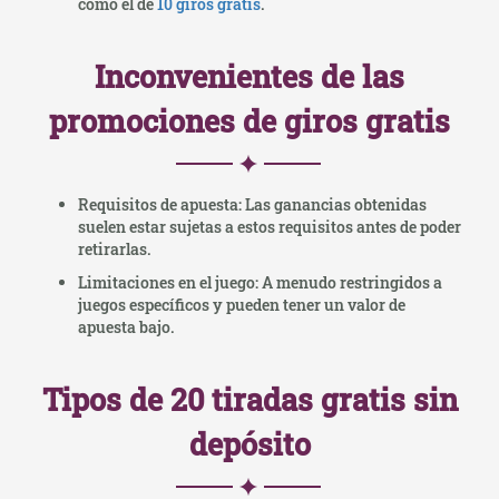
como el de
10 giros gratis
.
Inconvenientes de las
promociones de giros gratis
Requisitos de apuesta: Las ganancias obtenidas
suelen estar sujetas a estos requisitos antes de poder
retirarlas.
Limitaciones en el juego: A menudo restringidos a
juegos específicos y pueden tener un valor de
apuesta bajo.
Tipos de 20 tiradas gratis sin
depósito