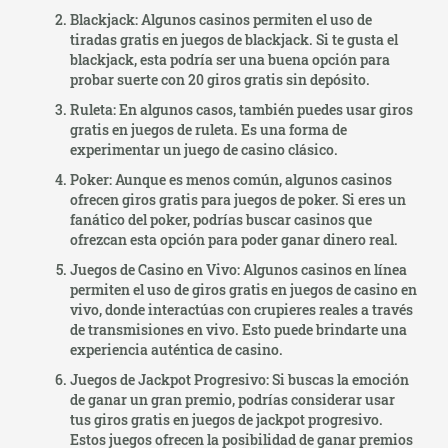
Blackjack: Algunos casinos permiten el uso de
tiradas gratis en juegos de blackjack. Si te gusta el
blackjack, esta podría ser una buena opción para
probar suerte con 20 giros gratis sin depósito.
Ruleta: En algunos casos, también puedes usar giros
gratis en juegos de ruleta. Es una forma de
experimentar un juego de casino clásico.
Poker: Aunque es menos común, algunos casinos
ofrecen giros gratis para juegos de poker. Si eres un
fanático del poker, podrías buscar casinos que
ofrezcan esta opción para poder ganar dinero real.
Juegos de Casino en Vivo: Algunos casinos en línea
permiten el uso de giros gratis en juegos de casino en
vivo, donde interactúas con crupieres reales a través
de transmisiones en vivo. Esto puede brindarte una
experiencia auténtica de casino.
Juegos de Jackpot Progresivo: Si buscas la emoción
de ganar un gran premio, podrías considerar usar
tus giros gratis en juegos de jackpot progresivo.
Estos juegos ofrecen la posibilidad de ganar premios