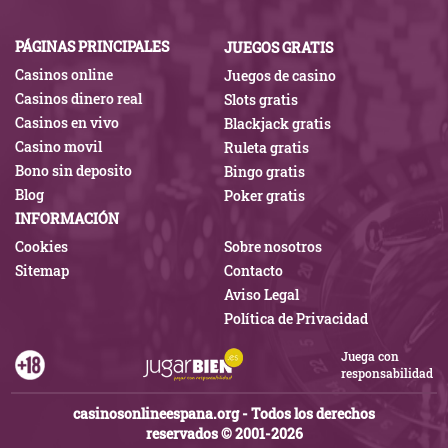
PÁGINAS PRINCIPALES
JUEGOS GRATIS
Casinos online
Juegos de casino
Casinos dinero real
Slots gratis
Casinos en vivo
Blackjack gratis
Casino movil
Ruleta gratis
Bono sin deposito
Bingo gratis
Blog
Poker gratis
INFORMACIÓN
Cookies
Sobre nosotros
Sitemap
Contacto
Aviso Legal
Política de Privacidad
Juega con
responsabilidad
casinosonlineespana.org - Todos los derechos
reservados © 2001-2026