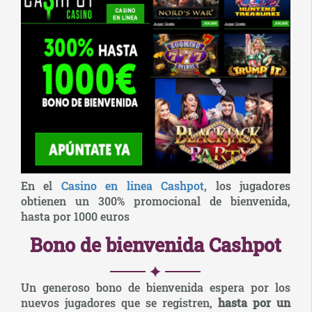
En el
Casino en linea Cashpot
, los jugadores
obtienen un 300% promocional de bienvenida,
hasta por 1000 euros
Bono de bienvenida Cashpot
Un generoso bono de bienvenida espera por los
nuevos jugadores que se registren,
hasta por un