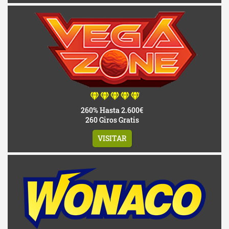
260% Hasta 2.600€
260 Giros Gratis
VISITAR