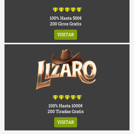
100% Hasta 500€
200 Giros Gratis
VISITAR
100% Hasta 1000€
200 Tiradas Gratis
VISITAR