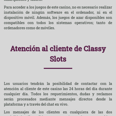
Para acceder a los juegos de este casino, no es necesario realizar
instalación de ningún software en el ordenador, ni en el
dispositivo móvil. Además, los juegos de azar disponibles son
compatibles con todos los sistemas operativos; tanto de
ordenadores como de móviles.
Atención al cliente de Classy
Slots
Los usuarios tendrán la posibilidad de contactar con la
atención al cliente de este casino las 24 horas del día durante
cualquier día. Todos los requerimientos, dudas y reclamos
serán procesados mediante mensajes directos desde la
plataforma y a través del chat en vivo.
Los mensajes de los clientes en cualquiera de las dos