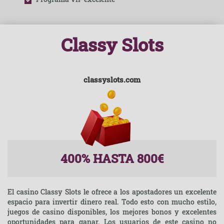
Classy Slots
classyslots.com
400% HASTA 800€
El casino Classy Slots le ofrece a los apostadores un excelente
espacio para invertir dinero real. Todo esto con mucho estilo,
juegos de casino disponibles, los mejores bonos y excelentes
oportunidades para ganar. Los usuarios de este casino no