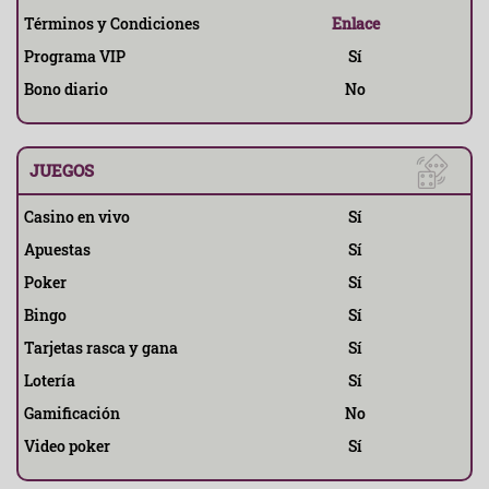
Términos y Condiciones
Enlace
Programa VIP
Sí
Bono diario
No
JUEGOS
Casino en vivo
Sí
Apuestas
Sí
Poker
Sí
Bingo
Sí
Tarjetas rasca y gana
Sí
Lotería
Sí
Gamificación
No
Video poker
Sí