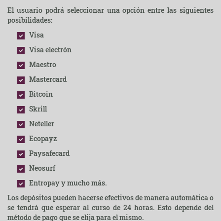
El usuario podrá seleccionar una opción entre las siguientes
posibilidades:
Visa
Visa electrón
Maestro
Mastercard
Bitcoin
Skrill
Neteller
Ecopayz
Paysafecard
Neosurf
Entropay y mucho más.
Los depósitos pueden hacerse efectivos de manera automática o
se tendrá que esperar al curso de 24 horas. Esto depende del
método de pago que se elija para el mismo.