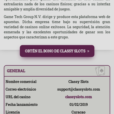
extrañarán nada de los casinos físicos; gracias a su interfaz
amigable y amplia diversidad de juegos.
Game Tech Group N.V. dirige y produce esta plataforma web de
apuestas. Dicha empresa tiene bajo su supervisión gran
variedad de casinos online exitosos. La seguridad, la atención
esmerada y las excelentes oportunidades de ganar son los
aspectos que caracterizan a este grupo.
OBTÉN EL BONO DE CLASSY SLOTS
GENERAL
Nombre comercial
Classy Slots
Correo electrónico
support@classyslots.com
URL del casino
classyslots.com
Fecha lanzamiento
01/02/2019
Licencia
Curacao