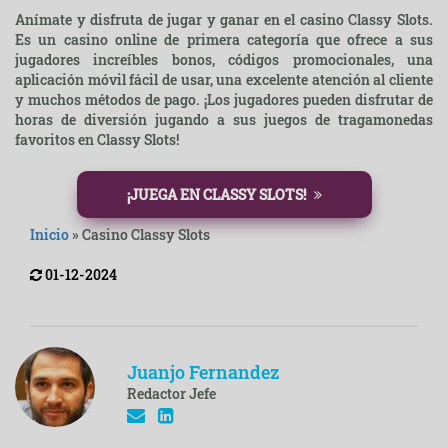
Anímate y disfruta de jugar y ganar en el casino Classy Slots.
Es un casino online de primera categoría que ofrece a sus
jugadores increíbles bonos, códigos promocionales, una
aplicación móvil fácil de usar, una excelente atención al cliente
y muchos métodos de pago. ¡Los jugadores pueden disfrutar de
horas de diversión jugando a sus juegos de tragamonedas
favoritos en Classy Slots!
¡JUEGA EN CLASSY SLOTS!
Inicio
»
Casino Classy Slots
01-12-2024
Juanjo Fernandez
Redactor Jefe