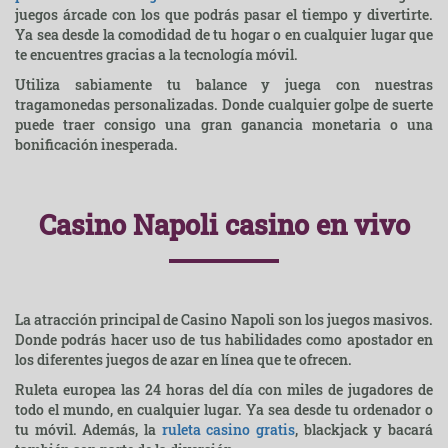
juegos árcade con los que podrás pasar el tiempo y divertirte.
Ya sea desde la comodidad de tu hogar o en cualquier lugar que
te encuentres gracias a la tecnología móvil.
Utiliza sabiamente tu balance y juega con nuestras
tragamonedas personalizadas. Donde cualquier golpe de suerte
puede traer consigo una gran ganancia monetaria o una
bonificación inesperada.
Casino Napoli casino en vivo
La atracción principal de Casino Napoli son los juegos masivos.
Donde podrás hacer uso de tus habilidades como apostador en
los diferentes juegos de azar en línea que te ofrecen.
Ruleta europea las 24 horas del día con miles de jugadores de
todo el mundo, en cualquier lugar. Ya sea desde tu ordenador o
tu móvil. Además, la
ruleta casino gratis
, blackjack y bacará