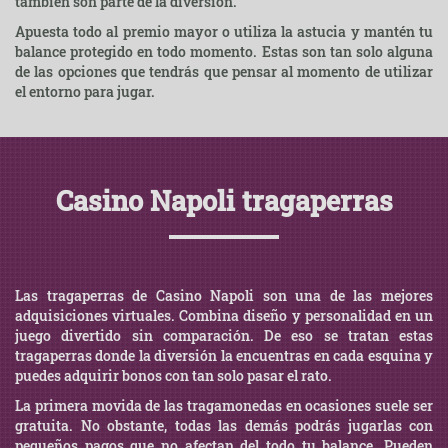
también son parte de la diversión.
Apuesta todo al premio mayor o utiliza la astucia y mantén tu
balance protegido en todo momento. Estas son tan solo alguna
de las opciones que tendrás que pensar al momento de utilizar
el entorno para jugar.
Casino Napoli tragaperras
Las tragaperras de Casino Napoli son una de las mejores
adquisiciones virtuales. Combina diseño y personalidad en un
juego divertido sin comparación. De eso se tratan estas
tragaperras donde la diversión la encuentras en cada esquina y
puedes adquirir bonos con tan solo pasar el rato.
La primera movida de las tragamonedas en ocasiones suele ser
gratuita. No obstante, todas las demás podrás jugarlas con
pequeños pagos que no afectan del todo tu balance. Pueden