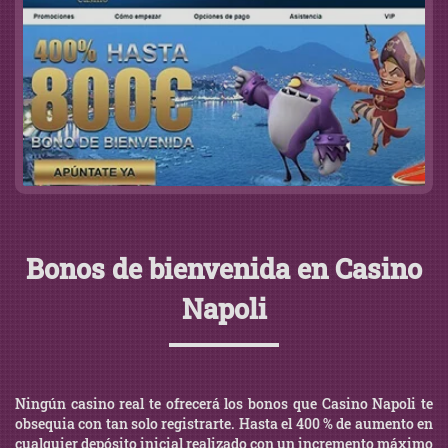
Bonos de bienvenida en Casino
Napoli
Ningún casino real te ofrecerá los bonos que Casino Napoli te
obsequia con tan solo registrarte. Hasta el 400 % de aumento en
cualquier depósito inicial realizado con un incremento máximo