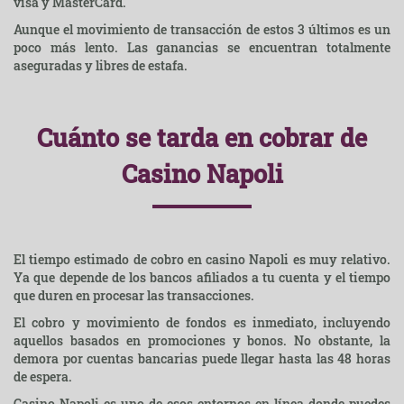
visa y MasterCard.
Aunque el movimiento de transacción de estos 3 últimos es un
poco más lento. Las ganancias se encuentran totalmente
aseguradas y libres de estafa.
Cuánto se tarda en cobrar de
Casino Napoli
El tiempo estimado de cobro en casino Napoli es muy relativo.
Ya que depende de los bancos afiliados a tu cuenta y el tiempo
que duren en procesar las transacciones.
El cobro y movimiento de fondos es inmediato, incluyendo
aquellos basados en promociones y bonos. No obstante, la
demora por cuentas bancarias puede llegar hasta las 48 horas
de espera.
Casino Napoli es uno de esos entornos en línea donde puedes