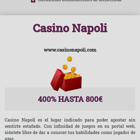
Casino Napoli
www.casinonapoli.com
400% HASTA 800€
Casino Napoli es el lugar indicado para poder apostar sin
sentirte estafado. Con infinidad de juegos en su portal web,
siéntete libre de dar a conocer tus habilidades como jugador de
azar.