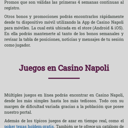
Promos que son válidas las primeras 4 semanas continuas al
registro.
Otros bonos y promociones podrás encontrarlos rápidamente
desde tu dispositivo móvil utilizando la App de Casino Napoli
para móviles. La cual está ubicada en el store (Android & iOS).
En ella podrás mantenerte al tanto de los bonos semanales y
revisar la tabla de posiciones, noticias y mensajes de tu sesión
como jugador.
Juegos en Casino Napoli
Múltiples juegos en línea podrás encontrar en Casino Napoli,
desde los más simples hasta los más tediosos. Todo con su
margen de dificultad variada gracias a la población que posee
nuestro portal.
Además de los típicos juegos de azar en tiempo real, como el
poker texas holdem gratis
. También se te ofrece un catálogo de