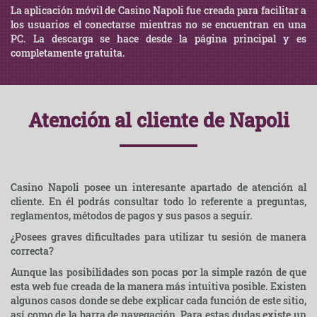
La aplicación móvil de Casino Napoli fue creada para facilitar a
los usuarios el conectarse mientras no se encuentran en una
PC. La descarga se hace desde la página principal y es
completamente gratuita.
Atención al cliente de Napoli
Casino Napoli posee un interesante apartado de atención al
cliente. En él podrás consultar todo lo referente a preguntas,
reglamentos, métodos de pagos y sus pasos a seguir.
¿Posees graves dificultades para utilizar tu sesión de manera
correcta?
Aunque las posibilidades son pocas por la simple razón de que
esta web fue creada de la manera más intuitiva posible. Existen
algunos casos donde se debe explicar cada función de este sitio,
así como de la barra de navegación. Para estas dudas existe un