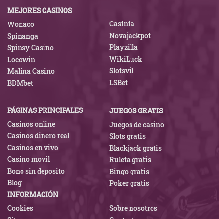
MEJORES CASINOS
Casinia
Wonaco
Novajackpot
Spinanga
Playzilla
Spinsy Casino
WikiLuck
Locowin
Slotsvil
Malina Casino
LSBet
BDMbet
PÁGINAS PRINCIPALES
JUEGOS GRATIS
Casinos online
Juegos de casino
Casinos dinero real
Slots gratis
Casinos en vivo
Blackjack gratis
Casino movil
Ruleta gratis
Bono sin deposito
Bingo gratis
Blog
Poker gratis
INFORMACIÓN
Cookies
Sobre nosotros