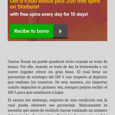
Casino Room no puede quedarse atrás cuando se trata de
bonos. Por ello, cuando se trata de dar la bienvenida a un
nuevo jugador ofrece un gran bono. El cual tiene un
porcentaje de reintegro del 100 % con respecto al depósito
que realizan los usuarios. De esta manera, sin importar
cuánto deposites la primera vez, siempre podrás recibir el
100 % para que comiences a jugar.
El casino sin embargo, requiere de una condición con la
cual pueda ofrecerte ese porcentaje. Básicamente se
necesita que antes de recibirlo hayas realizado un número