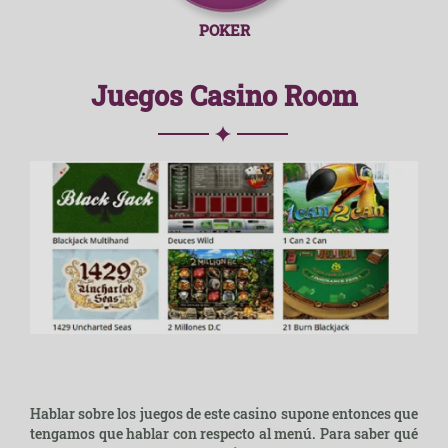
POKER
Juegos Casino Room
Hablar sobre los juegos de este casino supone entonces que
tengamos que hablar con respecto al menú. Para saber qué