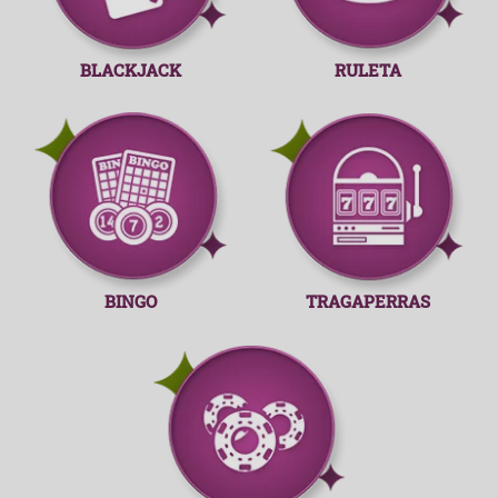
BLACKJACK
RULETA
BINGO
TRAGAPERRAS