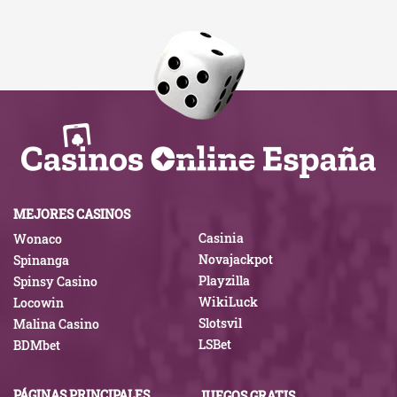
MEJORES CASINOS
Casinia
Wonaco
Novajackpot
Spinanga
Playzilla
Spinsy Casino
WikiLuck
Locowin
Slotsvil
Malina Casino
LSBet
BDMbet
PÁGINAS PRINCIPALES
JUEGOS GRATIS