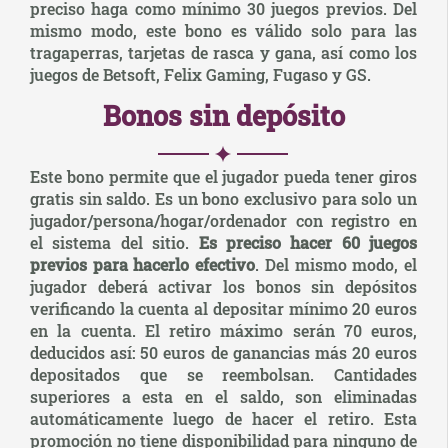
preciso haga como mínimo 30 juegos previos. Del
mismo modo, este bono es válido solo para las
tragaperras, tarjetas de rasca y gana, así como los
juegos de Betsoft, Felix Gaming, Fugaso y GS.
Bonos sin depósito
Este bono permite que el jugador pueda tener giros
gratis sin saldo. Es un bono exclusivo para solo un
jugador/persona/hogar/ordenador con registro en
el sistema del sitio.
Es preciso hacer 60 juegos
previos para hacerlo efectivo
. Del mismo modo, el
jugador deberá activar los bonos sin depósitos
verificando la cuenta al depositar mínimo 20 euros
en la cuenta. El retiro máximo serán 70 euros,
deducidos así: 50 euros de ganancias más 20 euros
depositados que se reembolsan. Cantidades
superiores a esta en el saldo, son eliminadas
automáticamente luego de hacer el retiro. Esta
promoción no tiene disponibilidad para ninguno de