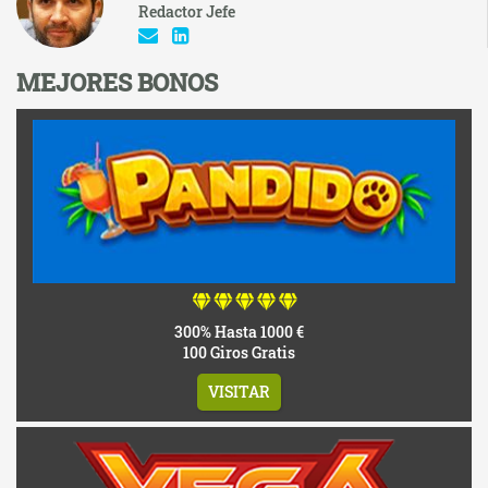
Redactor Jefe
MEJORES BONOS
300% Hasta 1000 €
100 Giros Gratis
VISITAR