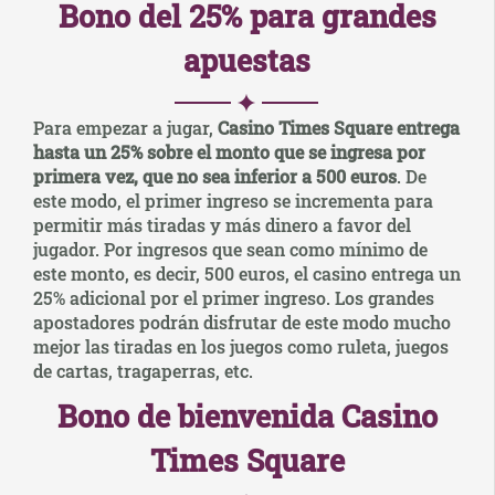
Bono del 25% para grandes
apuestas
Para empezar a jugar,
Casino Times Square entrega
hasta un 25% sobre el monto que se ingresa por
primera vez, que no sea inferior a 500 euros
. De
este modo, el primer ingreso se incrementa para
permitir más tiradas y más dinero a favor del
jugador. Por ingresos que sean como mínimo de
este monto, es decir, 500 euros, el casino entrega un
25% adicional por el primer ingreso. Los grandes
apostadores podrán disfrutar de este modo mucho
mejor las tiradas en los juegos como ruleta, juegos
de cartas, tragaperras, etc.
Bono de bienvenida Casino
Times Square