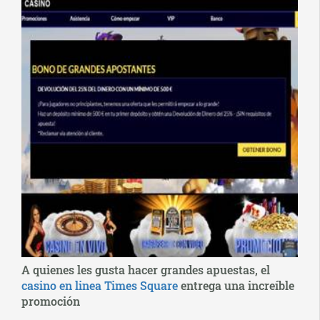
A quienes les gusta hacer grandes apuestas, el
casino en linea Times Square
entrega una increíble
promoción