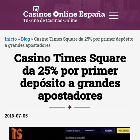
Inicio
»
Blog
»
Casino Times Square da 25% por primer depósito
a grandes apostadores
Casino Times Square
da 25% por primer
depósito a grandes
apostadores
2018-07-05