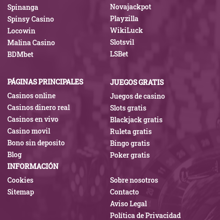
Novajackpot
Spinanga
Playzilla
Spinsy Casino
WikiLuck
Locowin
Slotsvil
Malina Casino
LSBet
BDMbet
PÁGINAS PRINCIPALES
JUEGOS GRATIS
Casinos online
Juegos de casino
Casinos dinero real
Slots gratis
Casinos en vivo
Blackjack gratis
Casino movil
Ruleta gratis
Bono sin deposito
Bingo gratis
Blog
Poker gratis
INFORMACIÓN
Cookies
Sobre nosotros
Sitemap
Contacto
Aviso Legal
Política de Privacidad