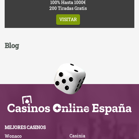
100% Hasta 1000€
200 Tiradas Gratis
VISITAR
Blog
MEJORES CASINOS
Casinia
Wonaco