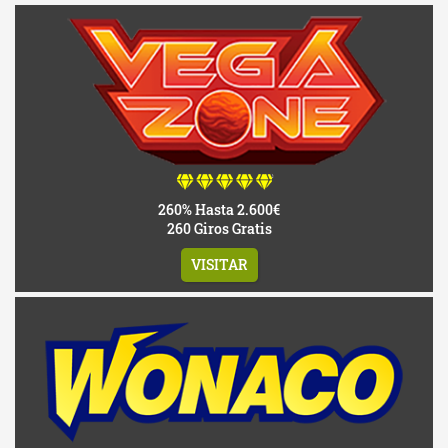
260% Hasta 2.600€
260 Giros Gratis
VISITAR