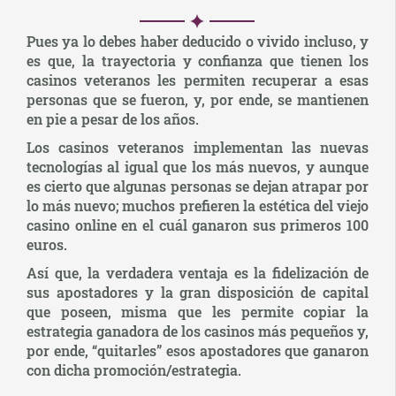
Pues ya lo debes haber deducido o vivido incluso, y
es que, la trayectoria y confianza que tienen los
casinos veteranos les permiten recuperar a esas
personas que se fueron, y, por ende, se mantienen
en pie a pesar de los años.
Los casinos veteranos implementan las nuevas
tecnologías al igual que los más nuevos, y aunque
es cierto que algunas personas se dejan atrapar por
lo más nuevo; muchos prefieren la estética del viejo
casino online en el cuál ganaron sus primeros 100
euros.
Así que, la verdadera ventaja es la fidelización de
sus apostadores y la gran disposición de capital
que poseen, misma que les permite copiar la
estrategia ganadora de los casinos más pequeños y,
por ende, “quitarles” esos apostadores que ganaron
con dicha promoción/estrategia.