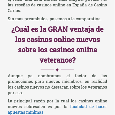
las reseñas de casinos online en España de Casino
Carlos.
Sin más preámbulos, pasemos a la comparativa.
¿Cuál es la GRAN ventaja de
los casinos online nuevos
sobre los casinos online
veteranos?
Aunque ya nombramos el factor de las
promociones para nuevos miembros, en realidad
los casinos nuevos no destacan sobre los veteranos
por eso.
La principal razón por la cual los casinos online
nuevos sobresalen es por la
facilidad de hacer
apuestas mínimas
.