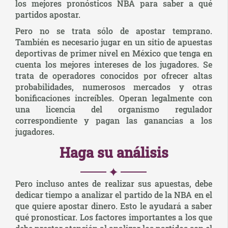
los mejores pronósticos NBA para saber a qué
partidos apostar.
Pero no se trata sólo de apostar temprano.
También es necesario jugar en un sitio de apuestas
deportivas de primer nivel en México que tenga en
cuenta los mejores intereses de los jugadores. Se
trata de operadores conocidos por ofrecer altas
probabilidades, numerosos mercados y otras
bonificaciones increíbles. Operan legalmente con
una licencia del organismo regulador
correspondiente y pagan las ganancias a los
jugadores.
Haga su análisis
Pero incluso antes de realizar sus apuestas, debe
dedicar tiempo a analizar el partido de la NBA en el
que quiere apostar dinero. Esto le ayudará a saber
qué pronosticar. Los factores importantes a los que