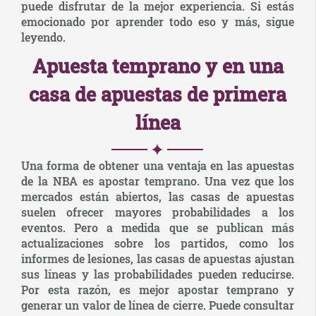
puede disfrutar de la mejor experiencia. Si estás
emocionado por aprender todo eso y más, sigue
leyendo.
Apuesta temprano y en una
casa de apuestas de primera
línea
Una forma de obtener una ventaja en las apuestas
de la NBA es apostar temprano. Una vez que los
mercados están abiertos, las casas de apuestas
suelen ofrecer mayores probabilidades a los
eventos. Pero a medida que se publican más
actualizaciones sobre los partidos, como los
informes de lesiones, las casas de apuestas ajustan
sus líneas y las probabilidades pueden reducirse.
Por esta razón, es mejor apostar temprano y
generar un valor de línea de cierre. Puede consultar