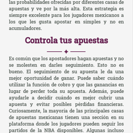
las probabilidades ofrecidas por diferentes casas de
apuestas y ve por la más alta. Esta estrategia es
siempre excelente para los jugadores mexicanos a
los que les gusta apostar en simples y no en
acumuladores.
Controla tus apuestas
Es común que los apostadores hagan apuestas y no
se molesten en darles seguimiento. Esto no es
bueno. El seguimiento de su apuesta le da una
mejor oportunidad de ganar. Puede saber cuándo
utilizar la función de cobro y que las ganancias en
lugar de perder toda su apuesta. Además, puede
ayudarle a decidir cuándo es mejor cubrir una
apuesta y evitar posibles pérdidas financieras.
Curiosamente, la mayoría de las principales casas
de apuestas mexicanas tienen una sección en su
plataforma donde los jugadores pueden seguir los
partidos de la NBA disponibles. Algunas incluso