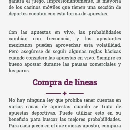
ganará el juego. Impresionantemente, la mayoría
de los casinos móviles que tienen una sección de
deportes cuentan con esta forma de apuestas.
Con las apuestas en vivo, las probabilidades
cambian con frecuencia, y los apostantes
mexicanos pueden aprovechar esta volatilidad.
Pero asegúrese de seguir algunas reglas básicas
cuando considere las apuestas en vivo. Siempre es
bueno apostar durante las pausas comerciales y
los paros.
Compra de líneas
No hay ninguna ley que prohíba tener cuentas en
varias casas de apuestas cuando se trata de
apuestas deportivas. Puede utilizar esto en su
beneficio para buscar las mejores probabilidades.
Para cada juego en el que quieras apostar, compara