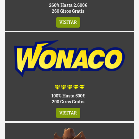
260% Hasta 2.600€
260 Giros Gratis
VISITAR
100% Hasta 500€
200 Giros Gratis
VISITAR