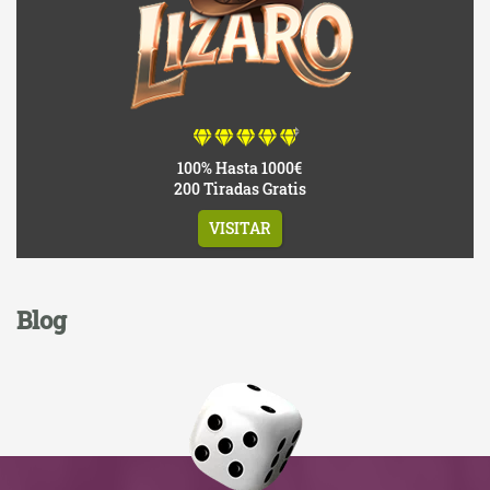
100% Hasta 1000€
200 Tiradas Gratis
VISITAR
Blog