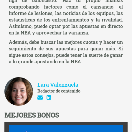
liga de baloncesto. Haz tu propio análisis
comprobando factores como el cansancio, el
informe de lesiones, las noticias de los equipos, las
estadísticas de los enfrentamientos y la rivalidad.
Asimismo, puede optar por las apuestas en directo
en la NBA y aprovechar la varianza.
Además, debe buscar las mejores cuotas y hacer un
seguimiento de sus apuestas para ganar más. Si
sigue estos consejos, puede tener la suerte de ganar
a lo grande apostando en la NBA.
Lara Valenzuela
Redactor de contenido
MEJORES BONOS