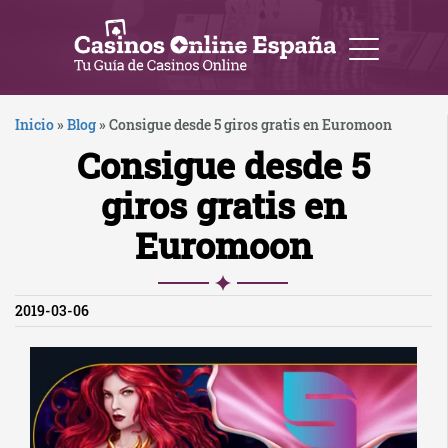
Inicio
»
Blog
»
Consigue desde 5 giros gratis en Euromoon
Consigue desde 5
giros gratis en
Euromoon
2019-03-06