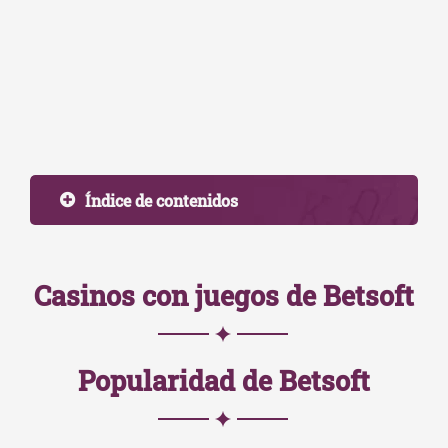
Índice de contenidos
Casinos con juegos de Betsoft
Popularidad de Betsoft