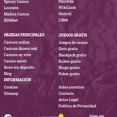
Playzilla
Spinsy Casino
WikiLuck
Locowin
Slotsvil
Malina Casino
LSBet
BDMbet
PÁGINAS PRINCIPALES
JUEGOS GRATIS
Casinos online
Juegos de casino
Casinos dinero real
Slots gratis
Casinos en vivo
Blackjack gratis
Casino movil
Ruleta gratis
Bono sin deposito
Bingo gratis
Blog
Poker gratis
INFORMACIÓN
Cookies
Sobre nosotros
Sitemap
Contacto
Aviso Legal
Política de Privacidad
Juega con