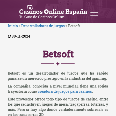
Inicio
»
Desarrolladores de juegos
»
Betsoft
30-11-2024
Betsoft
Betsoft es un desarrollador de juegos que ha sabido
ganarse un merecido prestigio en la industria del igaming.
La compañía, conocida a nivel mundial, tiene una sólida
trayectoria como
creadora de juegos para casinos
.
Este proveedor ofrece todo tipo de juegos de casino, entre
los que se incluyen juegos de mesa, tragaperras, loterías, y
más. Pero si hay algo donde verdaderamente sobresale es
en las tragaperras 3D.