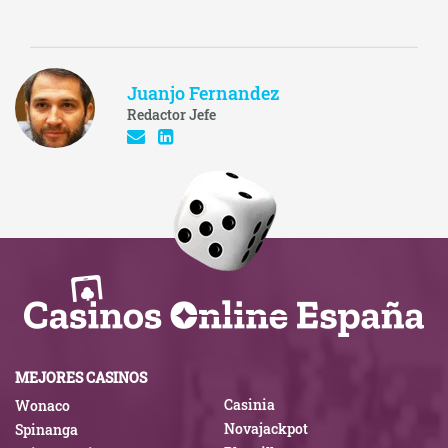
Juanjo Fernandez
Redactor Jefe
MEJORES CASINOS
Casinia
Wonaco
Novajackpot
Spinanga