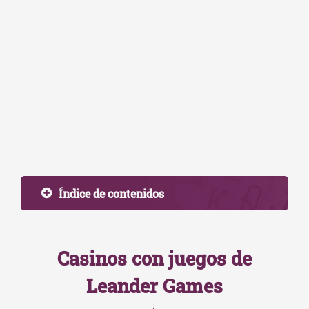
Índice de contenidos
Casinos con juegos de
Leander Games