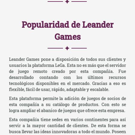
Popularidad de Leander
Games
Leander Games pone a disposición de todos sus clientes y
usuarios la plataforma LeGa. Esta no es más que el servidor
de juego remoto creado por esta compañía. Fue
desarrollado contando con los últimos recursos
tecnológicos disponibles en el mercado. Gracias a eso es
flexible, fácil de usar, rápido, adaptable y escalable.
Esta plataforma permite la adición de juegos de socios de
esta compañía a su catálogo de productos. Con esto se
logra ampliar el abanico de juegos que ofrece esta empresa.
Esta compañía tiene sedes en varios continentes para así
servir a la mayor cantidad de clientes. De esta forma se
busca llevar las ideas innovadoras a todo el mundo. Poseen