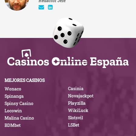
Redactor Jefe
MEJORES CASINOS
Casinia
Wonaco
Novajackpot
Spinanga
Playzilla
Spinsy Casino
WikiLuck
Locowin
Slotsvil
Malina Casino
LSBet
BDMbet