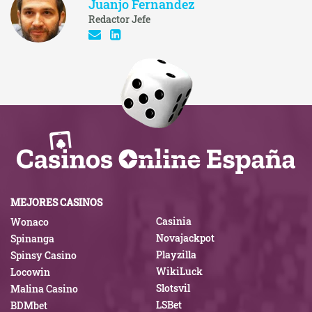
Juanjo Fernandez
Redactor Jefe
MEJORES CASINOS
Casinia
Wonaco
Novajackpot
Spinanga
Playzilla
Spinsy Casino
WikiLuck
Locowin
Slotsvil
Malina Casino
LSBet
BDMbet