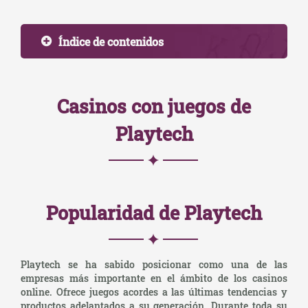
Índice de contenidos
Casinos con juegos de
Playtech
Popularidad de Playtech
Playtech se ha sabido posicionar como una de las
empresas más importante en el ámbito de los casinos
online. Ofrece juegos acordes a las últimas tendencias y
productos adelantados a su generación. Durante toda su