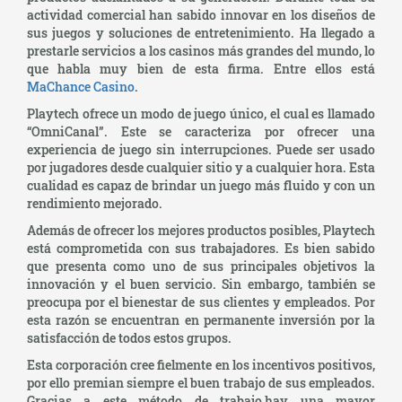
actividad comercial han sabido innovar en los diseños de
sus juegos y soluciones de entretenimiento. Ha llegado a
prestarle servicios a los casinos más grandes del mundo, lo
que habla muy bien de esta firma. Entre ellos está
MaChance Casino
.
Playtech ofrece un modo de juego único, el cual es llamado
“OmniCanal”. Este se caracteriza por ofrecer una
experiencia de juego sin interrupciones. Puede ser usado
por jugadores desde cualquier sitio y a cualquier hora. Esta
cualidad es capaz de brindar un juego más fluido y con un
rendimiento mejorado.
Además de ofrecer los mejores productos posibles, Playtech
está comprometida con sus trabajadores. Es bien sabido
que presenta como uno de sus principales objetivos la
innovación y el buen servicio. Sin embargo, también se
preocupa por el bienestar de sus clientes y empleados. Por
esta razón se encuentran en permanente inversión por la
satisfacción de todos estos grupos.
Esta corporación cree fielmente en los incentivos positivos,
por ello premian siempre el buen trabajo de sus empleados.
Gracias a este método de trabajo,hay una mayor