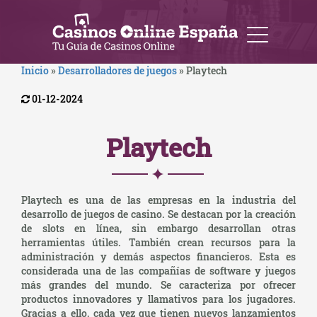
Inicio
»
Desarrolladores de juegos
»
Playtech
01-12-2024
Playtech
Playtech es una de las empresas en la industria del
desarrollo de juegos de casino. Se destacan por la creación
de slots en línea, sin embargo desarrollan otras
herramientas útiles. También crean recursos para la
administración y demás aspectos financieros. Esta es
considerada una de las compañías de software y juegos
más grandes del mundo. Se caracteriza por ofrecer
productos innovadores y llamativos para los jugadores.
Gracias a ello, cada vez que tienen nuevos lanzamientos