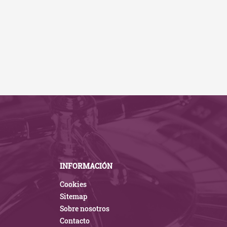
INFORMACIÓN
Cookies
Sitemap
Sobre nosotros
Contacto