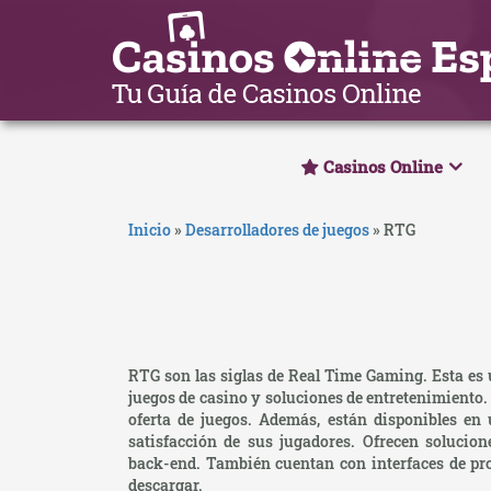
Casinos Online
Inicio
»
Desarrolladores de juegos
»
RTG
RTG son las siglas de Real Time Gaming. Esta es 
juegos de casino y soluciones de entretenimiento. 
oferta de juegos. Además, están disponibles en
satisfacción de sus jugadores. Ofrecen solucione
back-end. También cuentan con interfaces de pro
descargar.