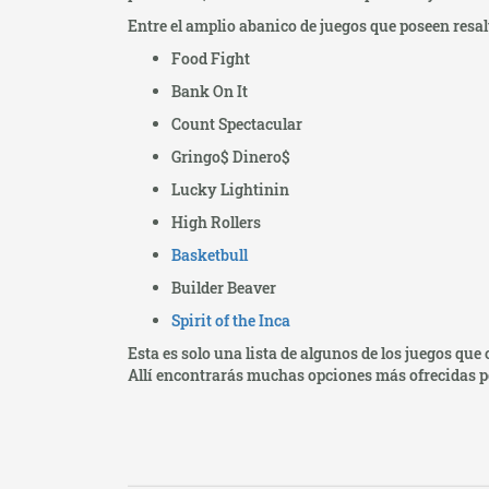
Entre el amplio abanico de juegos que poseen resal
Food Fight
Bank On It
Count Spectacular
Gringo$ Dinero$
Lucky Lightinin
High Rollers
Basketbull
Builder Beaver
Spirit of the Inca
Esta es solo una lista de algunos de los juegos qu
Allí encontrarás muchas opciones más ofrecidas 