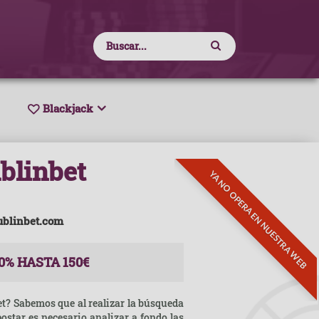
Blackjack
blinbet
YA NO OPERA EN NUESTRA WEB
ublinbet.com
0% HASTA 150€
t? Sabemos que al realizar la búsqueda
ostar es necesario analizar a fondo las