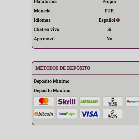
Plataforma
Propia
Moneda
EUR
Idiomas
Español
Chat en vivo
Sí
App móvil
No
MÉTODOS DE DEPÓSITO
Depósito Mínimo
Depósito Máximo