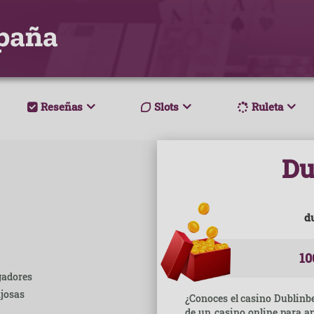
Reseñas
Slots
Ruleta
Du
d
10
gadores
ajosas
¿Conoces el casino Dublinbe
de un casino online para ap