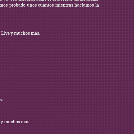
 hemos probado unos cuantos mientras hacíamos la
te Live y muchos más.
s.
vo y muchos más.