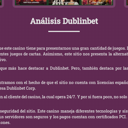
Análisis Dublinbet
ue este casino tiene para presentarnos una gran cantidad de juegos.
rentes juegos de cartas. Asimismo, este sitio nos presenta la altern
ivo.
 que más hace destacar a Dublinbet. Pero, también destaca por la
amos con el hecho de que el sitio no cuenta con licencias españo
esa Dublinbet Corp.
 al cliente del casino, la cual opera 24/7. Y por si fuera poco, no sol
eguridad del sitio. Este casino maneja diferentes tecnologías y sis
us servidores son seguros y los pagos cuentan con certificados PCI
iones.