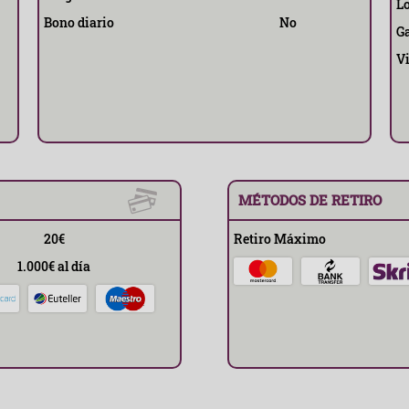
Lo
Bono diario
No
G
V
MÉTODOS DE RETIRO
20€
Retiro Máximo
1.000€ al día