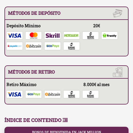
MÉTODOS DE DEPÓSITO
Depósito Mínimo
20€
MÉTODOS DE RETIRO
Retiro Máximo
8.000€ al mes
ÍNDICE DE CONTENIDO
BONOS DE BIENVENIDA EN JACK MILLION