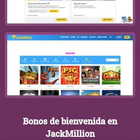
Bonos de bienvenida en
JackMillion