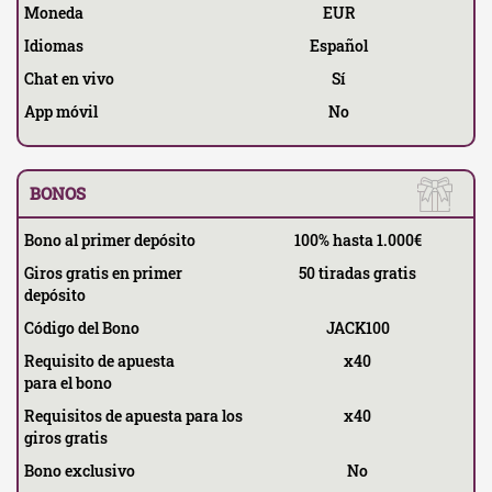
Moneda
EUR
Idiomas
Español
Chat en vivo
Sí
App móvil
No
BONOS
Bono al primer depósito
100% hasta 1.000€
Giros gratis en primer
50 tiradas gratis
depósito
Código del Bono
JACK100
Requisito de apuesta
x40
para el bono
Requisitos de apuesta para los
x40
giros gratis
Bono exclusivo
No