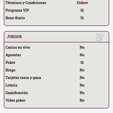
Términos y Condiciones
Enlace
Programa VIP
Sí
Bono diario
Sí
JUEGOS
Casino en vivo
No
Apuestas
No
Poker
Sí
Bingo
No
Tarjetas rasca y gana
No
Lotería
No
Gamificación
No
Video poker
No