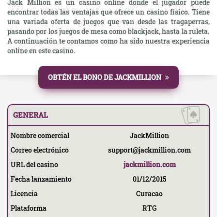
Jack Million es un casino online donde el jugador puede
encontrar todas las ventajas que ofrece un casino físico. Tiene
una variada oferta de juegos que van desde las tragaperras,
pasando por los juegos de mesa como blackjack, hasta la ruleta.
A continuación te contamos como ha sido nuestra experiencia
online en este casino.
OBTÉN EL BONO DE JACKMILLION
GENERAL
Nombre comercial
JackMillion
Correo electrónico
support@jackmillion.com
URL del casino
jackmillion.com
Fecha lanzamiento
01/12/2015
Licencia
Curacao
Plataforma
RTG