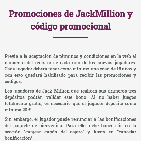
Promociones de JackMillion y
código promocional
Previa a la aceptación de términos y condiciones en la web al
momento del registro de cada uno de los nuevos jugadores.
Cada jugador deberá tener como mínimo una edad de 18 años y
con esto quedará habilitado para recibir las promociones y
códigos.
Los jugadores de Jack Million que realicen sus primeros tres
depósitos podrán validar este bono. Al no haber juegos
totalmente gratis, es necesario que el jugador deposite como
mínimo 20 €.
Sin embargo, el jugador puede renunciar a las bonificaciones
del paquete de bienvenida. Para ello, debe hacer clic en la
sección “canjear cupón del cajero” y luego en “cancelar
bonificación”.