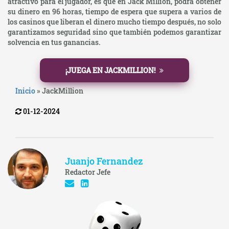
atractivo para el jugador, es que en Jack Million, podrá obtener
su dinero en 96 horas, tiempo de espera que supera a varios de
los casinos que liberan el dinero mucho tiempo después, no solo
garantizamos seguridad sino que también podemos garantizar
solvencia en tus ganancias.
¡JUEGA EN JACKMILLION!
Inicio
»
JackMillion
01-12-2024
Juanjo Fernandez
Redactor Jefe