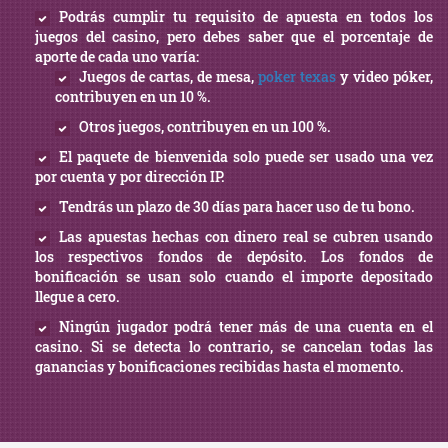
Podrás cumplir tu requisito de apuesta en todos los
juegos del casino, pero debes saber que el porcentaje de
aporte de cada uno varía:
Juegos de cartas, de mesa,
poker texas
y video póker,
contribuyen en un 10 %.
Otros juegos, contribuyen en un 100 %.
El paquete de bienvenida solo puede ser usado una vez
por cuenta y por dirección IP.
Tendrás un plazo de 30 días para hacer uso de tu bono.
Las apuestas hechas con dinero real se cubren usando
los respectivos fondos de depósito. Los fondos de
bonificación se usan solo cuando el importe depositado
llegue a cero.
Ningún jugador podrá tener más de una cuenta en el
casino. Si se detecta lo contrario, se cancelan todas las
ganancias y bonificaciones recibidas hasta el momento.