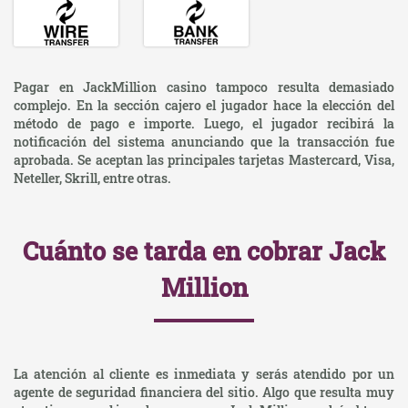
Pagar en JackMillion casino tampoco resulta demasiado
complejo. En la sección cajero el jugador hace la elección del
método de pago e importe. Luego, el jugador recibirá la
notificación del sistema anunciando que la transacción fue
aprobada. Se aceptan las principales tarjetas Mastercard, Visa,
Neteller, Skrill, entre otras.
Cuánto se tarda en cobrar Jack
Million
La atención al cliente es inmediata y serás atendido por un
agente de seguridad financiera del sitio. Algo que resulta muy