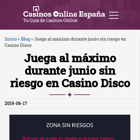
Inicio
»
Blog
»
Juega al máximo durante junio sin riesgo en
Casino Disco
Juega al máximo
durante junio sin
riesgo en Casino Disco
2019-06-17