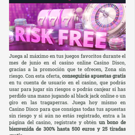
Juega al máximo en tus juegos favoritos durante el
mes de junio en el casino online Casino Disco,
gracias a la promoción que te ofrecen, Zona sin
riesgo. Con esta oferta,
conseguirás apuestas gratis
en tu cuenta de usuario en el casino, que podrás
usar para jugar sin riesgos o podrás canjear si has
perdido una mano jugando al black jack online o un
giro en las tragaperras. Juega hoy mismo en
Casino Disco para que consigas todas tus apuestas
sin riesgo y si aún no estás registrado, entra a la
página del casino, regístrate y obtén
un bono de
bienvenida de 300% hasta 500 euros y 25 tiradas