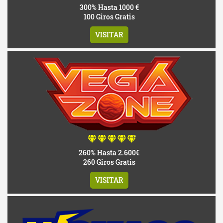
300% Hasta 1000 €
100 Giros Gratis
VISITAR
260% Hasta 2.600€
260 Giros Gratis
VISITAR