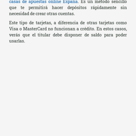
casas de apuestas online España
. Es un método sencillo
que te permitirá hacer depósitos rápidamente sin
necesidad de crear otras cuentas.
Este tipo de tarjetas, a diferencia de otras tarjetas como
Visa o MasterCard no funcionan a crédito. En estos casos,
verás que el titular debe disponer de saldo para poder
usarlas.