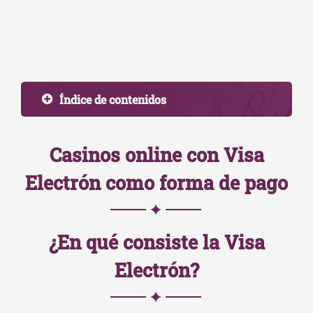
Índice de contenidos
Casinos online con Visa
Electrón como forma de pago
¿En qué consiste la Visa
Electrón?