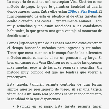
La mayoría de casinos online aceptan Visa Electrón como
método de pago, lo que te garantiza facilidad al usarla
donde quieras jugar. Entre ellos están
20Bet
y
PlayRegal
. El
funcionamiento de esta es idéntico al de otras tarjetas de
débito o crédito. Los costes – generalmente anuales – son
muy reducidos y no están asociados a las comisiones
habituales, lo que genera una gran ventaja al momento de
decidir usarla.
Somos jugadores y una de las cosas más molestas es perder
el tiempo buscando métodos para ingresos y retiradas.
Tener que crear cuentas o ir comprobando los diferentes
métodos acaba cansando al ser un proceso muy largo. Si
bien un casino con Visa Electrón no es una de las opciones
más rápidas, pero sí de las más seguras y sencillas. Un
método muy cómodo del que no tendrás que volver a
preocuparte.
Esta tarjeta, también permite controlar de una forma
simple nuestro presupuesto de juego. Al ser una tarjeta
vinculada a un saldo real podemos saber en todo momento
la cantidad de la que disponemos.
Rapidez en el pago. Esta tarjeta permite hacer