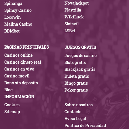
Novajackpot
Spinanga
Playzilla
Spinsy Casino
WikiLuck
Locowin
Slotsvil
Malina Casino
LSBet
BDMbet
PÁGINAS PRINCIPALES
JUEGOS GRATIS
Casinos online
Juegos de casino
Casinos dinero real
Slots gratis
Casinos en vivo
Blackjack gratis
Casino movil
Ruleta gratis
Bono sin deposito
Bingo gratis
Blog
Poker gratis
INFORMACIÓN
Cookies
Sobre nosotros
Sitemap
Contacto
Aviso Legal
Política de Privacidad