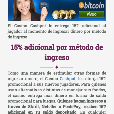
El Casino Cashpot le entrega 15% adicional al
jugador al momento de ingresar dinero por método
de ingreso
15% adicional por método de
ingreso
Como una manera de estimular otras formas de
ingresar dinero, el Casino
Cashpot
, les otorga 15%
promocional a sus nuevos jugadores. Para quienes
usan alternativas distintas de manejar sus fondos,
el casino entrega más dinero en forma de saldo
promocional para juegos.
Quienes hagan ingresos a
través de Skrill, Neteller o PostePay, reciben 15%
adicional en su saldo depositado
. En cualquier