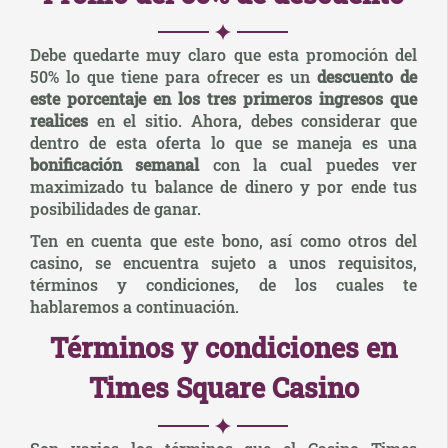
Debe quedarte muy claro que esta promoción del
50% lo que tiene para ofrecer es un
descuento de
este porcentaje en los tres primeros ingresos que
realices
en el sitio. Ahora, debes considerar que
dentro de esta oferta lo que se maneja es una
bonificación semanal
con la cual puedes ver
maximizado tu balance de dinero y por ende tus
posibilidades de ganar.
Ten en cuenta que este bono, así como otros del
casino, se encuentra sujeto a unos requisitos,
términos y condiciones, de los cuales te
hablaremos a continuación.
Términos y condiciones en
Times Square Casino