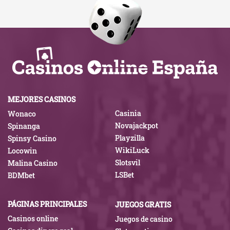
MEJORES CASINOS
Casinia
Wonaco
Novajackpot
Spinanga
Playzilla
Spinsy Casino
WikiLuck
Locowin
Slotsvil
Malina Casino
LSBet
BDMbet
PÁGINAS PRINCIPALES
JUEGOS GRATIS
Casinos online
Juegos de casino