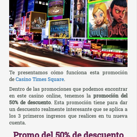
Te presentamos cómo funciona esta promoción
de
Casino Times Square
.
Dentro de las promociones que podemos encontrar
en este casino online, tenemos la
promoción del
50% de descuento
. Esta promoción tiene para dar
un descuento realmente interesante que se aplica a
los 3 primeros ingresos que realices en tu nueva
cuenta.
Promo del 50% de descuento