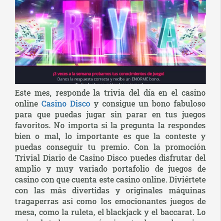
Este mes, responde la trivia del día en el casino
online
Casino Disco
y consigue un bono fabuloso
para que puedas jugar sin parar en tus juegos
favoritos. No importa si la pregunta la respondes
bien o mal, lo importante es que la conteste y
puedas conseguir tu premio. Con la promoción
Trivial Diario de Casino Disco puedes disfrutar del
amplio y muy variado portafolio de juegos de
casino con que cuenta este casino online. Diviértete
con las más divertidas y originales máquinas
tragaperras así como los emocionantes juegos de
mesa, como la ruleta, el blackjack y el baccarat. Lo