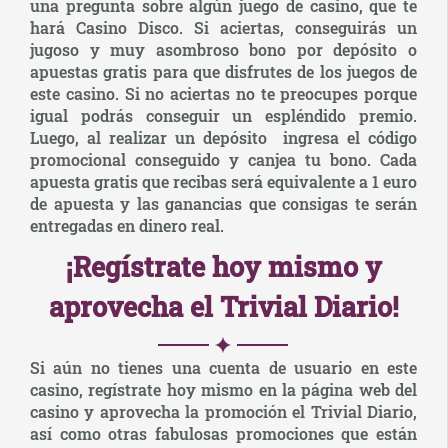
una pregunta sobre algún juego de casino, que te
hará Casino Disco. Si aciertas, conseguirás un
jugoso y muy asombroso bono por depósito o
apuestas gratis para que disfrutes de los juegos de
este casino. Si no aciertas no te preocupes porque
igual podrás conseguir un espléndido premio.
Luego, al realizar un depósito ingresa el código
promocional conseguido y canjea tu bono. Cada
apuesta gratis que recibas será equivalente a 1 euro
de apuesta y las ganancias que consigas te serán
entregadas en dinero real.
¡Regístrate hoy mismo y
aprovecha el Trivial Diario!
Si aún no tienes una cuenta de usuario en este
casino, regístrate hoy mismo en la página web del
casino y aprovecha la promoción el Trivial Diario,
así como otras fabulosas promociones que están