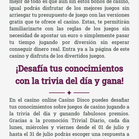
mejor de todo es que aún sin estos bonos de casino,
igual podrás disfrutar de los mejores juegos sin
arriesgar tu presupuesto de juego con las versiones
gratis que te ofrece el casino. Estas, te permitirán
familiarizarte con las reglas de los juegos sin
necesidad de apostar un euro o simplemente pasar
tu tiempo jugando por diversión sin esperar
conseguir dinero real. Entra ya a la página de este
casino y disfruta de los divertidos juegos.
¡Desafía tus conocimientos
con la trivia del día y gana!
En el casino online Casino Disco puedes desafiar
tus conocimientos sobre juegos de casino jugando a
la trivia del día y ganando fabulosos premios.
Gracias a la promoción Trivial Diario, cada día
lunes, miércoles y viernes desde el 01 de julio y
hasta el 31 de julio podrás escoger una respuesta a