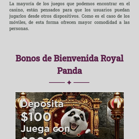
La mayoría de los juegos que podemos encontrar en el
casino, están pensados para que los usuarios puedan
jugarlos desde otros dispositivos. Como es el caso de los
móviles, de esta forma ofrecen mayor comodidad a las
personas.
Bonos de Bienvenida Royal
Panda