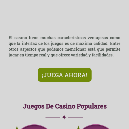
El casino tiene muchas características ventajosas como
que la interfaz de los juegos es de máxima calidad. Entre
otros aspectos que podemos mencionar está que permite
jugar en tiempo real y que ofrece variedad y facilidades.
¡JUEGA AHORA!
Juegos De Casino Populares