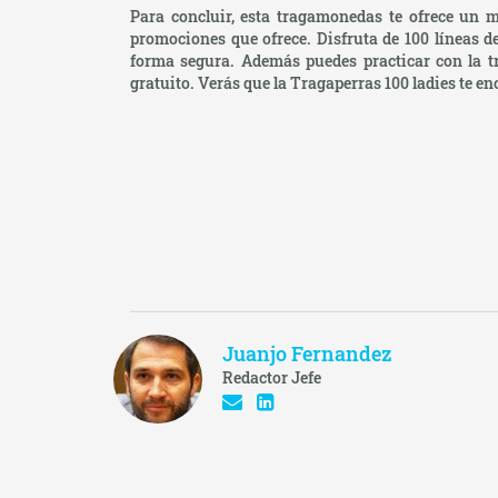
Para concluir, esta tragamonedas te ofrece un 
promociones que ofrece. Disfruta de 100 líneas d
forma segura. Además puedes practicar con la t
gratuito. Verás que la Tragaperras 100 ladies te en
Juanjo Fernandez
Redactor Jefe