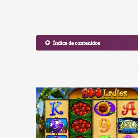
Índice de contenidos