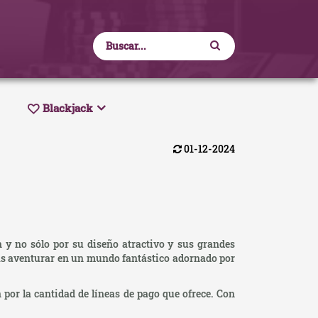
Blackjack
01-12-2024
n y no sólo por su diseño atractivo y sus grandes
ás aventurar en un mundo fantástico adornado por
 por la cantidad de líneas de pago que ofrece. Con