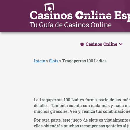
Casinos Online
Inicio
»
Slots
»
Tragaperras 100 Ladies
La tragaperras 100 Ladies forma parte de las máq
detalles. También cuenta con nada más y nada m
muchos girasoles. Ven y, realiza tus combinacion
Por otra parte, este juego de slots es visualment
ellas obtendrás muchas recompensas geniales al ju