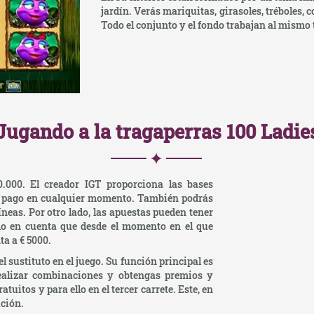
jardín. Verás mariquitas, girasoles, tréboles, 
Todo el conjunto y el fondo trabajan al mismo
Jugando a la tragaperras 100 Ladie
0.000. El creador IGT proporciona las bases
de pago en cualquier momento. También podrás
íneas. Por otro lado, las apuestas pueden tener
ndo en cuenta que desde el momento en el que
ta a € 5000.
 sustituto en el juego. Su función principal es
ealizar combinaciones y obtengas premios y
tuitos y para ello en el tercer carrete. Este, en
ación.