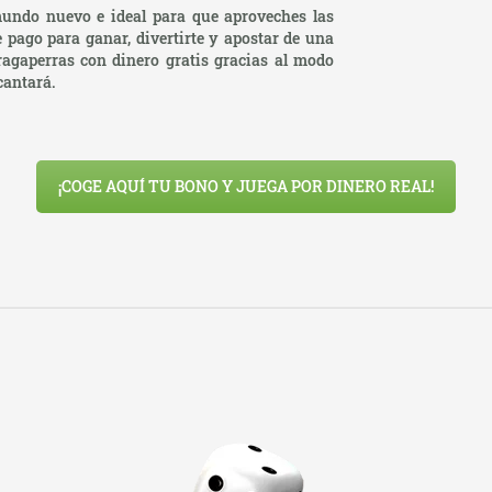
mundo nuevo e ideal para que aproveches las
e pago para ganar, divertirte y apostar de una
ragaperras con dinero gratis gracias al modo
cantará.
¡COGE AQUÍ TU BONO Y JUEGA POR DINERO REAL!