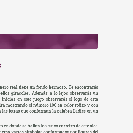
s
nero real tiene un fondo hermoso. Te encontrarás
bellos girasoles. Además, a lo lejos observarás un
 inicias en este juego observarás el logo de esta
rá mostrando el número 100 en color rojizo y con
 las letras que conforman la palabra Ladies en un
 en donde se hallan los cinco carretes de este slot.
merso varios símbolos conformados por figuras del