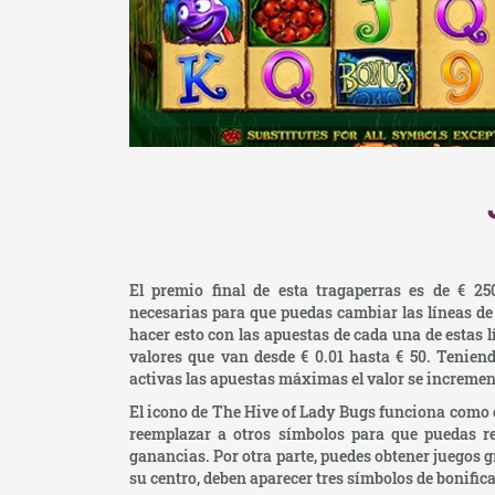
El premio final de esta tragaperras es de € 25
necesarias para que puedas cambiar las líneas 
hacer esto con las apuestas de cada una de estas l
valores que van desde € 0.01 hasta € 50. Tenie
activas las apuestas máximas el valor se incremen
El icono de The Hive of Lady Bugs funciona como el
reemplazar a otros símbolos para que puedas r
ganancias. Por otra parte, puedes obtener juegos gra
su centro, deben aparecer tres símbolos de bonific