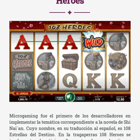
Heroes
Microgaming fue el primero de los desarrolladores en
implementar la temática correspondiente a la novela de Shi
Nai´an. Cuyo nombre, en su traducción al español, es 108
Estrellas del Destino. En la tragaperras 108 Heroes se