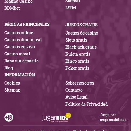
Slotsvil
Malina Casino
LSBet
BDMbet
PÁGINAS PRINCIPALES
JUEGOS GRATIS
Casinos online
Juegos de casino
Casinos dinero real
Slots gratis
Casinos en vivo
Blackjack gratis
Casino movil
Ruleta gratis
Bono sin deposito
Bingo gratis
Blog
Poker gratis
INFORMACIÓN
Cookies
Sobre nosotros
Sitemap
Contacto
Aviso Legal
Política de Privacidad
Juega con
responsabilidad