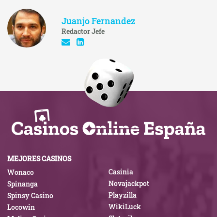
Juanjo Fernandez
Redactor Jefe
MEJORES CASINOS
Casinia
Wonaco
Novajackpot
Spinanga
Playzilla
Spinsy Casino
WikiLuck
Locowin