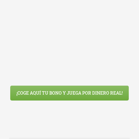
¡COGE AQUÍ TU BONO Y JUEGA POR DINERO REAL!