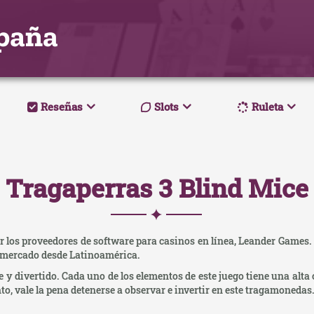
Reseñas
Slots
Ruleta
Tragaperras 3 Blind Mice
r los proveedores de software para casinos en línea, Leander Games.
el mercado desde Latinoamérica.
 divertido. Cada uno de los elementos de este juego tiene una alta c
to, vale la pena detenerse a observar e invertir en este tragamonedas