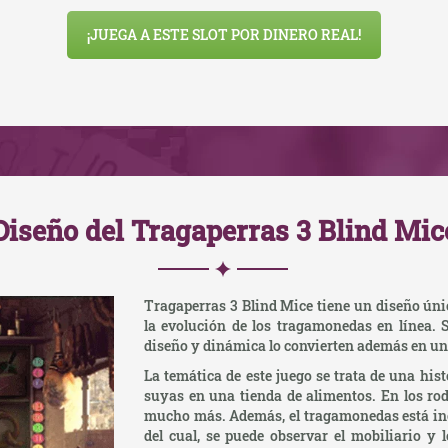
¡JUEGA A ESTE SLOT POR DINERO REAL!
Diseño del Tragaperras 3 Blind Mic
Tragaperras 3 Blind Mice tiene un diseño únic
la evolución de los tragamonedas en línea. S
diseño y dinámica lo convierten además en una
La temática de este juego se trata de una hist
suyas en una tienda de alimentos. En los rod
mucho más. Además, el tragamonedas está inc
del cual, se puede observar el mobiliario y 