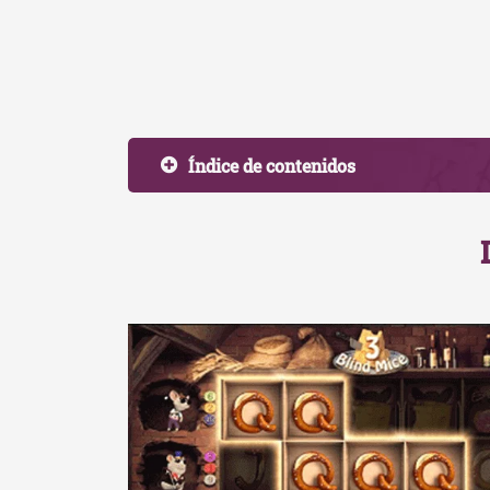
Índice de contenidos