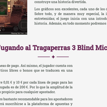
construye una historia divertida.
Los gráficos son excelentes, cada uno de los 
Sobre todo, y de manera muy especial, la
entretenidas; el juego inicia con una intro
historia. Además, en todo momento podremos v
ugando al Tragaperras 3 Blind Mi
íneas de pago. Así mismo, el jugador cuenta con
tiros libres o bonos que se traducen en una
e 0,01 € y 10 € por cada línea de pago para las
gada es de 200 €. Por lo que la amplitud de la
o propicio para cualquier apostador.
 es bastante recomendable para los apostadores
berá suscribirse a la plataforma de apuestas y