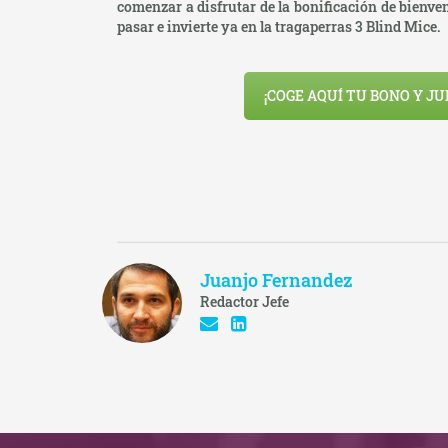
comenzar a disfrutar de la bonificación de bienven
pasar e invierte ya en la tragaperras 3 Blind Mice.
¡COGE AQUÍ TU BONO Y JU
Juanjo Fernandez
Redactor Jefe