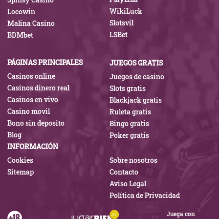
WikiLuck
Locowin
Slotsvil
Malina Casino
LSBet
BDMbet
PÁGINAS PRINCIPALES
JUEGOS GRATIS
Casinos online
Juegos de casino
Casinos dinero real
Slots gratis
Casinos en vivo
Blackjack gratis
Casino movil
Ruleta gratis
Bono sin deposito
Bingo gratis
Blog
Poker gratis
INFORMACIÓN
Cookies
Sobre nosotros
Sitemap
Contacto
Aviso Legal
Política de Privacidad
Juega con