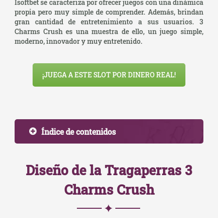
Isoftbet se caracteriza por ofrecer juegos con una dinámica
propia pero muy simple de comprender. Además, brindan
gran cantidad de entretenimiento a sus usuarios. 3
Charms Crush es una muestra de ello, un juego simple,
moderno, innovador y muy entretenido.
¡JUEGA A ESTE SLOT POR DINERO REAL!
Índice de contenidos
Diseño de la Tragaperras 3
Charms Crush