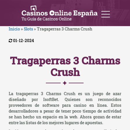
Inicio
»
Slots
»
Tragaperras 3 Charms Crush
01-12-2024
Tragaperras 3 Charms
Crush
La tragaperras 3 Charms Crush es un juego de azar
diseñado por IsoftBet. Quienes son reconocidos
proveedores de software para casino en línea. Estos
desarrolladores a pesar de tener poco tiempo de actividad
se han hecho un espacio en la web. Ahora gozan de estar
entre las listas de los mejores lugares de apuestas.