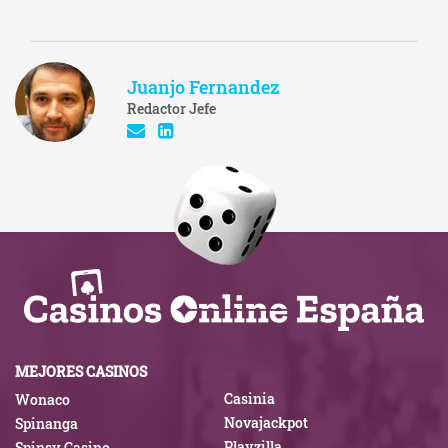
Juanjo Fernandez
Redactor Jefe
MEJORES CASINOS
Casinia
Wonaco
Novajackpot
Spinanga
Playzilla
Spinsy Casino