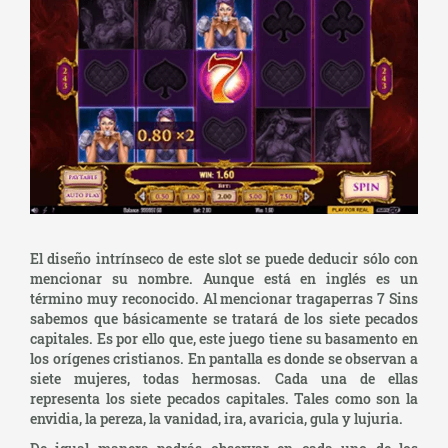
El diseño intrínseco de este slot se puede deducir sólo con
mencionar su nombre. Aunque está en inglés es un
término muy reconocido. Al mencionar tragaperras 7 Sins
sabemos que básicamente se tratará de los siete pecados
capitales. Es por ello que, este juego tiene su basamento en
los orígenes cristianos. En pantalla es donde se observan a
siete mujeres, todas hermosas. Cada una de ellas
representa los siete pecados capitales. Tales como son la
envidia, la pereza, la vanidad, ira, avaricia, gula y lujuria.