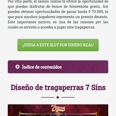
Por otra parte, el casino online te ofrece la oportunidad de
que puedas disfrutar de bonos de bienvenida gratis. Así
puedes obtener oportunidades de ganar hasta € 70.000, lo
que para muchos jugadores representa un premio decente.
Este importante motivo, es una de las razones por las
cuales se atreven a acceder a jugar esta tragaperras.
¡JUEGA A ESTE SLOT POR DINERO REAL!
Índice de contenidos
Diseño de tragaperras 7 Sins