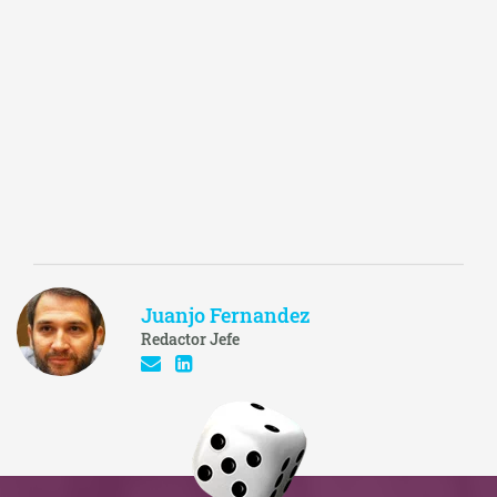
Juanjo Fernandez
Redactor Jefe