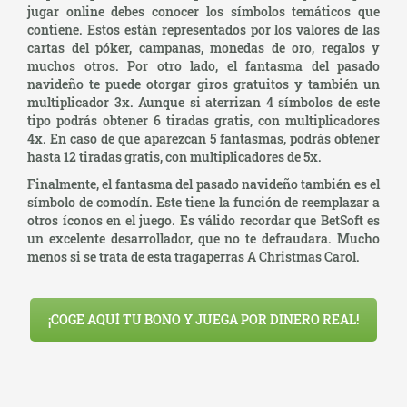
jugar online debes conocer los símbolos temáticos que
contiene. Estos están representados por los valores de las
cartas del póker, campanas, monedas de oro, regalos y
muchos otros. Por otro lado, el fantasma del pasado
navideño te puede otorgar giros gratuitos y también un
multiplicador 3x. Aunque si aterrizan 4 símbolos de este
tipo podrás obtener 6 tiradas gratis, con multiplicadores
4x. En caso de que aparezcan 5 fantasmas, podrás obtener
hasta 12 tiradas gratis, con multiplicadores de 5x.
Finalmente, el fantasma del pasado navideño también es el
símbolo de comodín. Este tiene la función de reemplazar a
otros íconos en el juego. Es válido recordar que BetSoft es
un excelente desarrollador, que no te defraudara. Mucho
menos si se trata de esta tragaperras A Christmas Carol.
¡COGE AQUÍ TU BONO Y JUEGA POR DINERO REAL!