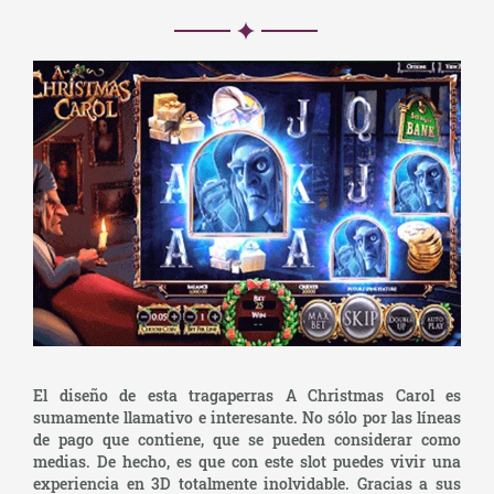
El diseño de esta tragaperras A Christmas Carol es
sumamente llamativo e interesante. No sólo por las líneas
de pago que contiene, que se pueden considerar como
medias. De hecho, es que con este slot puedes vivir una
experiencia en 3D totalmente inolvidable. Gracias a sus