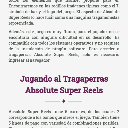
todos los elementos que Isoftbet propone para él.
Encontraremos en los rodillos imágenes típicas como el 7,
símbolo de bar y el logo del juego. El aspecto de Absolute
Super Reels lo hace lucir como una máquina tragamonedas
repotenciada.
Además, este juego es muy fluido, pues el jugador no se
encontrará con ninguna dificultad en su desarrollo. Es
compatible con todos los sistemas operativos y no requiere
de la instalación de ningún software. Para acceder a
tragaperras Absolute Super Reels, solo es necesario
ingresar al navegador.
Jugando al Tragaperras
Absolute Super Reels
Absolute Super Reels tiene 5 carretes, de los cuales 2
corresponde a los bonos que ofrece el juego. También tiene
5 líneas de pago con variedad de combinaciones posibles.