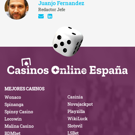
Juanjo Fernandez
Redactor Jefe
MEJORES CASINOS
Casinia
Wonaco
Novajackpot
Spinanga
Playzilla
Spinsy Casino
WikiLuck
Locowin
Slotsvil
Malina Casino
LSBet
BDMbet