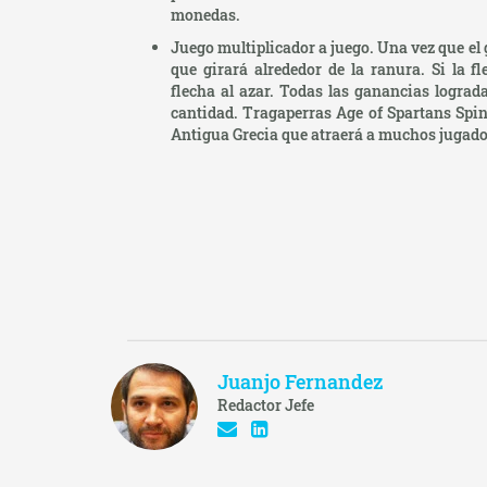
monedas.
Juego multiplicador a juego. Una vez que el 
que girará alrededor de la ranura. Si la fl
flecha al azar. Todas las ganancias lograda
cantidad. Tragaperras Age of Spartans Spin
Antigua Grecia que atraerá a muchos jugado
Juanjo Fernandez
Redactor Jefe